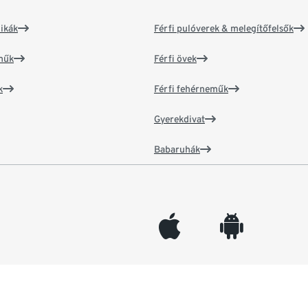
ikák
Férfi pulóverek & melegítőfelsők
műk
Férfi övek
k
Férfi fehérneműk
Gyerekdivat
Babaruhák
appleinc
android