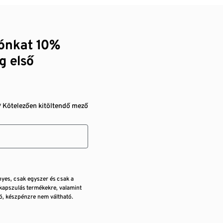
zónkat 10%
g első
* Kötelezően kitöltendő mező
nyes, csak egyszer és csak a
kapszulás termékekre, valamint
, készpénzre nem váltható.