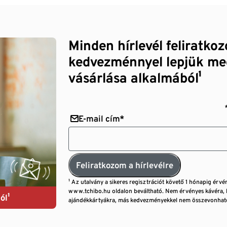
Minden hírlevél feliratko
kedvezménnyel lepjük me
vásárlása alkalmából¹
E-mail cím*
Feliratkozom a hírlevélre
¹ Az utalvány a sikeres regisztrációt követő 1 hónapig érvé
www.tchibo.hu oldalon beváltható. Nem érvényes kávéra, 
ól¹
ajándékkártyákra, más kedvezményekkel nem összevonható