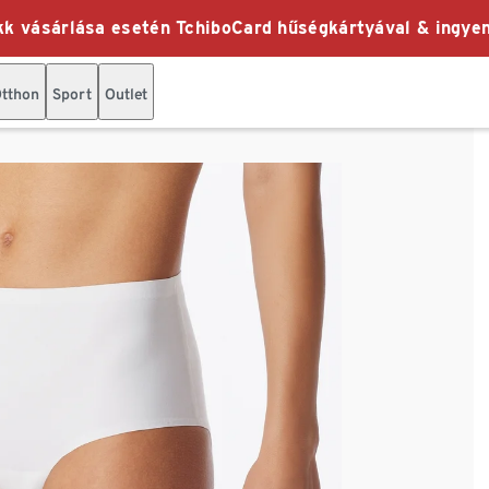
k vásárlása esetén TchiboCard hűségkártyával & ingyen
tthon
Sport
Outlet