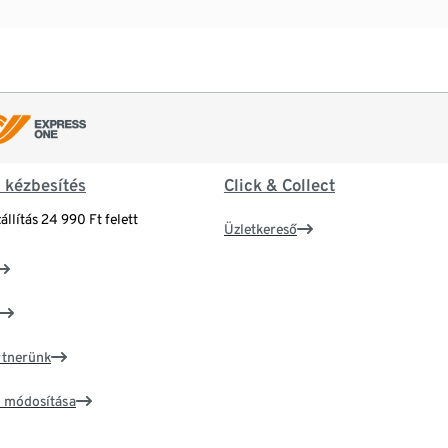
& kézbesítés
Click & Collect
állítás 24 990 Ft felett
Üzletkereső
artnerünk
ím módosítása