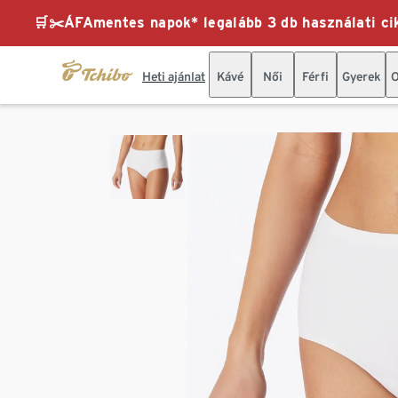
🛒✂️ÁFAmentes napok* legalább 3 db használati cik
Heti ajánlat
Kávé
Női
Férfi
Gyerek
O