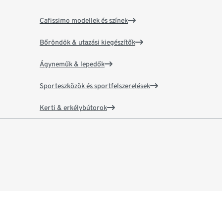
Cafissimo modellek és színek
Bőröndök & utazási kiegészítők
Ágyneműk & lepedők
Sporteszközök és sportfelszerelések
Kerti & erkélybútorok