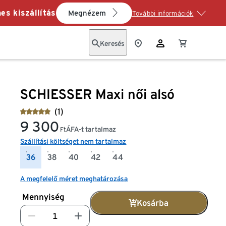
es kiszállítás
Megnézem
További információk
Keresés
SCHIESSER Maxi női alsó
(1)
9 300
ÁFA-t tartalmaz
Ft
Szállítási költséget nem tartalmaz
36
38
40
42
44
A megfelelő méret meghatározása
Mennyiség
Kosárba