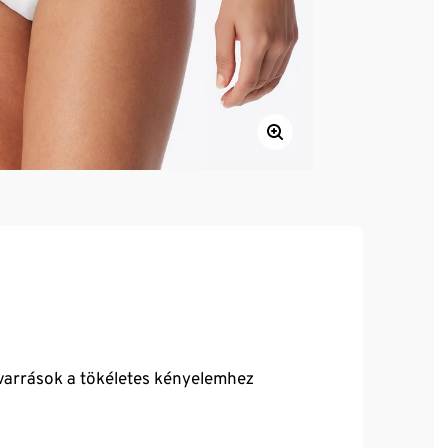
 varrások a tökéletes kényelemhez
 csúszik el
rsonyos felülettel