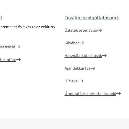
d
További szolgáltatásaink
bszemeket és élvezze az exkluzív
Üzletek promóciói
Kávébár
isztráció
Használati utasítások
tekintése
Ajándékkártya
Hírlevél
Útmutató és mérettanácsadó