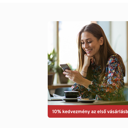
10% kedvezmény az első vásárlásb