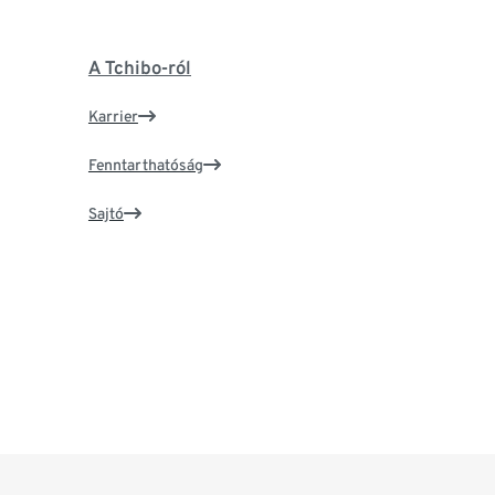
A Tchibo-ról
Karrier
Fenntarthatóság
Sajtó