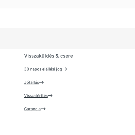
Visszaküldés & csere
30 napos elállási jog
Jótállás
Visszatérítés
Garancia