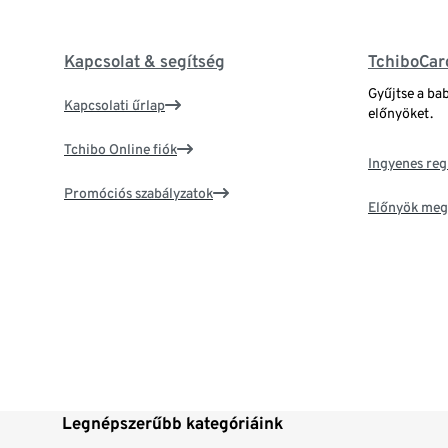
Kapcsolat & segítség
TchiboCar
Gyűjtse a ba
Kapcsolati űrlap
előnyöket.
Tchibo Online fiók
Ingyenes reg
Promóciós szabályzatok
Előnyök meg
Legnépszerűbb kategóriáink