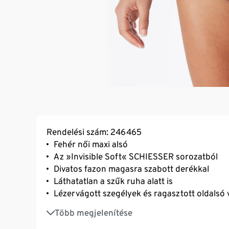
Rendelési szám: 246465
Fehér női maxi alsó
Az »Invisible Soft« SCHIESSER sorozatból
Divatos fazon magasra szabott derékkal
Láthatatlan a szűk ruha alatt is
Lézervágott szegélyek és ragasztott oldalsó
A bolyhozott szegélyeknek köszönhetően nem
Több megjelenítése
Nagyon puha, rugalmas mikroszálas anyag bá