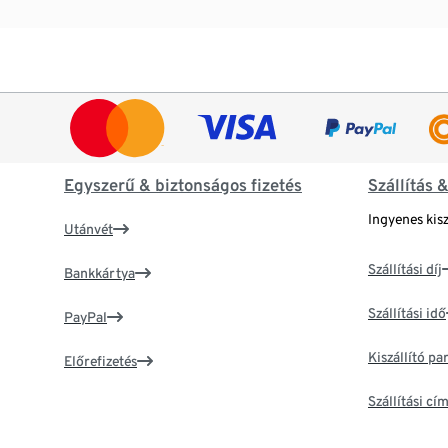
Egyszerű & biztonságos fizetés
Szállítás 
Ingyenes kisz
Utánvét
Szállítási díj
Bankkártya
Szállítási idő
PayPal
Kiszállító p
Előrefizetés
Szállítási c