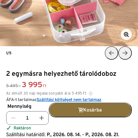
1/5
2 egymásra helyezhető tárolódoboz
3 995
5 495
Ft
Ft
Az elmúlt 30 nap legalacsonyabb ára:
5 495
Ft
ÁFA-t tartalmaz
Szállítási költséget nem tartalmaz
Mennyiség
Kosárba
Raktáron
Szállítási határidő:
P., 2026. 08. 14. - P., 2026. 08. 21.