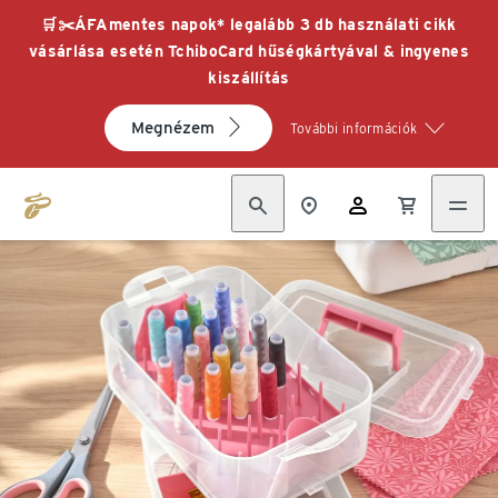
🛒✂️ÁFAmentes napok* legalább 3 db használati cikk
vásárlása esetén TchiboCard hűségkártyával & ingyenes
kiszállítás
Megnézem
További információk