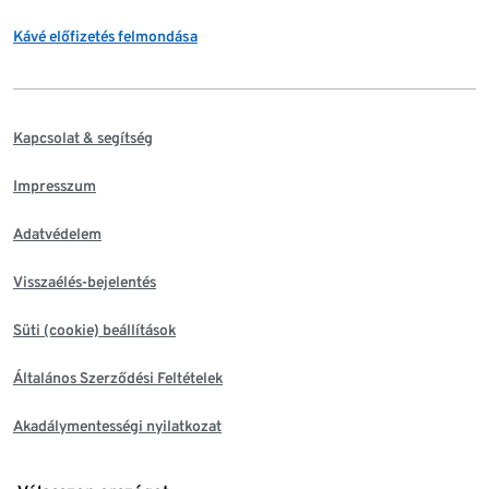
Kávé előfizetés felmondása
Kapcsolat & segítség
Impresszum
Adatvédelem
Visszaélés-bejelentés
Süti (cookie) beállítások
Általános Szerződési Feltételek
Akadálymentességi nyilatkozat