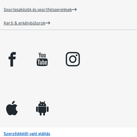
Sporteszközök és sportfelszerelések
Kerti & erkélybútorok
facebook
youtube
instagram
appleinc
android
Szerződéstől való elállás