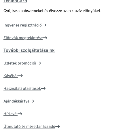
TchiboCard
Gyűjtse a babszemeket és élvezze az exkluzív előnyöket.
Ingyenes regisztráció
Előnyök megtekintése
További szolgáltatásaink
Üzletek promóciói
Kávébár
Használati utasítások
Ajándékkártya
Hírlevél
Útmutató és mérettanácsadó