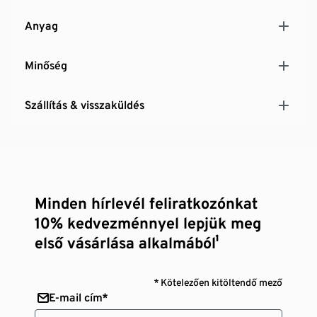
Anyag
Minőség
Szállítás & visszaküldés
Minden hírlevél feliratkozónkat
10% kedvezménnyel lepjük meg
első vásárlása alkalmából¹
* Kötelezően kitöltendő mező
E-mail cím*