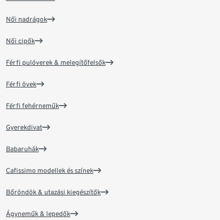
Női nadrágok
Női cipők
Férfi pulóverek & melegítőfelsők
Férfi övek
Férfi fehérneműk
Gyerekdivat
Babaruhák
Cafissimo modellek és színek
Bőröndök & utazási kiegészítők
Ágyneműk & lepedők