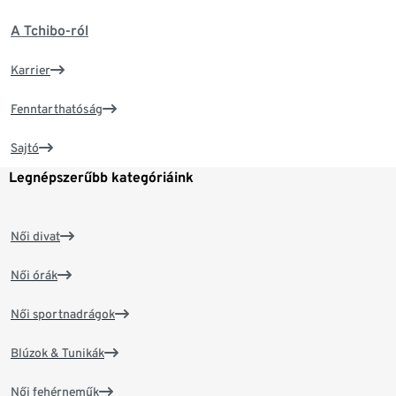
A Tchibo-ról
Karrier
Fenntarthatóság
Sajtó
Legnépszerűbb kategóriáink
Női divat
Női órák
Női sportnadrágok
Blúzok & Tunikák
Női fehérneműk