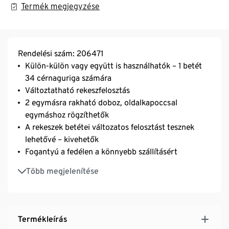
Termék megjegyzése
Rendelési szám: 206471
Külön-külön vagy együtt is használhatók – 1 betét
34 cérnaguriga számára
Változtatható rekeszfelosztás
2 egymásra rakható doboz, oldalkapoccsal
egymáshoz rögzíthetők
A rekeszek betétei változatos felosztást tesznek
lehetővé – kivehetők
Fogantyú a fedélen a könnyebb szállításért
Nagy doboz magassága: kb. 7 cm, kis doboz
Több megjelenítése
magassága: kb. 5 cm
Termékleírás