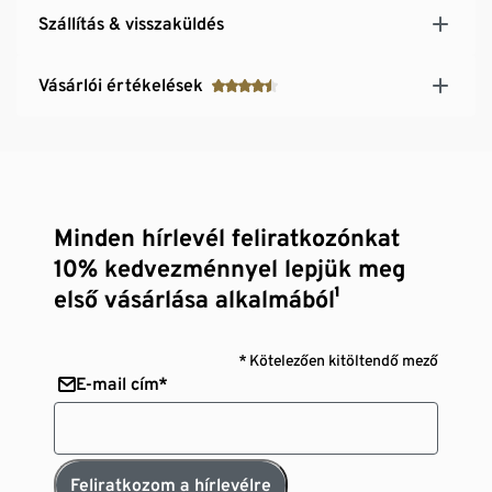
Szállítás & visszaküldés
Vásárlói értékelések
Minden hírlevél feliratkozónkat
10% kedvezménnyel lepjük meg
első vásárlása alkalmából¹
* Kötelezően kitöltendő mező
E-mail cím*
Feliratkozom a hírlevélre