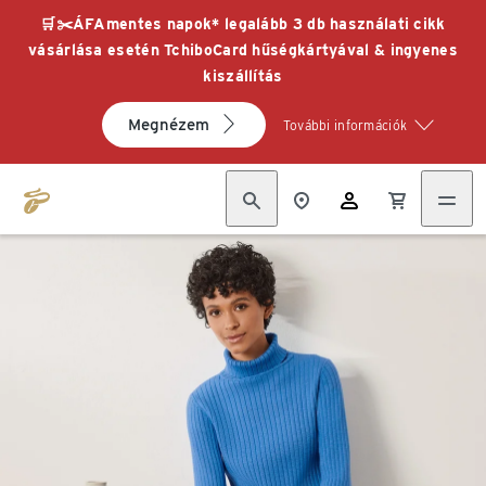
🛒✂️ÁFAmentes napok* legalább 3 db használati cikk
vásárlása esetén TchiboCard hűségkártyával & ingyenes
kiszállítás
Megnézem
További információk