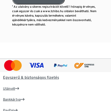
¹ Az utalvány a sikeres regisztrációt követő 1 hónapig érvényes,
csak egyszer és csak a www.tchibo.hu oldalon beváltható. Nem
érvényes kávéra, kapszulás termékekre, valamint
ajándékkártyákra, más kedvezményekkel nem összevonható,
készpénzre nem váltható.
Egyszerű & biztonságos fizetés
Utánvét
Bankkártya
PayPal