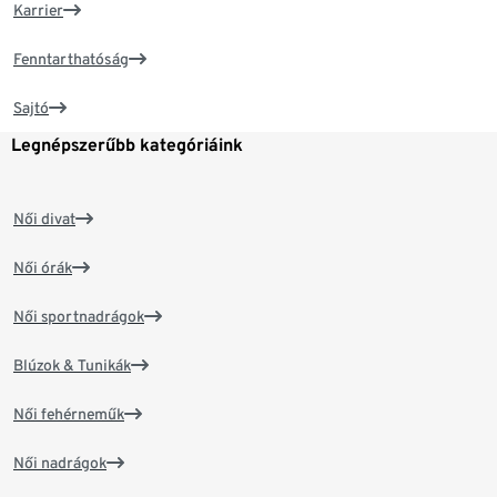
Karrier
Fenntarthatóság
Sajtó
Legnépszerűbb kategóriáink
Női divat
Női órák
Női sportnadrágok
Blúzok & Tunikák
Női fehérneműk
Női nadrágok