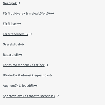
Női cipők
Férfi pulóverek & melegítőfelsők
Férfi övek
Férfi fehérneműk
Gyerekdivat
Babaruhák
Cafissimo modellek és színek
Bőröndök & utazási kiegészítők
Ágyneműk & lepedők
Sporteszközök és sportfelszerelések