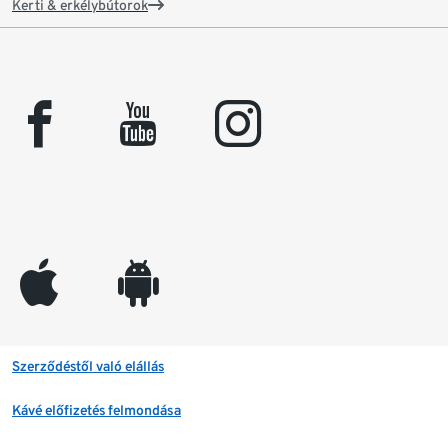
Kerti & erkélybútorok
facebook
youtube
instagram
appleinc
android
Szerződéstől való elállás
Kávé előfizetés felmondása