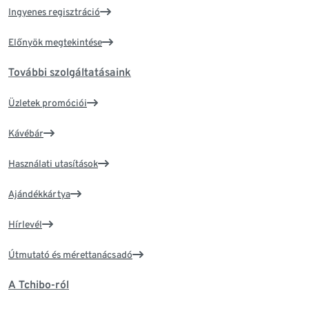
Ingyenes regisztráció
Előnyök megtekintése
További szolgáltatásaink
Üzletek promóciói
Kávébár
Használati utasítások
Ajándékkártya
Hírlevél
Útmutató és mérettanácsadó
A Tchibo-ról