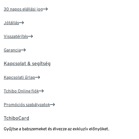
30 napos elállási jog
Jótállás
Visszatérítés
Garancia
Kapcsolat & segítség
Kapcsolati űrlap
Tchibo Online fiók
Promóciós szabályzatok
TchiboCard
Gyűjtse a babszemeket és élvezze az exkluzív előnyöket.