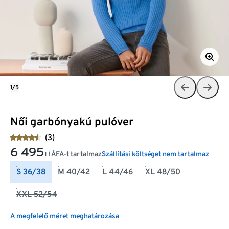
1/5
Női garbónyakú pulóver
(3)
6 495
ÁFA-t tartalmaz
Szállítási költséget nem tartalmaz
Ft
S 36/38
M 40/42
L 44/46
XL 48/50
XXL 52/54
A megfelelő méret meghatározása