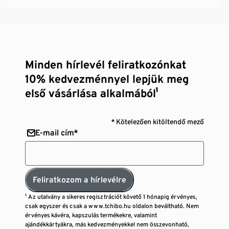
Minden hírlevél feliratkozónkat
10% kedvezménnyel lepjük meg
első vásárlása alkalmából¹
* Kötelezően kitöltendő mező
E-mail cím*
Feliratkozom a hírlevélre
¹ Az utalvány a sikeres regisztrációt követő 1 hónapig érvényes,
csak egyszer és csak a www.tchibo.hu oldalon beváltható. Nem
érvényes kávéra, kapszulás termékekre, valamint
ajándékkártyákra, más kedvezményekkel nem összevonható,