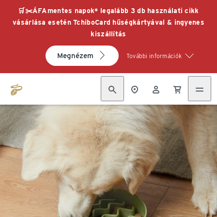
🛒✂️ÁFAmentes napok* legalább 3 db használati cikk
vásárlása esetén TchiboCard hűségkártyával & ingyenes
kiszállítás
Megnézem
További információk