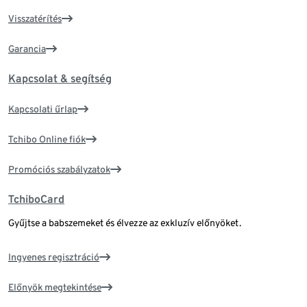
Visszatérítés
Garancia
Kapcsolat & segítség
Kapcsolati űrlap
Tchibo Online fiók
Promóciós szabályzatok
TchiboCard
Gyűjtse a babszemeket és élvezze az exkluzív előnyöket.
Ingyenes regisztráció
Előnyök megtekintése