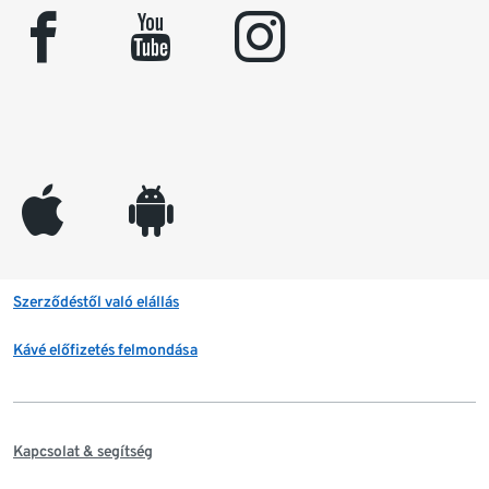
facebook
youtube
instagram
appleinc
android
Szerződéstől való elállás
Kávé előfizetés felmondása
Kapcsolat & segítség