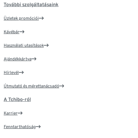
További szolgáltatásaink
Üzletek promóciói
Kávébár
Használati utasítások
Ajándékkártya
Hírlevél
Útmutató és mérettanácsadó
A Tchibo-ról
Karrier
Fenntarthatóság