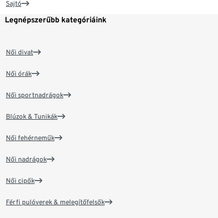
Sajtó
Legnépszerűbb kategóriáink
Női divat
Női órák
Női sportnadrágok
Blúzok & Tunikák
Női fehérneműk
Női nadrágok
Női cipők
Férfi pulóverek & melegítőfelsők