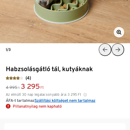
1/3
Habzsolásgátló tál, kutyáknak
(4)
3 295
4 995
Ft
Ft
Az elmúlt 30 nap legalacsonyabb ára:
3 295
Ft
ÁFA-t tartalmaz
Szállítási költséget nem tartalmaz
Pillanatnyilag nem kapható