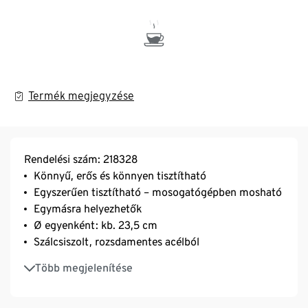
Termék megjegyzése
Rendelési szám: 218328
Könnyű, erős és könnyen tisztítható
Egyszerűen tisztítható – mosogatógépben mosható
Egymásra helyezhetők
Ø egyenként: kb. 23,5 cm
Szálcsiszolt, rozsdamentes acélból
Vigyázat: a tányérok vezetik a hőt – szükség esetén
Több megjelenítése
hagyja az ételt kissé kihűlni