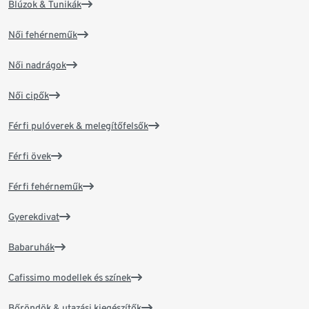
Blúzok & Tunikák
Női fehérneműk
Női nadrágok
Női cipők
Férfi pulóverek & melegítőfelsők
Férfi övek
Férfi fehérneműk
Gyerekdivat
Babaruhák
Cafissimo modellek és színek
Bőröndök & utazási kiegészítők