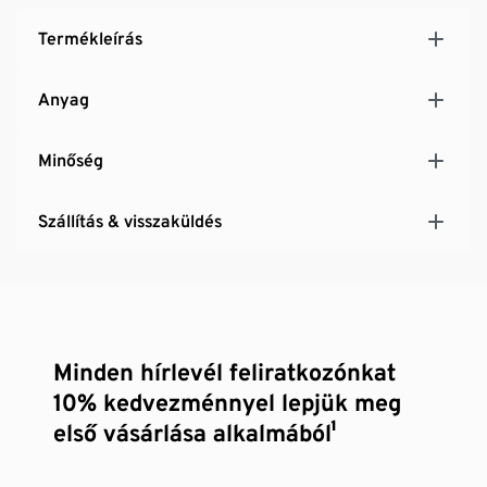
Termékleírás
Anyag
Minőség
Szállítás & visszaküldés
Minden hírlevél feliratkozónkat
10% kedvezménnyel lepjük meg
első vásárlása alkalmából¹