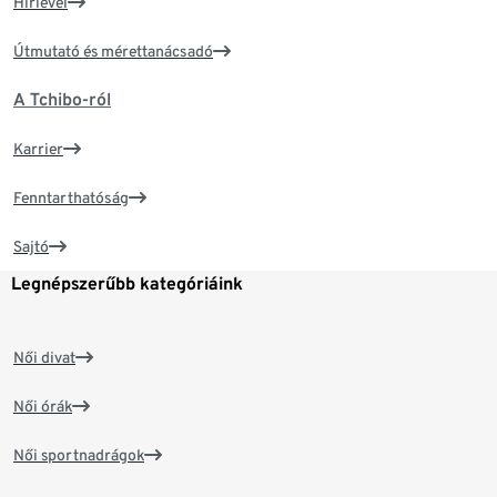
Hírlevél
Útmutató és mérettanácsadó
A Tchibo-ról
Karrier
Fenntarthatóság
Sajtó
Legnépszerűbb kategóriáink
Női divat
Női órák
Női sportnadrágok