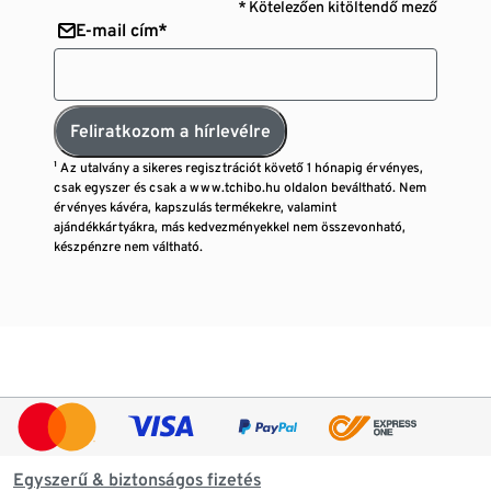
* Kötelezően kitöltendő mező
E-mail cím*
Feliratkozom a hírlevélre
¹ Az utalvány a sikeres regisztrációt követő 1 hónapig érvényes,
csak egyszer és csak a www.tchibo.hu oldalon beváltható. Nem
érvényes kávéra, kapszulás termékekre, valamint
ajándékkártyákra, más kedvezményekkel nem összevonható,
készpénzre nem váltható.
Egyszerű & biztonságos fizetés