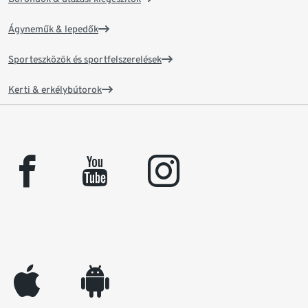
Ágyneműk & lepedők
Sporteszközök és sportfelszerelések
Kerti & erkélybútorok
facebook
youtube
instagram
appleinc
android