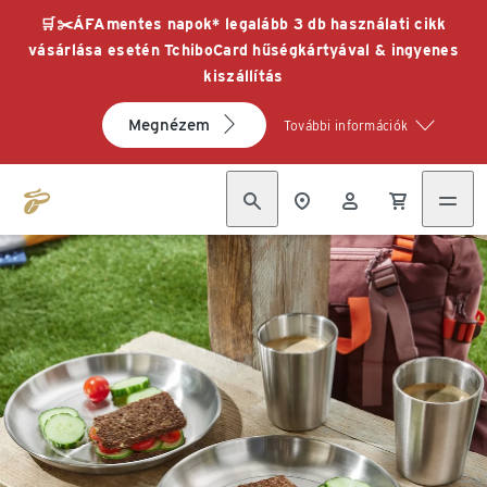
🛒✂️ÁFAmentes napok* legalább 3 db használati cikk
vásárlása esetén TchiboCard hűségkártyával & ingyenes
kiszállítás
Megnézem
További információk