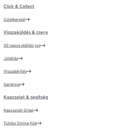
Click & Collect
Üzletkereső
Visszaküldés & csere
30 napos elállási jog
Jótállás
Visszatérítés
Garancia
Kapcsolat & segítség
Kapcsolati űrlap
Tchibo Online fiók