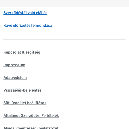
Szerződéstől való elállás
Kávé előfizetés felmondása
Kapcsolat & segítség
Impresszum
Adatvédelem
Visszaélés-bejelentés
Süti (cookie) beállítások
Általános Szerződési Feltételek
Akadálymentességi nyilatkozat