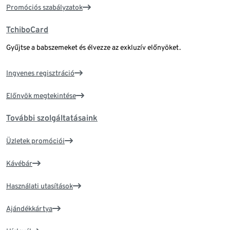
Promóciós szabályzatok
TchiboCard
Gyűjtse a babszemeket és élvezze az exkluzív előnyöket.
Ingyenes regisztráció
Előnyök megtekintése
További szolgáltatásaink
Üzletek promóciói
Kávébár
Használati utasítások
Ajándékkártya