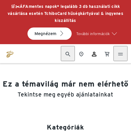
🛒✂️ÁFAmentes napok* legalább 3 db használati cikk
vásárlása esetén TchiboCard hűségkártyával & ingyenes
kiszállítás
Megnézem
További információk
Ez a témavilág már nem elérhető
Tekintse meg egyéb ajánlatainkat
Kategóriák