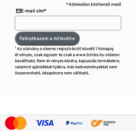
* Kötelezően kitöltendő mező
E-mail cím*
Feliratkozom a hírlevélre
¹ Az utalvány a sikeres regisztrációt követő 1 hónapig
érvényes, csak egyszer és csak a www.tchibo.hu oldalon
beváltható. Nem érvényes kávéra, kapszulás termékekre,
valamint ajándékkártyákra, más kedvezményekkel nem
összevonható, készpénzre nem váltható.