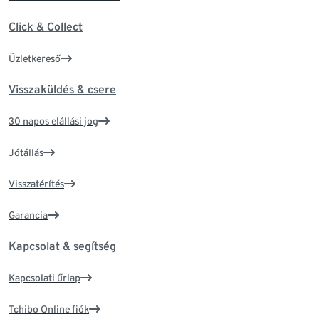
Click & Collect
Üzletkereső
Visszaküldés & csere
30 napos elállási jog
Jótállás
Visszatérítés
Garancia
Kapcsolat & segítség
Kapcsolati űrlap
Tchibo Online fiók