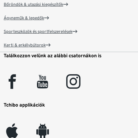
Bőröndök & utazási kiegészítők
Ágyneműk & lepedők
Sporteszközök és sportfelszerelések
Kerti & erkélybútorok
Találkozzon velünk az alábbi csatornákon is
facebook
youtube
instagram
Tchibo applikációk
appleinc
android