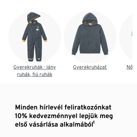
Lista vége
Gyerekruhák - lány
Gyerekruházat
Női 
ruhák, fiú ruhák
Minden hírlevél feliratkozónkat
10% kedvezménnyel lepjük meg
első vásárlása alkalmából¹