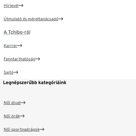
Hírlevél
Útmutató és mérettanácsadó
A Tchibo-ról
Karrier
Fenntarthatóság
Sajtó
Legnépszerűbb kategóriáink
Női divat
Női órák
Női sportnadrágok