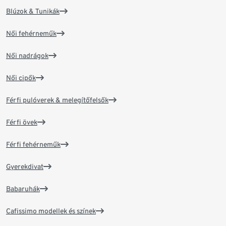
Blúzok & Tunikák
Női fehérneműk
Női nadrágok
Női cipők
Férfi pulóverek & melegítőfelsők
Férfi övek
Férfi fehérneműk
Gyerekdivat
Babaruhák
Cafissimo modellek és színek