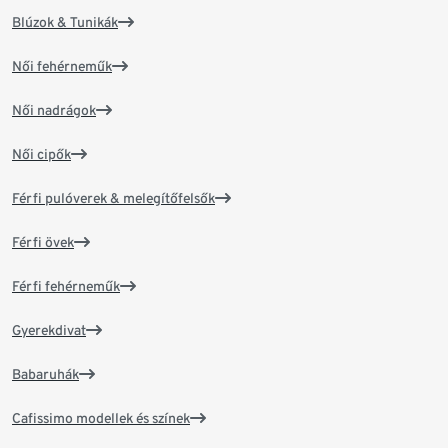
Blúzok & Tunikák
Női fehérneműk
Női nadrágok
Női cipők
Férfi pulóverek & melegítőfelsők
Férfi övek
Férfi fehérneműk
Gyerekdivat
Babaruhák
Cafissimo modellek és színek