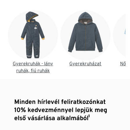
Lista vége
Gyerekruhák - lány
Gyerekruházat
Női 
ruhák, fiú ruhák
Minden hírlevél feliratkozónkat
10% kedvezménnyel lepjük meg
első vásárlása alkalmából¹