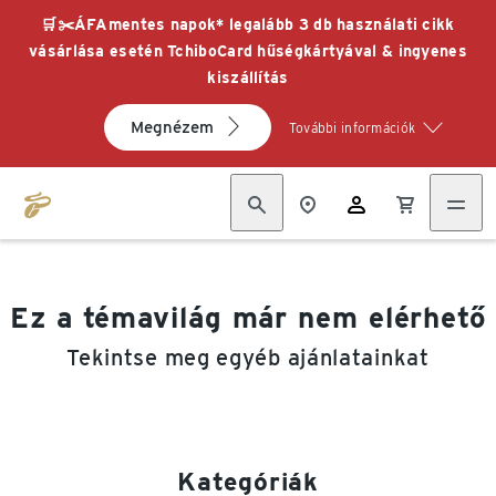
🛒✂️ÁFAmentes napok* legalább 3 db használati cikk
vásárlása esetén TchiboCard hűségkártyával & ingyenes
kiszállítás
Megnézem
További információk
Ez a témavilág már nem elérhető
Tekintse meg egyéb ajánlatainkat
Kategóriák