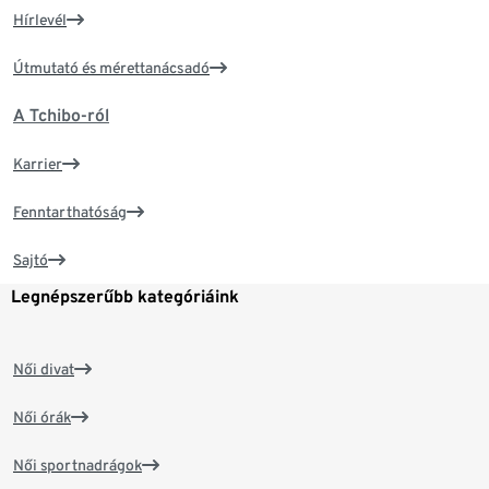
Hírlevél
Útmutató és mérettanácsadó
A Tchibo-ról
Karrier
Fenntarthatóság
Sajtó
Legnépszerűbb kategóriáink
Női divat
Női órák
Női sportnadrágok