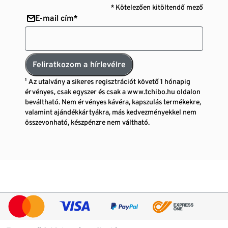
* Kötelezően kitöltendő mező
E-mail cím*
Feliratkozom a hírlevélre
¹ Az utalvány a sikeres regisztrációt követő 1 hónapig
érvényes, csak egyszer és csak a www.tchibo.hu oldalon
beváltható. Nem érvényes kávéra, kapszulás termékekre,
valamint ajándékkártyákra, más kedvezményekkel nem
összevonható, készpénzre nem váltható.