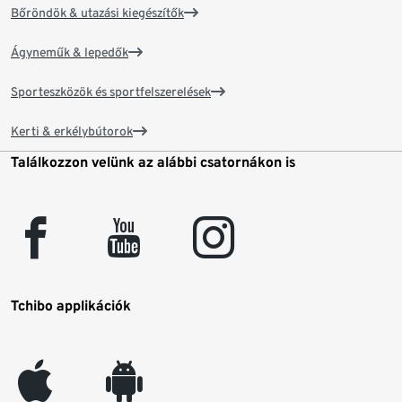
Bőröndök & utazási kiegészítők
Ágyneműk & lepedők
Sporteszközök és sportfelszerelések
Kerti & erkélybútorok
Találkozzon velünk az alábbi csatornákon is
facebook
youtube
instagram
Tchibo applikációk
appleinc
android