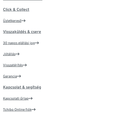
Click & Collect
Üzletkereső
Visszaküldés & csere
30 napos elállási jog
Jótállás
Visszatérítés
Garancia
Kapcsolat & segítség
Kapcsolati űrlap
Tchibo Online fiók