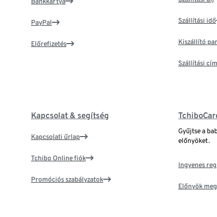
Bankkártya
Szállítási idő
PayPal
Kiszállító p
Előrefizetés
Szállítási c
Kapcsolat & segítség
TchiboCar
Gyűjtse a ba
Kapcsolati űrlap
előnyöket.
Tchibo Online fiók
Ingyenes reg
Promóciós szabályzatok
Előnyök meg