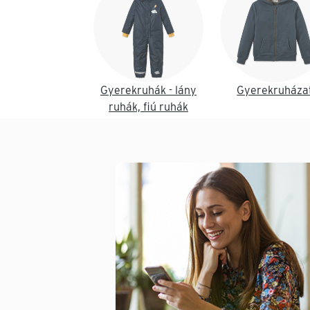
Gyerekruhák - lány
Gyerekruháza
ruhák, fiú ruhák