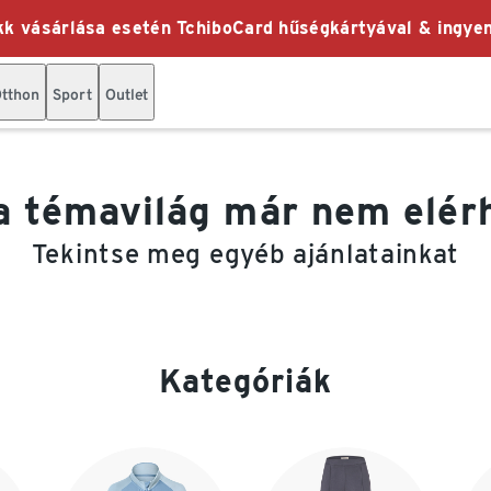
k vásárlása esetén TchiboCard hűségkártyával & ingyen
tthon
Sport
Outlet
a témavilág már nem elér
Tekintse meg egyéb ajánlatainkat
Kategóriák