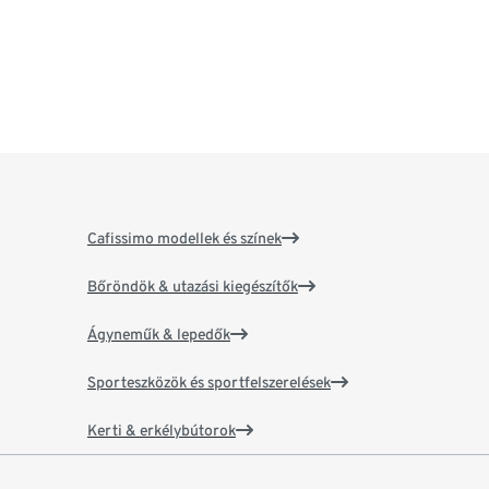
Cafissimo modellek és színek
Bőröndök & utazási kiegészítők
Ágyneműk & lepedők
Sporteszközök és sportfelszerelések
Kerti & erkélybútorok