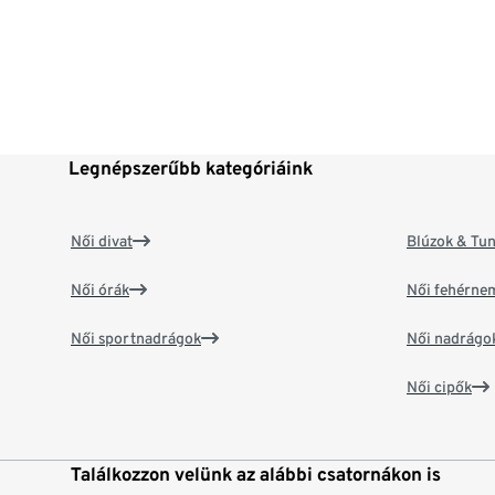
Legnépszerűbb kategóriáink
Női divat
Blúzok & Tun
Női órák
Női fehérne
Női sportnadrágok
Női nadrágo
Női cipők
Találkozzon velünk az alábbi csatornákon is