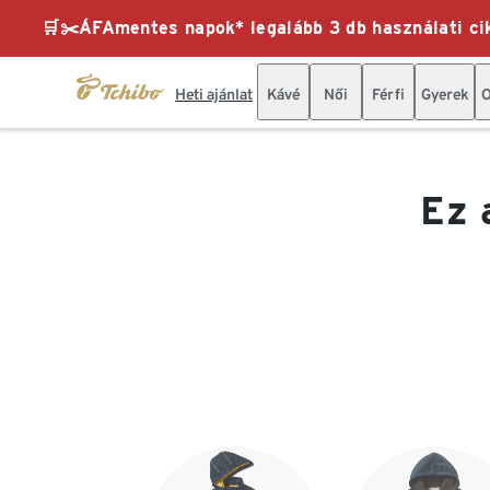
🛒✂️ÁFAmentes napok* legalább 3 db használati cik
Heti ajánlat
Kávé
Női
Férfi
Gyerek
O
Ez 
Lista vége