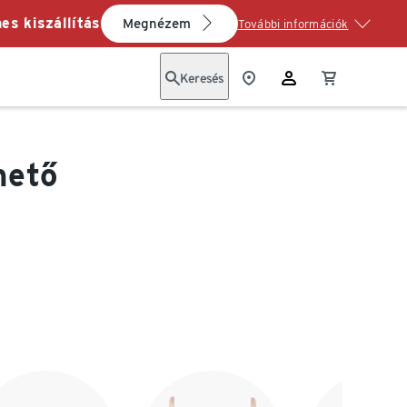
es kiszállítás
Megnézem
További információk
Keresés
hető