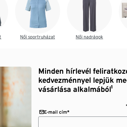
t
Női sportruházat
Női nadrágok
Minden hírlevél feliratko
kedvezménnyel lepjük me
vásárlása alkalmából¹
E-mail cím*