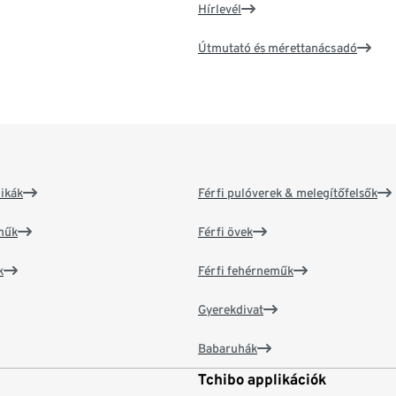
Hírlevél
Útmutató és mérettanácsadó
ikák
Férfi pulóverek & melegítőfelsők
műk
Férfi övek
k
Férfi fehérneműk
Gyerekdivat
Babaruhák
Tchibo applikációk