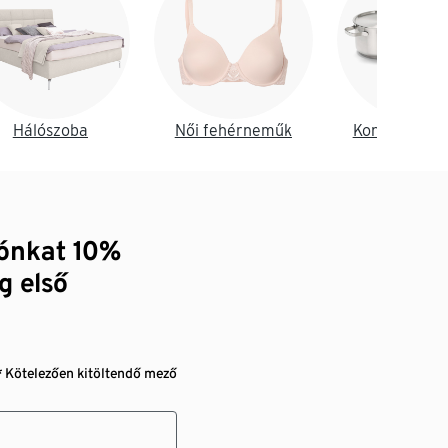
Hálószoba
Női fehérneműk
Konyha és é
zónkat 10%
g első
* Kötelezően kitöltendő mező