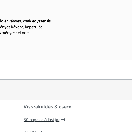
pig érvényes, csak egyszer és
ényes kávéra, kapszulás
vezményekkel nem
Visszaküldés & csere
30 napos elállási jog