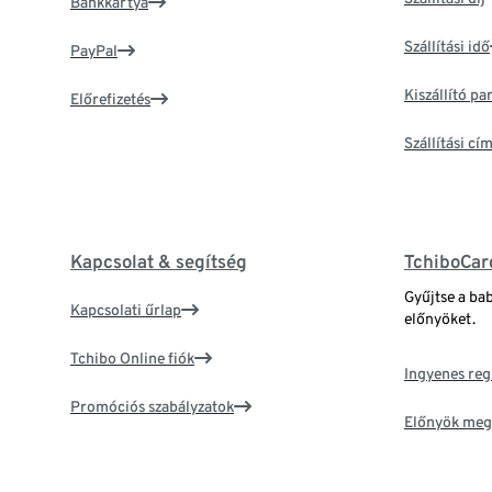
Bankkártya
Szállítási idő
PayPal
Kiszállító p
Előrefizetés
Szállítási c
Kapcsolat & segítség
TchiboCar
Gyűjtse a ba
Kapcsolati űrlap
előnyöket.
Tchibo Online fiók
Ingyenes reg
Promóciós szabályzatok
Előnyök meg