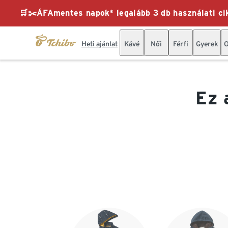
🛒✂️ÁFAmentes napok* legalább 3 db használati cik
Heti ajánlat
Kávé
Női
Férfi
Gyerek
O
Ez 
Lista vége