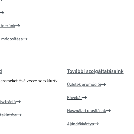
artnerünk
ím módosítása
d
További szolgáltatásaink
bszemeket és élvezze az exkluzív
Üzletek promóciói
Kávébár
isztráció
Használati utasítások
tekintése
Ajándékkártya