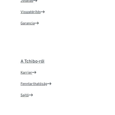
Jótállás
Visszatérítés
Garancia
A Tchibo-ról
Karrier
Fenntarthatóság
Sajtó