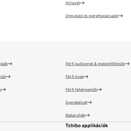
Hírlevél
Útmutató és mérettanácsadó
ikák
Férfi pulóverek & melegítőfelsők
műk
Férfi övek
k
Férfi fehérneműk
Gyerekdivat
Babaruhák
Tchibo applikációk