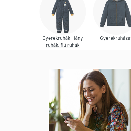
Gyerekruhák - lány
Gyerekruháza
ruhák, fiú ruhák