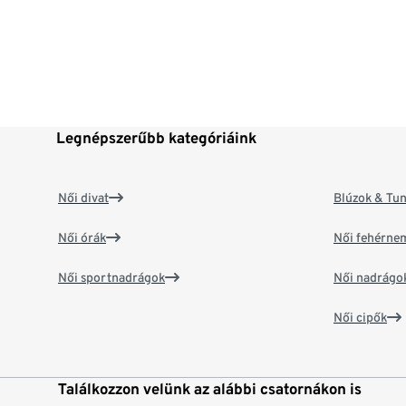
Legnépszerűbb kategóriáink
Női divat
Blúzok & Tun
Női órák
Női fehérne
Női sportnadrágok
Női nadrágo
Női cipők
Találkozzon velünk az alábbi csatornákon is