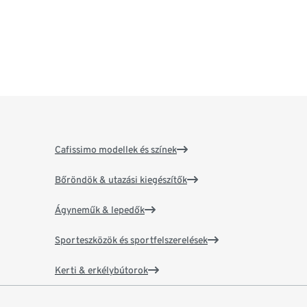
Cafissimo modellek és színek
Bőröndök & utazási kiegészítők
Ágyneműk & lepedők
Sporteszközök és sportfelszerelések
Kerti & erkélybútorok