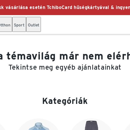
k vásárlása esetén TchiboCard hűségkártyával & ingyen
tthon
Sport
Outlet
a témavilág már nem elér
Tekintse meg egyéb ajánlatainkat
Kategóriák