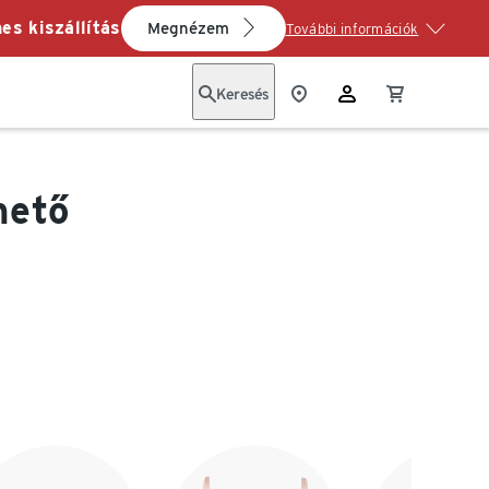
es kiszállítás
Megnézem
További információk
Keresés
hető