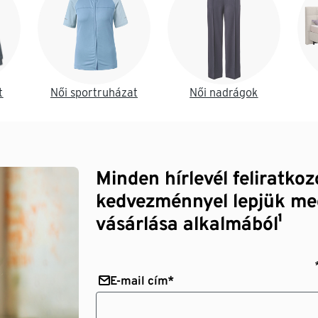
t
Női sportruházat
Női nadrágok
Minden hírlevél feliratko
kedvezménnyel lepjük me
vásárlása alkalmából¹
E-mail cím*