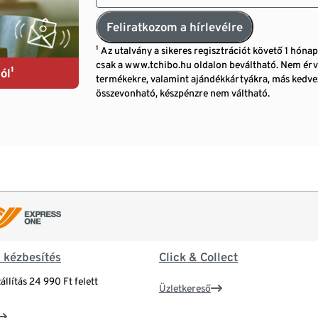
Feliratkozom a hírlevélre
¹ Az utalvány a sikeres regisztrációt követő 1 hóna
csak a www.tchibo.hu oldalon beváltható. Nem érv
ól¹
termékekre, valamint ajándékkártyákra, más ked
összevonható, készpénzre nem váltható.
& kézbesítés
Click & Collect
állítás 24 990 Ft felett
Üzletkereső