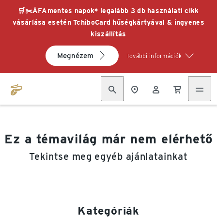
🛒✂️ÁFAmentes napok* legalább 3 db használati cikk
vásárlása esetén TchiboCard hűségkártyával & ingyenes
kiszállítás
Megnézem
További információk
Ez a témavilág már nem elérhető
Tekintse meg egyéb ajánlatainkat
Kategóriák