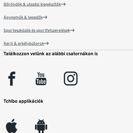
Bőröndök & utazási kiegészítők
Ágyneműk & lepedők
Sporteszközök és sportfelszerelések
Kerti & erkélybútorok
Találkozzon velünk az alábbi csatornákon is
facebook
youtube
instagram
Tchibo applikációk
appleinc
android