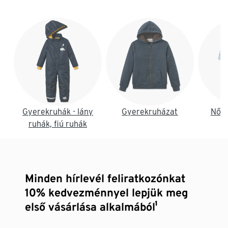
Lista vége
Gyerekruhák - lány
Gyerekruházat
Női 
ruhák, fiú ruhák
Minden hírlevél feliratkozónkat
10% kedvezménnyel lepjük meg
első vásárlása alkalmából¹