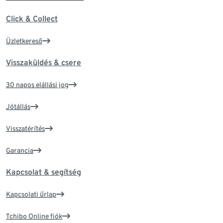
Click & Collect
Üzletkereső
Visszaküldés & csere
30 napos elállási jog
Jótállás
Visszatérítés
Garancia
Kapcsolat & segítség
Kapcsolati űrlap
Tchibo Online fiók