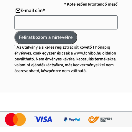
* Kötelezően kitöltendő mező
E-mail cím*
Feliratkozom a hírlevélre
¹ Az utalvány a sikeres regisztrációt követő 1 hónapig
érvényes, csak egyszer és csak a www.tchibo.hu oldalon
beváltható. Nem érvényes kávéra, kapszulás termékekre,
valamint ajándékkártyákra, más kedvezményekkel nem
összevonható, készpénzre nem váltható.