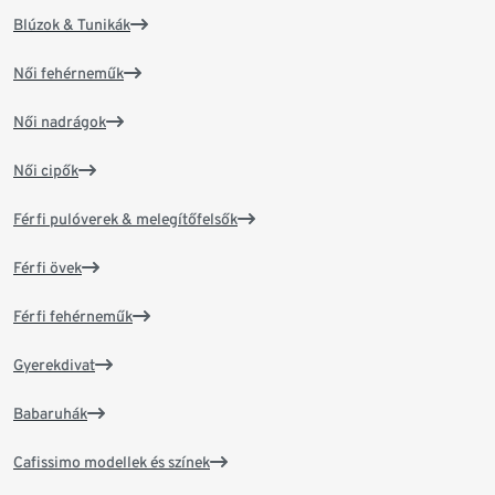
Blúzok & Tunikák
Női fehérneműk
Női nadrágok
Női cipők
Férfi pulóverek & melegítőfelsők
Férfi övek
Férfi fehérneműk
Gyerekdivat
Babaruhák
Cafissimo modellek és színek