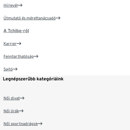
Hírlevél
Útmutató és mérettanácsadó
A Tchibo-ról
Karrier
Fenntarthatóság
Sajtó
Legnépszerűbb kategóriáink
Női divat
Női órák
Női sportnadrágok