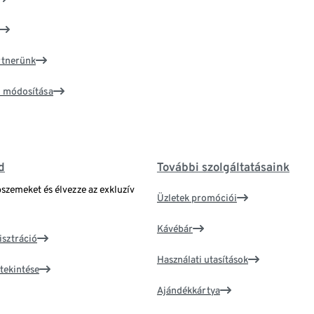
artnerünk
ím módosítása
d
További szolgáltatásaink
bszemeket és élvezze az exkluzív
Üzletek promóciói
Kávébár
isztráció
Használati utasítások
tekintése
Ajándékkártya