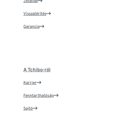
Jótállás
Visszatérítés
Garancia
A Tchibo-ról
Karrier
Fenntarthatóság
Sajtó