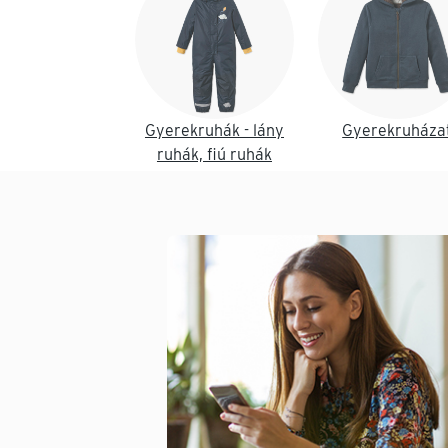
Gyerekruhák - lány
Gyerekruháza
ruhák, fiú ruhák