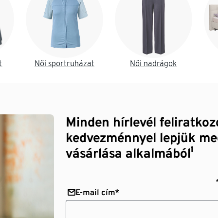
t
Női sportruházat
Női nadrágok
Minden hírlevél feliratko
kedvezménnyel lepjük me
vásárlása alkalmából¹
E-mail cím*