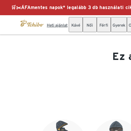
🛒✂️ÁFAmentes napok* legalább 3 db használati cik
Heti ajánlat
Kávé
Női
Férfi
Gyerek
O
Ez 
Lista vége