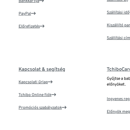
Bankkártya
Szállítási idő
PayPal
Kiszállító p
Előrefizetés
Szállítási c
Kapcsolat & segítség
TchiboCar
Gyűjtse a ba
Kapcsolati űrlap
előnyöket.
Tchibo Online fiók
Ingyenes reg
Promóciós szabályzatok
Előnyök meg