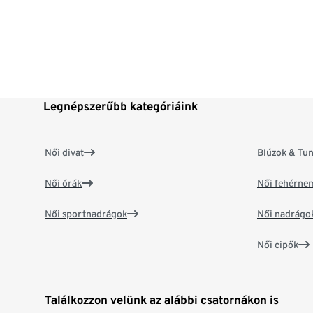
Legnépszerűbb kategóriáink
Női divat
Blúzok & Tun
Női órák
Női fehérne
Női sportnadrágok
Női nadrágo
Női cipők
Találkozzon velünk az alábbi csatornákon is