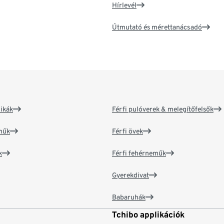
Hírlevél
Útmutató és mérettanácsadó
ikák
Férfi pulóverek & melegítőfelsők
műk
Férfi övek
k
Férfi fehérneműk
Gyerekdivat
Babaruhák
Tchibo applikációk