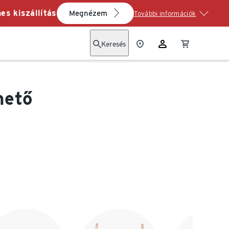
es kiszállítás
Megnézem
További információk
Keresés
hető