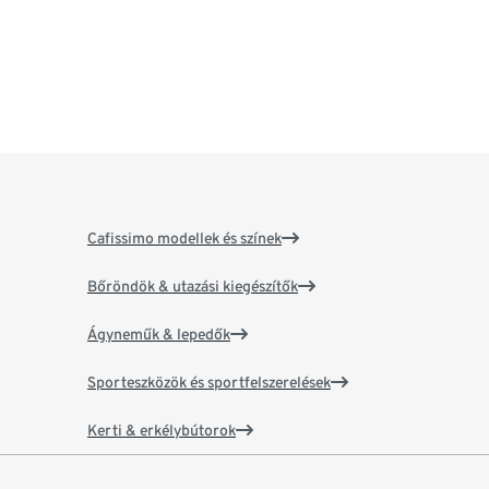
Cafissimo modellek és színek
Bőröndök & utazási kiegészítők
Ágyneműk & lepedők
Sporteszközök és sportfelszerelések
Kerti & erkélybútorok