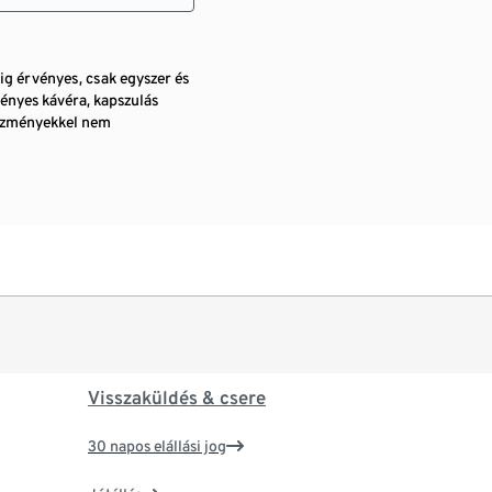
pig érvényes, csak egyszer és
ényes kávéra, kapszulás
vezményekkel nem
Visszaküldés & csere
30 napos elállási jog