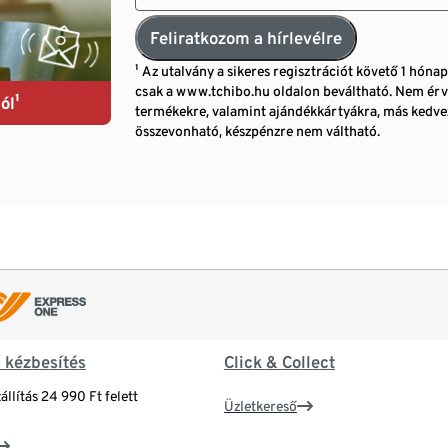
Feliratkozom a hírlevélre
¹ Az utalvány a sikeres regisztrációt követő 1 hóna
csak a www.tchibo.hu oldalon beváltható. Nem érv
ól¹
termékekre, valamint ajándékkártyákra, más ked
összevonható, készpénzre nem váltható.
& kézbesítés
Click & Collect
állítás 24 990 Ft felett
Üzletkereső