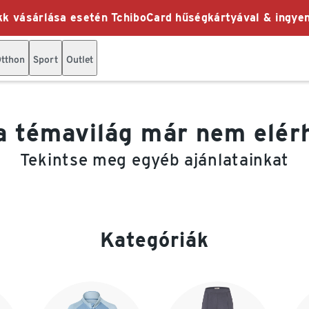
k vásárlása esetén TchiboCard hűségkártyával & ingyen
tthon
Sport
Outlet
a témavilág már nem elér
Tekintse meg egyéb ajánlatainkat
Kategóriák