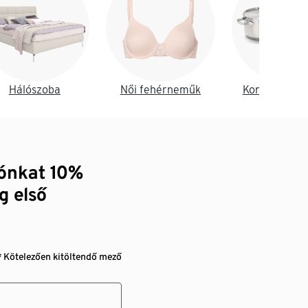
Hálószoba
Női fehérneműk
Konyha és é
zónkat 10%
g első
* Kötelezően kitöltendő mező