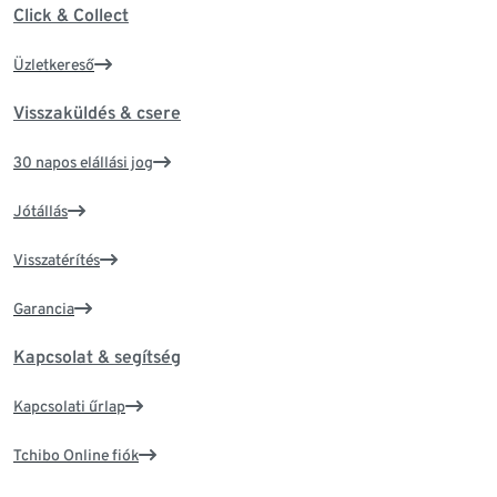
Click & Collect
Üzletkereső
Visszaküldés & csere
30 napos elállási jog
Jótállás
Visszatérítés
Garancia
Kapcsolat & segítség
Kapcsolati űrlap
Tchibo Online fiók