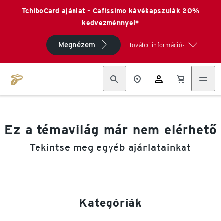
TchiboCard ajánlat - Cafissimo kávékapszulák 20%
kedvezménnyel*
Megnézem
További információk
Ez a témavilág már nem elérhető
Tekintse meg egyéb ajánlatainkat
Kategóriák