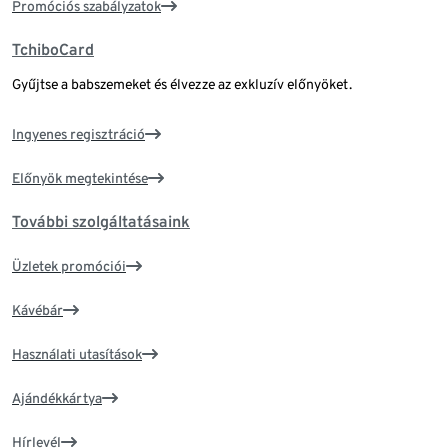
Promóciós szabályzatok
TchiboCard
Gyűjtse a babszemeket és élvezze az exkluzív előnyöket.
Ingyenes regisztráció
Előnyök megtekintése
További szolgáltatásaink
Üzletek promóciói
Kávébár
Használati utasítások
Ajándékkártya
Hírlevél