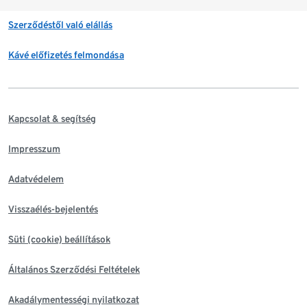
Szerződéstől való elállás
Kávé előfizetés felmondása
Kapcsolat & segítség
Impresszum
Adatvédelem
Visszaélés-bejelentés
Süti (cookie) beállítások
Általános Szerződési Feltételek
Akadálymentességi nyilatkozat