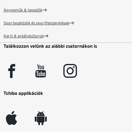
Ágyneműk & lepedők
Sporteszközök és sportfelszerelések
Kerti & erkélybútorok
Találkozzon velünk az alábbi csatornákon is
facebook
youtube
instagram
Tchibo applikációk
appleinc
android