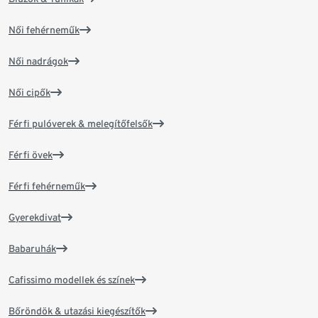
Női fehérneműk
Női nadrágok
Női cipők
Férfi pulóverek & melegítőfelsők
Férfi övek
Férfi fehérneműk
Gyerekdivat
Babaruhák
Cafissimo modellek és színek
Bőröndök & utazási kiegészítők