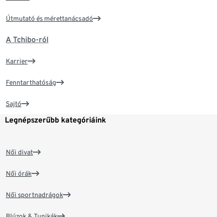
Útmutató és mérettanácsadó
A Tchibo-ról
Karrier
Fenntarthatóság
Sajtó
Legnépszerűbb kategóriáink
Női divat
Női órák
Női sportnadrágok
Blúzok & Tunikák