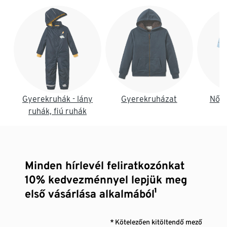
Lista vége
Gyerekruhák - lány
Gyerekruházat
Női 
ruhák, fiú ruhák
Minden hírlevél feliratkozónkat
10% kedvezménnyel lepjük meg
első vásárlása alkalmából¹
* Kötelezően kitöltendő mező