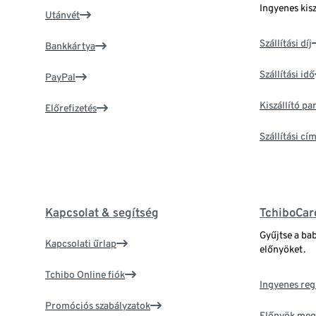
Ingyenes kisz
Utánvét
Szállítási díj
Bankkártya
Szállítási idő
PayPal
Kiszállító p
Előrefizetés
Szállítási c
Kapcsolat & segítség
TchiboCar
Gyűjtse a ba
Kapcsolati űrlap
előnyöket.
Tchibo Online fiók
Ingyenes reg
Promóciós szabályzatok
Előnyök meg