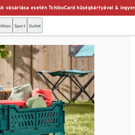
k vásárlása esetén TchiboCard hűségkártyával & ingyen
tthon
Sport
Outlet