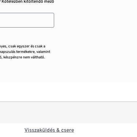
* Kötelezően kitöltendő mező
nyes, csak egyszer és csak a
kapszulás termékekre, valamint
, készpénzre nem váltható.
Visszaküldés & csere