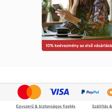
10% kedvezmény az első vásárlásb
Egyszerű & biztonságos fizetés
Szállítás 