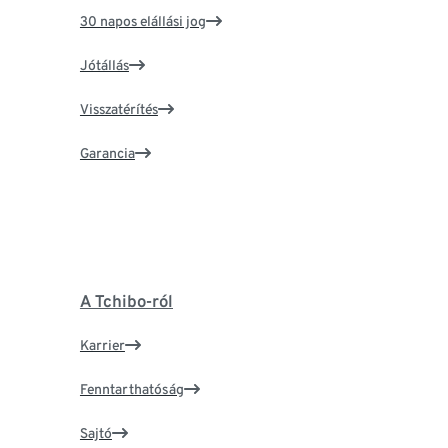
30 napos elállási jog
Jótállás
Visszatérítés
Garancia
A Tchibo-ról
Karrier
Fenntarthatóság
Sajtó