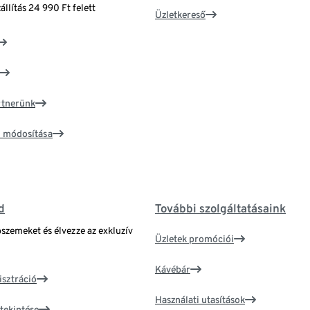
állítás 24 990 Ft felett
Üzletkereső
artnerünk
ím módosítása
d
További szolgáltatásaink
bszemeket és élvezze az exkluzív
Üzletek promóciói
Kávébár
isztráció
Használati utasítások
tekintése