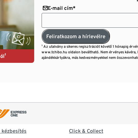
E-mail cím*
Feliratkozom a hírlevélre
¹ Az utalvány a sikeres regisztrációt követő 1 hónapig érvé
www.tchibo.hu oldalon beváltható. Nem érvényes kávéra, 
ól¹
ajándékkártyákra, más kedvezményekkel nem összevonható
& kézbesítés
Click & Collect