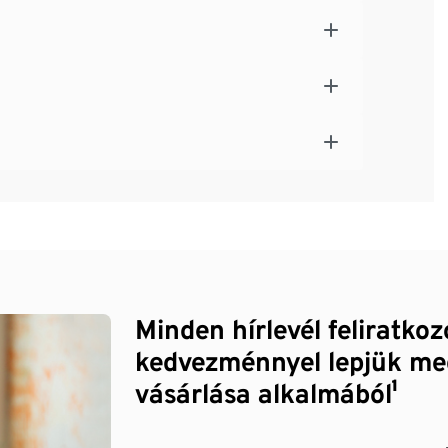
Minden hírlevél feliratko
kedvezménnyel lepjük me
vásárlása alkalmából¹