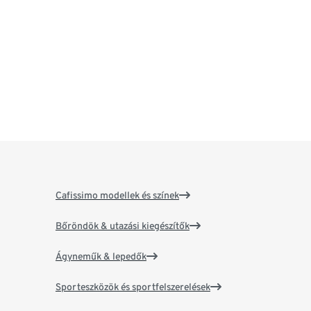
Cafissimo modellek és színek
Bőröndök & utazási kiegészítők
Ágyneműk & lepedők
Sporteszközök és sportfelszerelések