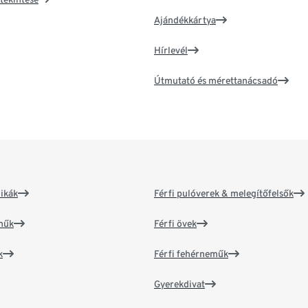
Ajándékkártya
Hírlevél
Útmutató és mérettanácsadó
ikák
Férfi pulóverek & melegítőfelsők
műk
Férfi övek
k
Férfi fehérneműk
Gyerekdivat