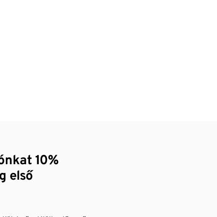
zónkat 10%
g első