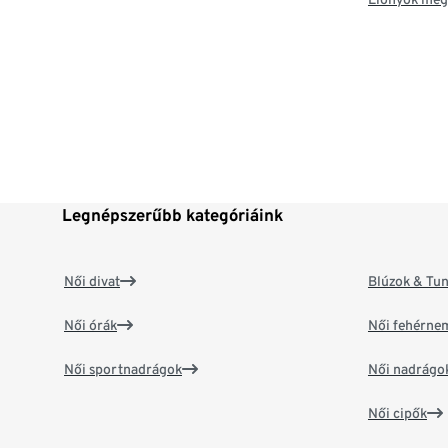
Legnépszerűbb kategóriáink
Női divat
Blúzok & Tun
Női órák
Női fehérne
Női sportnadrágok
Női nadrágo
Női cipők