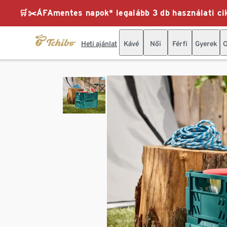
🛒✂️ÁFAmentes napok* legalább 3 db használati cik
Heti ajánlat
Kávé
Női
Férfi
Gyerek
O