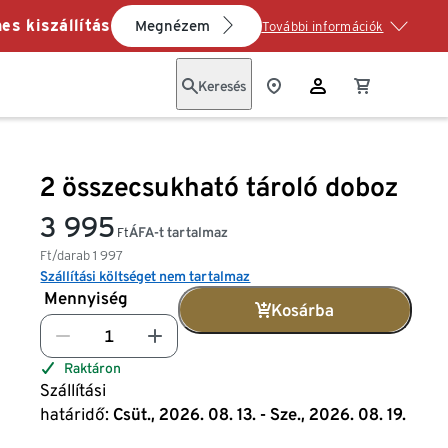
es kiszállítás
Megnézem
További információk
Keresés
2 összecsukható tároló doboz
3 995
ÁFA-t tartalmaz
Ft
Ft/darab
1 997
Szállítási költséget nem tartalmaz
Mennyiség
Kosárba
Raktáron
Szállítási
határidő:
Csüt., 2026. 08. 13. - Sze., 2026. 08. 19.