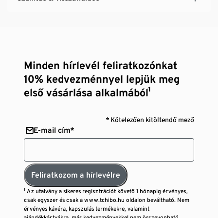
Minden hírlevél feliratkozónkat
10% kedvezménnyel lepjük meg
első vásárlása alkalmából¹
* Kötelezően kitöltendő mező
E-mail cím*
Feliratkozom a hírlevélre
¹ Az utalvány a sikeres regisztrációt követő 1 hónapig érvényes,
csak egyszer és csak a www.tchibo.hu oldalon beváltható. Nem
érvényes kávéra, kapszulás termékekre, valamint
ajándékkártyákra, más kedvezményekkel nem összevonható,