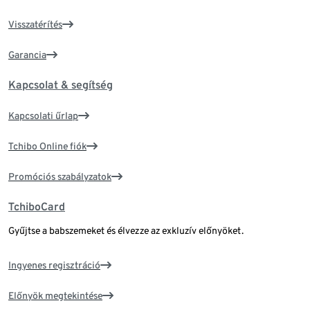
Visszatérítés
Garancia
Kapcsolat & segítség
Kapcsolati űrlap
Tchibo Online fiók
Promóciós szabályzatok
TchiboCard
Gyűjtse a babszemeket és élvezze az exkluzív előnyöket.
Ingyenes regisztráció
Előnyök megtekintése