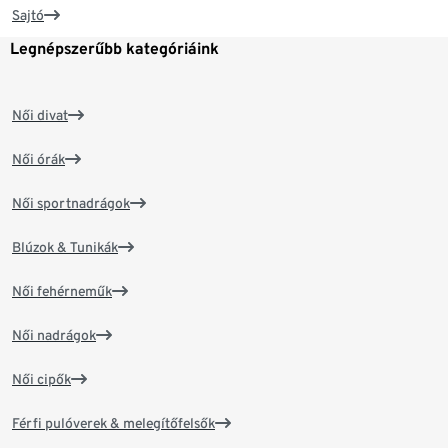
Sajtó
Legnépszerűbb kategóriáink
Női divat
Női órák
Női sportnadrágok
Blúzok & Tunikák
Női fehérneműk
Női nadrágok
Női cipők
Férfi pulóverek & melegítőfelsők