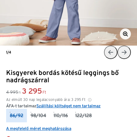
1/4
Kisgyerek bordás kötésű leggings bő
nadrágszárral
3 295
4 995
Ft
Ft
Az elmúlt 30 nap legalacsonyabb ára:
3 295
Ft
ÁFA-t tartalmaz
Szállítási költséget nem tartalmaz
86/92
98/104
110/116
122/128
A megfelelő méret meghatározása