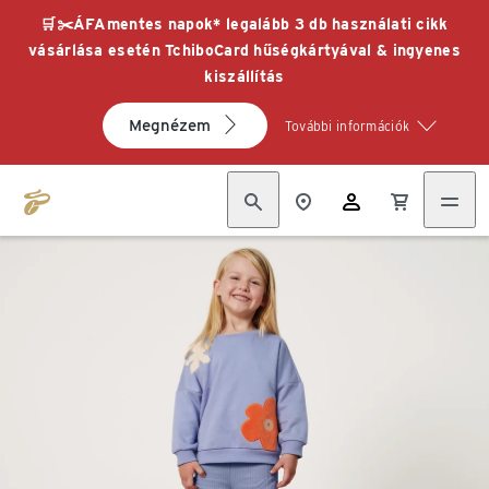
🛒✂️ÁFAmentes napok* legalább 3 db használati cikk
vásárlása esetén TchiboCard hűségkártyával & ingyenes
kiszállítás
Megnézem
További információk