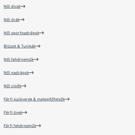
Női divat
Női órák
Női sportnadrágok
Blúzok & Tunikák
Női fehérneműk
Női nadrágok
Női cipők
Férfi pulóverek & melegítőfelsők
Férfi övek
Férfi fehérneműk