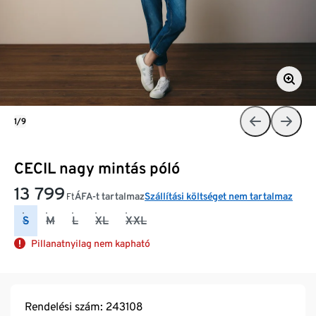
1/9
CECIL nagy mintás póló
13 799
ÁFA-t tartalmaz
Szállítási költséget nem tartalmaz
Ft
S
M
L
XL
XXL
Pillanatnyilag nem kapható
Rendelési szám: 243108