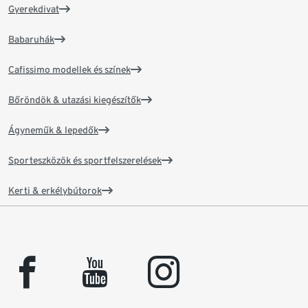
Gyerekdivat
Babaruhák
Cafissimo modellek és színek
Bőröndök & utazási kiegészítők
Ágyneműk & lepedők
Sporteszközök és sportfelszerelések
Kerti & erkélybútorok
facebook
youtube
instagram