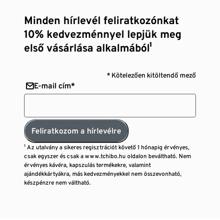
Minden hírlevél feliratkozónkat
10% kedvezménnyel lepjük meg
első vásárlása alkalmából¹
* Kötelezően kitöltendő mező
E-mail cím*
Feliratkozom a hírlevélre
¹ Az utalvány a sikeres regisztrációt követő 1 hónapig érvényes,
csak egyszer és csak a www.tchibo.hu oldalon beváltható. Nem
érvényes kávéra, kapszulás termékekre, valamint
ajándékkártyákra, más kedvezményekkel nem összevonható,
készpénzre nem váltható.