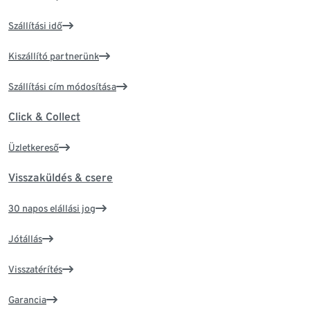
Szállítási idő
Kiszállító partnerünk
Szállítási cím módosítása
Click & Collect
Üzletkereső
Visszaküldés & csere
30 napos elállási jog
Jótállás
Visszatérítés
Garancia