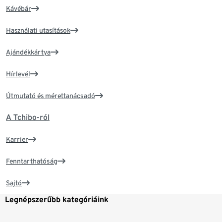
Kávébár
Használati utasítások
Ajándékkártya
Hírlevél
Útmutató és mérettanácsadó
A Tchibo-ról
Karrier
Fenntarthatóság
Sajtó
Legnépszerűbb kategóriáink