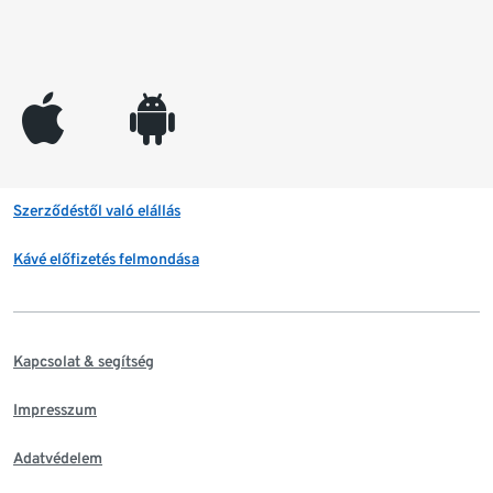
appleinc
android
Szerződéstől való elállás
Kávé előfizetés felmondása
Kapcsolat & segítség
Impresszum
Adatvédelem