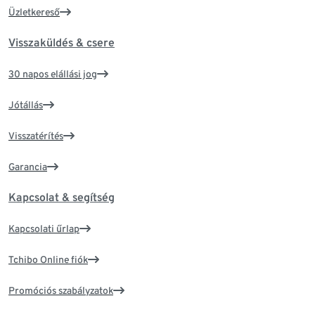
Üzletkereső
Visszaküldés & csere
30 napos elállási jog
Jótállás
Visszatérítés
Garancia
Kapcsolat & segítség
Kapcsolati űrlap
Tchibo Online fiók
Promóciós szabályzatok