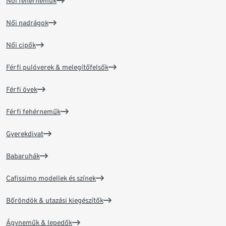
Női fehérneműk
Női nadrágok
Női cipők
Férfi pulóverek & melegítőfelsők
Férfi övek
Férfi fehérneműk
Gyerekdivat
Babaruhák
Cafissimo modellek és színek
Bőröndök & utazási kiegészítők
Ágyneműk & lepedők