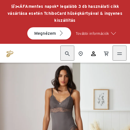
🛒✂️ÁFAmentes napok* legalább 3 db használati cikk
vásárlása esetén TchiboCard hűségkártyával & ingyenes
kiszállítás
Megnézem
További információk