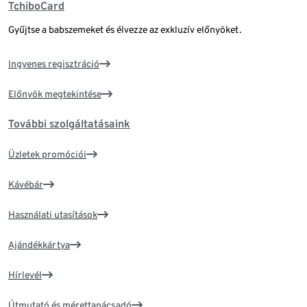
TchiboCard
Gyűjtse a babszemeket és élvezze az exkluzív előnyöket.
Ingyenes regisztráció
Előnyök megtekintése
További szolgáltatásaink
Üzletek promóciói
Kávébár
Használati utasítások
Ajándékkártya
Hírlevél
Útmutató és mérettanácsadó