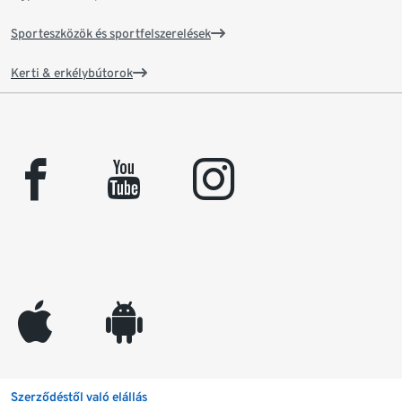
Sporteszközök és sportfelszerelések
Kerti & erkélybútorok
facebook
youtube
instagram
appleinc
android
Szerződéstől való elállás