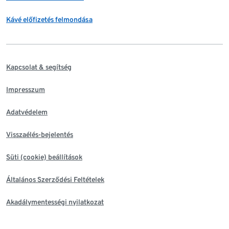
Kávé előfizetés felmondása
Kapcsolat & segítség
Impresszum
Adatvédelem
Visszaélés-bejelentés
Süti (cookie) beállítások
Általános Szerződési Feltételek
Akadálymentességi nyilatkozat