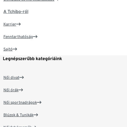
A Tchibo-ról
Karrier
Fenntarthatóság
Sajtó
Legnépszerűbb kategóriáink
Női divat
Női órák
Női sportnadrágok
Blúzok & Tunikák