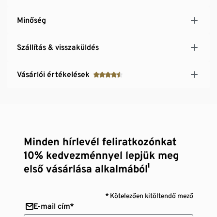
Minőség
Szállítás & visszaküldés
Vásárlói értékelések
Minden hírlevél feliratkozónkat
10% kedvezménnyel lepjük meg
első vásárlása alkalmából¹
* Kötelezően kitöltendő mező
E-mail cím*