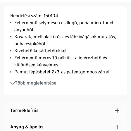
Rendelési szám: 150104
Fehérnemű selymesen csillogó, puha microtouch
anyagból
Kosarak, mell alatti rész és lábkivágások mutatós,
puha csipkéből
Kivehető kosárbetétekkel
Fehérnemű merevítő nélkül – alig érezhető és
különösen kényelmes
Pamut lépésbetét 2x3-as patentgombos zárral
Állítható hosszúságú pántok
Több megjelenítése
Masnival és mutatós fémdísszel
Tartós és a mosást rendkívül jól tűrő, kiváló
minőségű, márkás elasztánnal
Többféleképpen hordható: ruha alatt vagy pl.
Termékleírás
elegáns viseletként blézer alatt
Anyag & ápolás