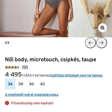
1/3
Női body, microtouch, csipkés, taupe
(12)
4 495
ÁFA-t tartalmaz
Szállítási költséget nem tartalmaz
Ft
36
38
40
42
A megfelelő méret meghatározása
Pillanatnyilag nem kapható