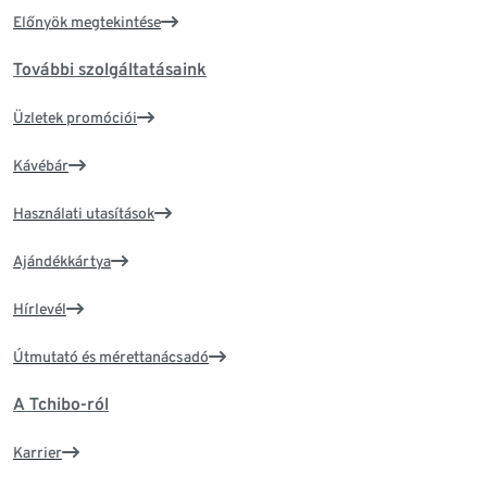
Előnyök megtekintése
További szolgáltatásaink
Üzletek promóciói
Kávébár
Használati utasítások
Ajándékkártya
Hírlevél
Útmutató és mérettanácsadó
A Tchibo-ról
Karrier