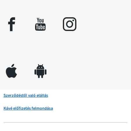
facebook
youtube
instagram
appleinc
android
Szerződéstől való elállás
Kávé előfizetés felmondása