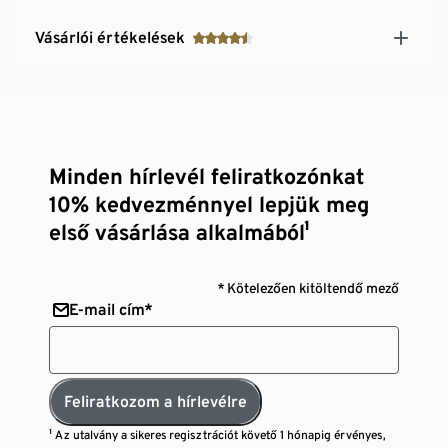
Vásárlói értékelések
Minden hírlevél feliratkozónkat
10% kedvezménnyel lepjük meg
első vásárlása alkalmából¹
* Kötelezően kitöltendő mező
E-mail cím*
Feliratkozom a hírlevélre
¹ Az utalvány a sikeres regisztrációt követő 1 hónapig érvényes,