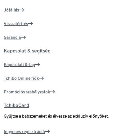
Jótállás
Visszatérítés
Garancia
Kapcsolat & segítség
Kapcsolati űrlap
Tchibo Online fiók
Promóciós szabályzatok
TchiboCard
Gyűjtse a babszemeket és élvezze az exkluzív előnyöket.
Ingyenes regisztráció