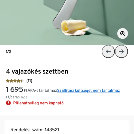
1/3
4 vajazókés szettben
(11)
1 695
ÁFA-t tartalmaz
Szállítási költséget nem tartalmaz
Ft
Ft/darab
423
Pillanatnyilag nem kapható
Rendelési szám: 143521