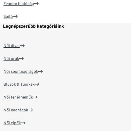
Fenntarthatóság
Sajtó
Legnépszerűbb kategóriáink
Női divat
Női órák
Női sportnadrágok
Blúzok & Tunikák
Női fehérneműk
Női nadrágok
Női cipők