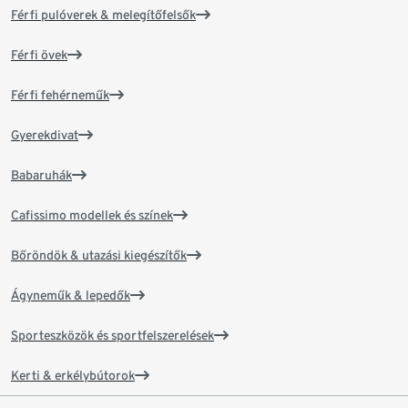
Férfi pulóverek & melegítőfelsők
Férfi övek
Férfi fehérneműk
Gyerekdivat
Babaruhák
Cafissimo modellek és színek
Bőröndök & utazási kiegészítők
Ágyneműk & lepedők
Sporteszközök és sportfelszerelések
Kerti & erkélybútorok