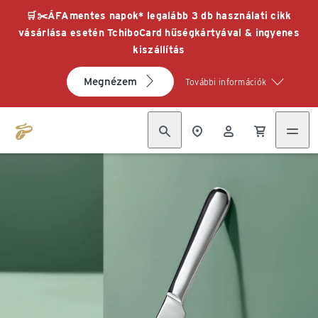
🛒✂️ÁFAmentes napok* legalább 3 db használati cikk
vásárlása esetén TchiboCard hűségkártyával & ingyenes
kiszállítás
Megnézem
További információk