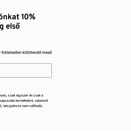
zónkat 10%
g első
* Kötelezően kitöltendő mező
nyes, csak egyszer és csak a
kapszulás termékekre, valamint
, készpénzre nem váltható.