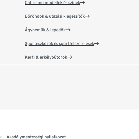
Cafissimo modellek és színek
Bőröndök & utazási kiegészítők
Ágyneműk & lepedők
Sporteszközök és sportfelszerelések
Kerti & erkélybútorok
k
Akadálymentességi nyilatkozat