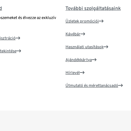
d
További szolgáltatásaink
bszemeket és élvezze az exkluzív
Üzletek promóciói
Kávébár
isztráció
Használati utasítások
tekintése
Ajándékkártya
Hírlevél
Útmutató és mérettanácsadó