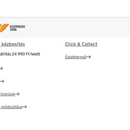
& kézbesítés
Click & Collect
állítás 24 990 Ft felett
Üzletkereső
artnerünk
ím módosítása