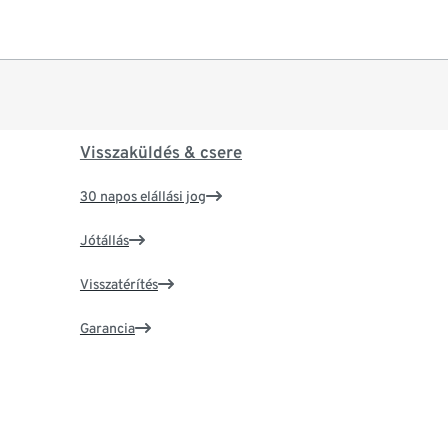
Visszaküldés & csere
30 napos elállási jog
Jótállás
Visszatérítés
Garancia