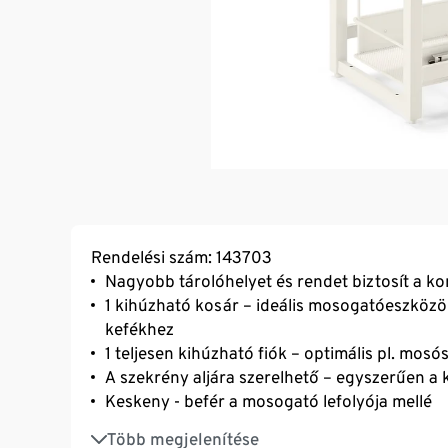
Rendelési szám: 143703
Nagyobb tárolóhelyet és rendet biztosít a 
1 kihúzható kosár – ideális mosogatóeszközö
kefékhez
1 teljesen kihúzható fiók – optimális pl. mos
A szekrény aljára szerelhető – egyszerűen a
Keskeny - befér a mosogató lefolyója mellé
Utólagosan beszerelhető
Több megjelenítése