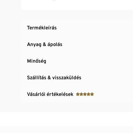
Élelmiszerek helytakarékos tárolásához is h
Termékleírás
Anyag & ápolás
Minőség
Szállítás & visszaküldés
Vásárlói értékelések