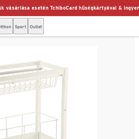
k vásárlása esetén TchiboCard hűségkártyával & ingyen
tthon
Sport
Outlet