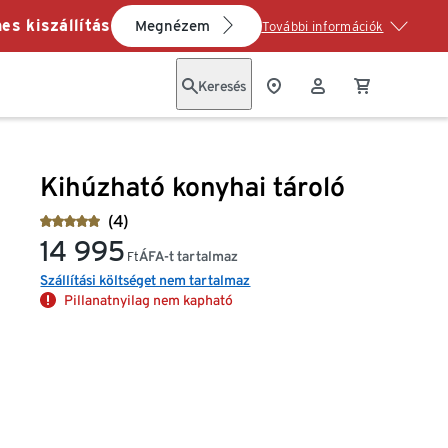
es kiszállítás
Megnézem
További információk
Keresés
Kihúzható konyhai tároló
(4)
14 995
ÁFA-t tartalmaz
Ft
Szállítási költséget nem tartalmaz
Pillanatnyilag nem kapható