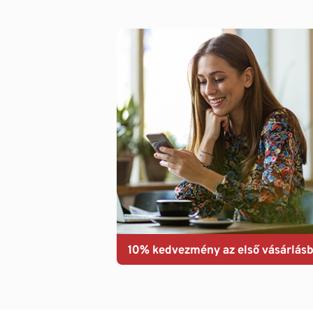
10% kedvezmény az első vásárlásb