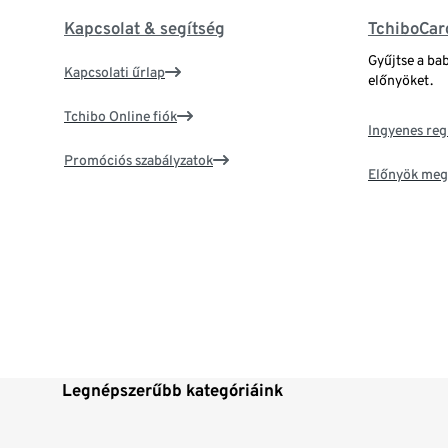
Kapcsolat & segítség
TchiboCar
Gyűjtse a ba
Kapcsolati űrlap
előnyöket.
Tchibo Online fiók
Ingyenes reg
Promóciós szabályzatok
Előnyök meg
Legnépszerűbb kategóriáink