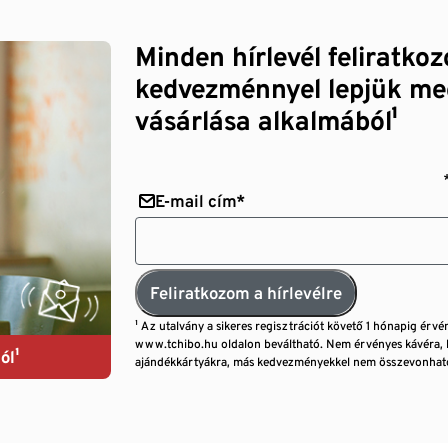
Minden hírlevél feliratko
kedvezménnyel lepjük me
vásárlása alkalmából¹
E-mail cím*
Feliratkozom a hírlevélre
¹ Az utalvány a sikeres regisztrációt követő 1 hónapig érvé
www.tchibo.hu oldalon beváltható. Nem érvényes kávéra, 
ól¹
ajándékkártyákra, más kedvezményekkel nem összevonható