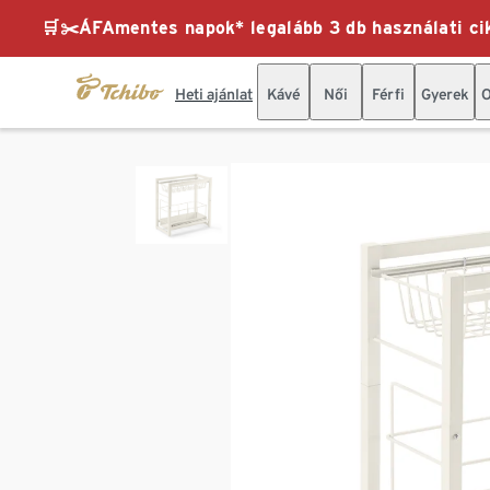
🛒✂️ÁFAmentes napok* legalább 3 db használati cik
Heti ajánlat
Kávé
Női
Férfi
Gyerek
O