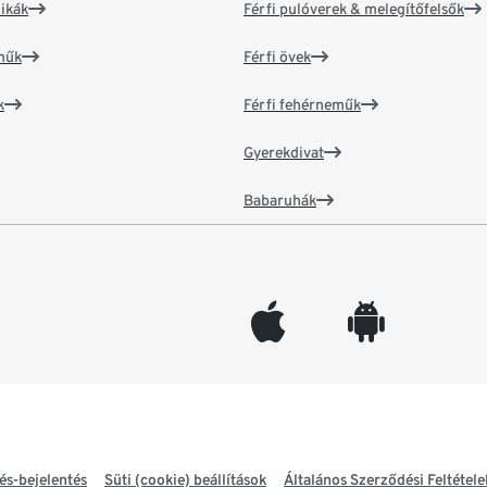
ikák
Férfi pulóverek & melegítőfelsők
műk
Férfi övek
k
Férfi fehérneműk
Gyerekdivat
Babaruhák
appleinc
android
és-bejelentés
Süti (cookie) beállítások
Általános Szerződési Feltétele