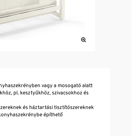
konyhaszekrényben vagy a mosogató alatt
khöz, pl. kesztyűkhöz, szivacsokhoz és
ószereknek és háztartási tisztítószereknek
 konyhaszekrénybe építhető