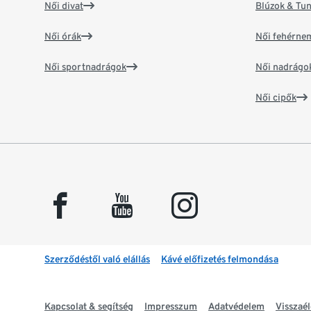
Női divat
Blúzok & Tun
Női órák
Női fehérne
Női sportnadrágok
Női nadrágo
Női cipők
facebook
youtube
instagram
Szerződéstől való elállás
Kávé előfizetés felmondása
Kapcsolat & segítség
Impresszum
Adatvédelem
Visszaél