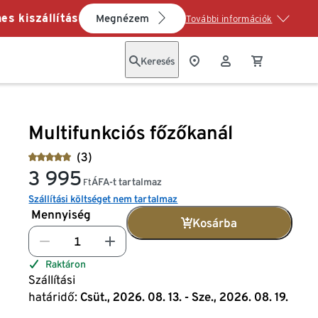
es kiszállítás
Megnézem
További információk
Keresés
Multifunkciós főzőkanál
(3)
3 995
ÁFA-t tartalmaz
Ft
Szállítási költséget nem tartalmaz
Mennyiség
Kosárba
Raktáron
Szállítási
határidő:
Csüt., 2026. 08. 13. - Sze., 2026. 08. 19.