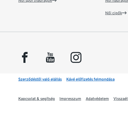
Női sportnadrágok
Női nadrágo
Női cipők
facebook
youtube
instagram
Szerződéstől való elállás
Kávé előfizetés felmondása
Kapcsolat & segítség
Impresszum
Adatvédelem
Visszaél