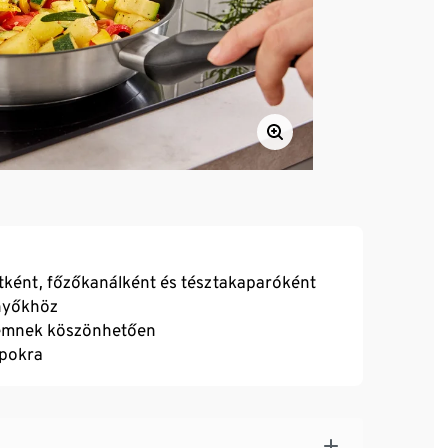
átként, főzőkanálként és tésztakaparóként
nyőkhöz
remnek köszönhetően
apokra