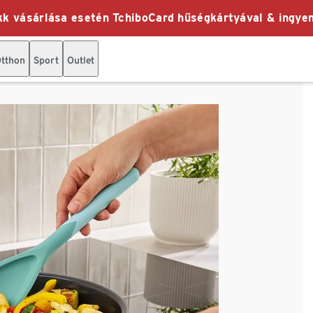
k vásárlása esetén TchiboCard hűségkártyával & ingyen
tthon
Sport
Outlet