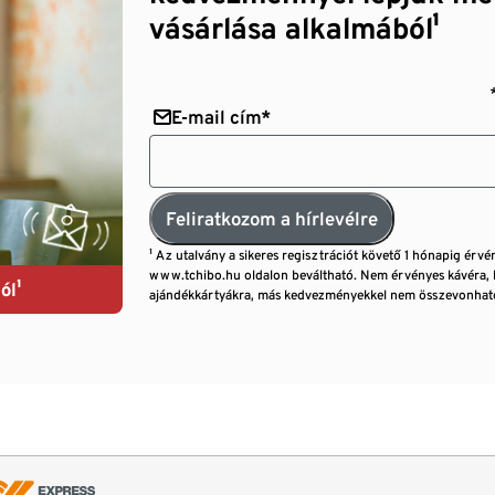
vásárlása alkalmából¹
E-mail cím*
Feliratkozom a hírlevélre
¹ Az utalvány a sikeres regisztrációt követő 1 hónapig érvé
www.tchibo.hu oldalon beváltható. Nem érvényes kávéra, 
ól¹
ajándékkártyákra, más kedvezményekkel nem összevonható