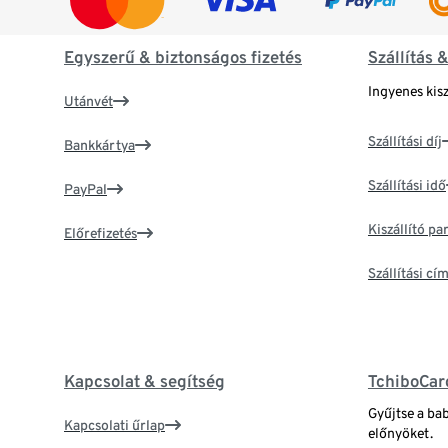
Egyszerű & biztonságos fizetés
Szállítás 
Ingyenes kisz
Utánvét
Szállítási díj
Bankkártya
Szállítási idő
PayPal
Kiszállító p
Előrefizetés
Szállítási c
Kapcsolat & segítség
TchiboCar
Gyűjtse a ba
Kapcsolati űrlap
előnyöket.