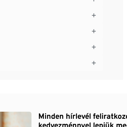
Minden hírlevél feliratko
kedvezménnyel lepjük me