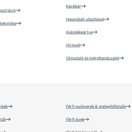
Kávébár
isztráció
Használati utasítások
tekintése
Ajándékkártya
Hírlevél
Útmutató és mérettanácsadó
ikák
Férfi pulóverek & melegítőfelsők
műk
Férfi övek