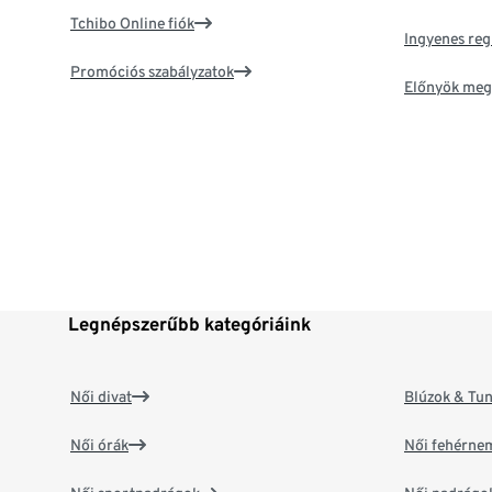
Tchibo Online fiók
Ingyenes reg
Promóciós szabályzatok
Előnyök meg
Legnépszerűbb kategóriáink
Női divat
Blúzok & Tun
Női órák
Női fehérne