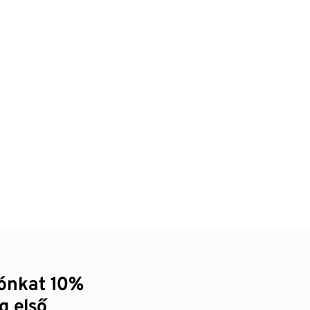
zónkat 10%
g első