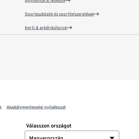
Ágyneműk & lepedők
Sporteszközök és sportfelszerelések
Kerti & erkélybútorok
k
Akadálymentességi nyilatkozat
Válasszon országot
Magyarország