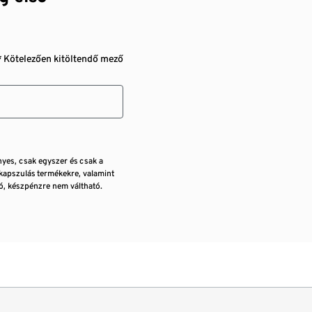
* Kötelezően kitöltendő mező
nyes, csak egyszer és csak a
kapszulás termékekre, valamint
, készpénzre nem váltható.