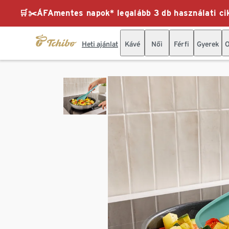
🛒✂️ÁFAmentes napok* legalább 3 db használati cik
Heti ajánlat
Kávé
Női
Férfi
Gyerek
O