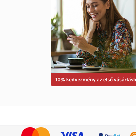
10% kedvezmény az első vásárlásb