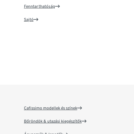
Fenntarthatóság
Sajtó
Cafissimo modellek és színek
Bőröndök & utazási kiegészítők