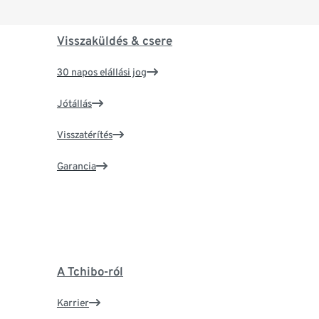
Visszaküldés & csere
30 napos elállási jog
Jótállás
Visszatérítés
Garancia
A Tchibo-ról
Karrier