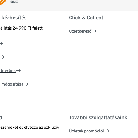
& kézbesítés
Click & Collect
állítás 24 990 Ft felett
Üzletkereső
artnerünk
ím módosítása
d
További szolgáltatásaink
bszemeket és élvezze az exkluzív
Üzletek promóciói