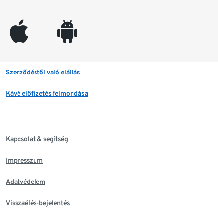
appleinc
android
Szerződéstől való elállás
Kávé előfizetés felmondása
Kapcsolat & segítség
Impresszum
Adatvédelem
Visszaélés-bejelentés