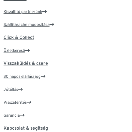
Kiszállító partnerünk
Szállítási cím módosítása
Click & Collect
Üzletkereső
Visszaküldés & csere
30 napos elállási jog
Jótállás
Visszatérítés
Garancia
Kapcsolat & segítség