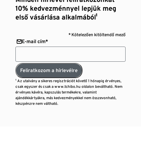
10% kedvezménnyel lepjük meg
első vásárlása alkalmából¹
* Kötelezően kitöltendő mező
E-mail cím*
Feliratkozom a hírlevélre
¹ Az utalvány a sikeres regisztrációt követő 1 hónapig érvényes,
csak egyszer és csak a www.tchibo.hu oldalon beváltható. Nem
érvényes kávéra, kapszulás termékekre, valamint
ajándékkártyákra, más kedvezményekkel nem összevonható,
készpénzre nem váltható.