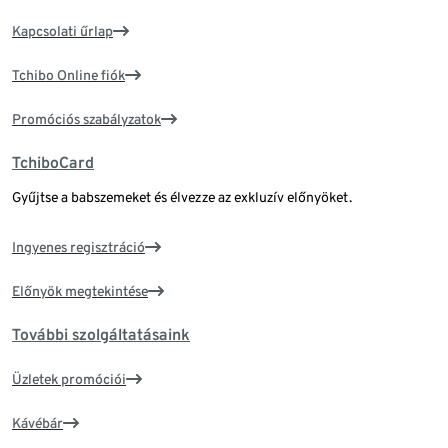
Kapcsolati űrlap
Tchibo Online fiók
Promóciós szabályzatok
TchiboCard
Gyűjtse a babszemeket és élvezze az exkluzív előnyöket.
Ingyenes regisztráció
Előnyök megtekintése
További szolgáltatásaink
Üzletek promóciói
Kávébár