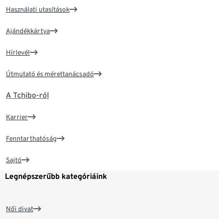
Használati utasítások
Ajándékkártya
Hírlevél
Útmutató és mérettanácsadó
A Tchibo-ról
Karrier
Fenntarthatóság
Sajtó
Legnépszerűbb kategóriáink
Női divat