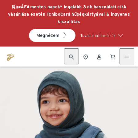
🛒✂️ÁFAmentes napok* legalább 3 db használati cikk
vásárlása esetén TchiboCard hűségkártyával & ingyenes
kiszállítás
Megnézem
További információk