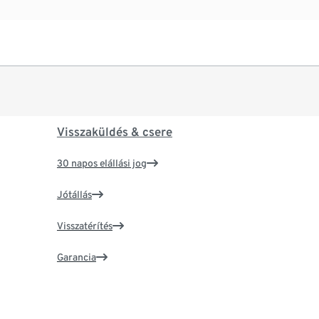
Visszaküldés & csere
30 napos elállási jog
Jótállás
Visszatérítés
Garancia