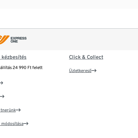
& kézbesítés
Click & Collect
állítás 24 990 Ft felett
Üzletkereső
artnerünk
ím módosítása