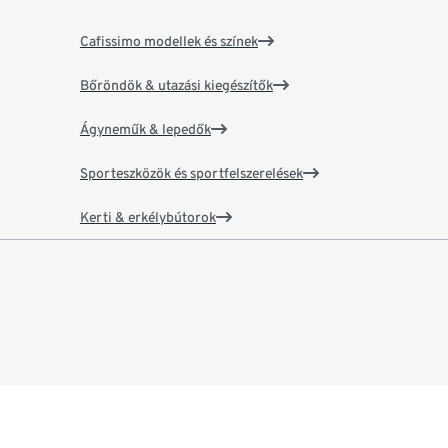
Cafissimo modellek és színek
Bőröndök & utazási kiegészítők
Ágyneműk & lepedők
Sporteszközök és sportfelszerelések
Kerti & erkélybútorok