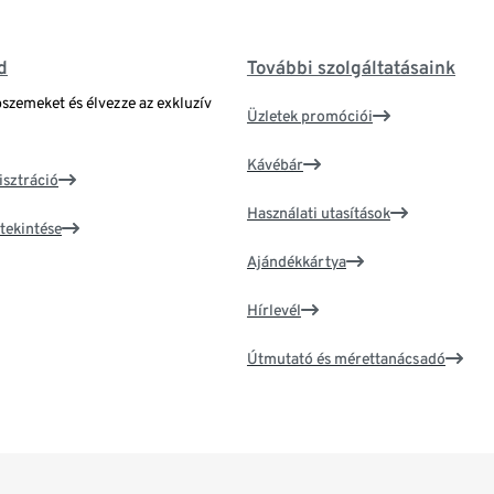
d
További szolgáltatásaink
bszemeket és élvezze az exkluzív
Üzletek promóciói
Kávébár
isztráció
Használati utasítások
tekintése
Ajándékkártya
Hírlevél
Útmutató és mérettanácsadó