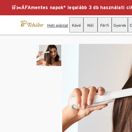
🛒✂️ÁFAmentes napok* legalább 3 db használati cik
Heti ajánlat
Kávé
Női
Férfi
Gyerek
O