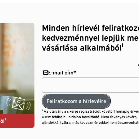
Minden hírlevél feliratko
kedvezménnyel lepjük me
vásárlása alkalmából¹
E-mail cím*
Feliratkozom a hírlevélre
¹ Az utalvány a sikeres regisztrációt követő 1 hónapig érvé
www.tchibo.hu oldalon beváltható. Nem érvényes kávéra, 
ól¹
ajándékkártyákra, más kedvezményekkel nem összevonható