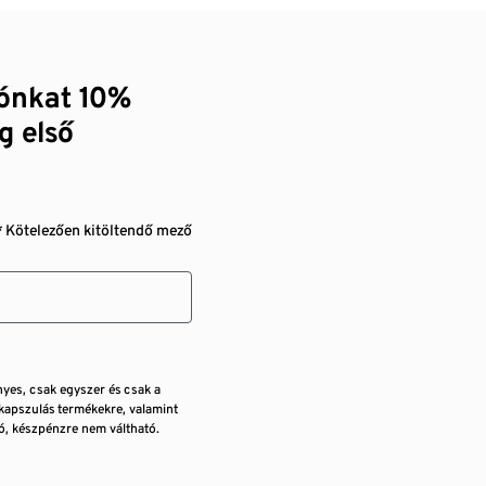
zónkat 10%
g első
* Kötelezően kitöltendő mező
nyes, csak egyszer és csak a
kapszulás termékekre, valamint
, készpénzre nem váltható.