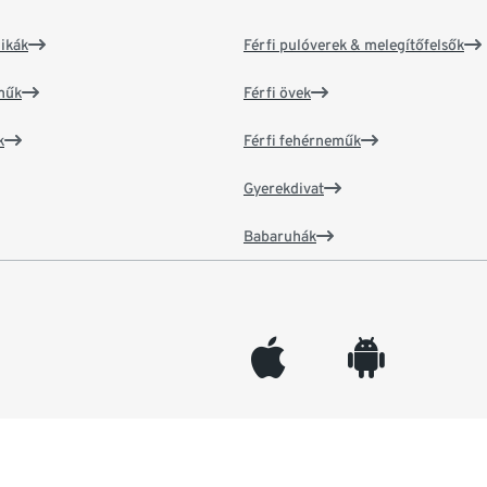
ikák
Férfi pulóverek & melegítőfelsők
műk
Férfi övek
k
Férfi fehérneműk
Gyerekdivat
Babaruhák
appleinc
android