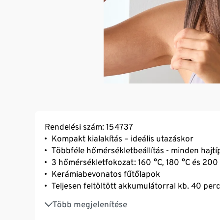
Rendelési szám: 154737
Kompakt kialakítás – ideális utazáskor
Többféle hőmérsékletbeállítás - minden hajt
3 hőmérsékletfokozat: 160 °C, 180 °C és 200
Kerámiabevonatos fűtőlapok
Teljesen feltöltött akkumulátorral kb. 40 per
Hajvasaló hőálló tárolótáskával
Több megjelenítése