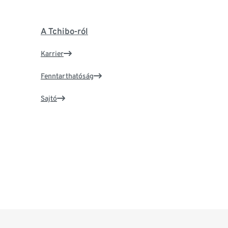
A Tchibo-ról
Karrier
Fenntarthatóság
Sajtó