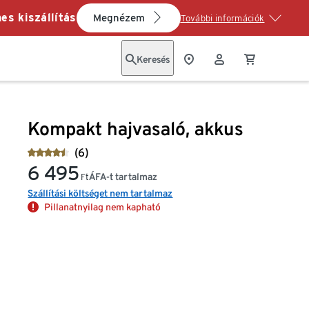
es kiszállítás
Megnézem
További információk
Keresés
Kompakt hajvasaló, akkus
(6)
6 495
ÁFA-t tartalmaz
Ft
Szállítási költséget nem tartalmaz
Pillanatnyilag nem kapható