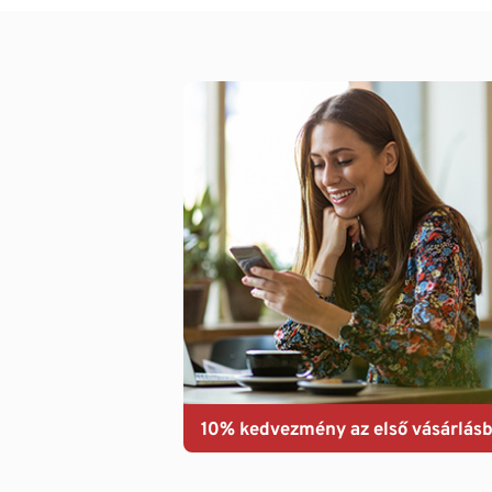
10% kedvezmény az első vásárlásb