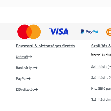
Egyszerű & biztonságos fizetés
Szállítás 
Ingyenes kisz
Utánvét
Szállítási díj
Bankkártya
Szállítási idő
PayPal
Kiszállító p
Előrefizetés
Szállítási c