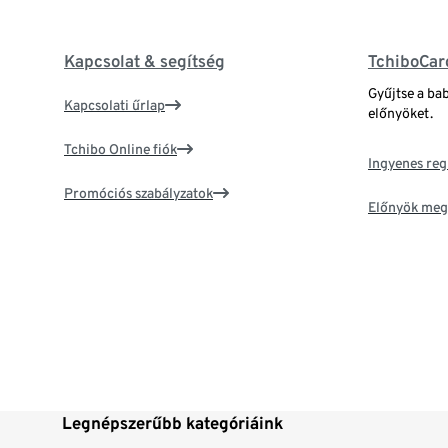
Kapcsolat & segítség
TchiboCar
Gyűjtse a ba
Kapcsolati űrlap
előnyöket.
Tchibo Online fiók
Ingyenes reg
Promóciós szabályzatok
Előnyök meg
Legnépszerűbb kategóriáink