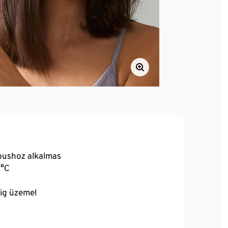
ípushoz alkalmas
 °C
cig üzemel