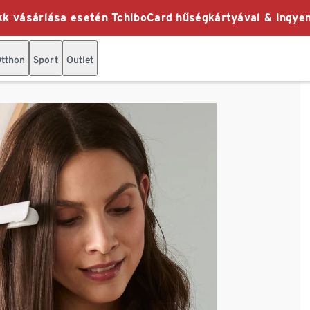
k vásárlása esetén TchiboCard hűségkártyával & ingyen
tthon
Sport
Outlet