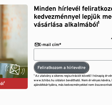
Minden hírlevél feliratko
kedvezménnyel lepjük me
vásárlása alkalmából¹
E-mail cím*
Feliratkozom a hírlevélre
¹ Az utalvány a sikeres regisztrációt követő 1 hónapig érvé
www.tchibo.hu oldalon beváltható. Nem érvényes kávéra, 
ól¹
ajándékkártyákra, más kedvezményekkel nem összevonható