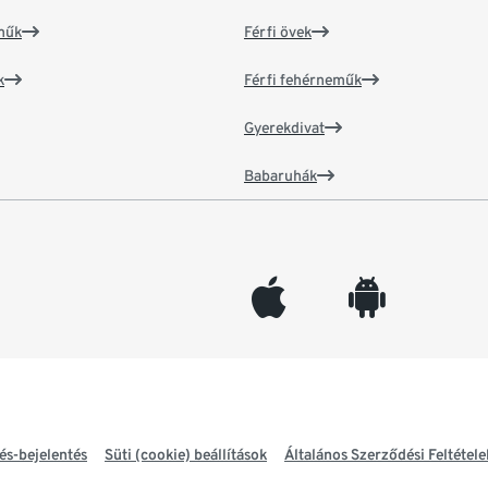
műk
Férfi övek
k
Férfi fehérneműk
Gyerekdivat
Babaruhák
appleinc
android
és-bejelentés
Süti (cookie) beállítások
Általános Szerződési Feltétele