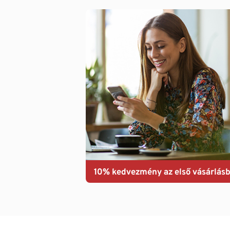
10% kedvezmény az első vásárlásb