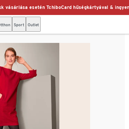
k vásárlása esetén TchiboCard hűségkártyával & ingyen
tthon
Sport
Outlet