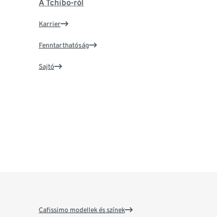
A Tchibo-ról
Karrier
Fenntarthatóság
Sajtó
Cafissimo modellek és színek