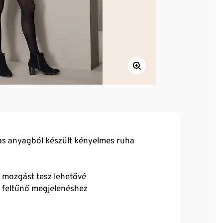
as anyagból készült kényelmes ruha
d mozgást tesz lehetővé
 a feltűnő megjelenéshez
dkívül kényelmes viselet