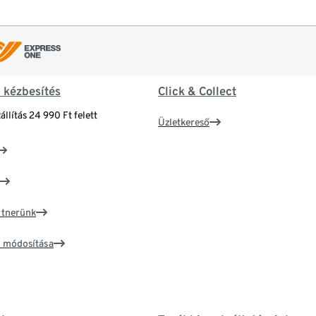
& kézbesítés
Click & Collect
állítás 24 990 Ft felett
Üzletkereső
artnerünk
ím módosítása