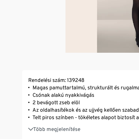
Rendelési szám: 139248
Magas pamuttartalmú, strukturált és rugalm
Csónak alakú nyakkivágás
2 bevágott zseb elöl
Az oldalhasítékok és az ujjvég kellően szaba
Telt piros színben - tökéletes alapot biztosít
Teljes felülete strukturált
Több megjelenítése
Elasztánnal: formatartó, tökéletesen áll, ren