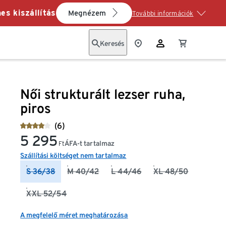
es kiszállítás
Megnézem
További információk
Keresés
Női strukturált lezser ruha,
piros
(6)
5 295
ÁFA-t tartalmaz
Ft
Szállítási költséget nem tartalmaz
S 36/38
M 40/42
L 44/46
XL 48/50
XXL 52/54
A megfelelő méret meghatározása