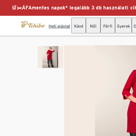
🛒✂️ÁFAmentes napok* legalább 3 db használati cik
Heti ajánlat
Kávé
Női
Férfi
Gyerek
O