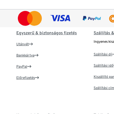
Egyszerű & biztonságos fizetés
Szállítás 
Ingyenes kisz
Utánvét
Szállítási díj
Bankkártya
Szállítási idő
PayPal
Kiszállító p
Előrefizetés
Szállítási c