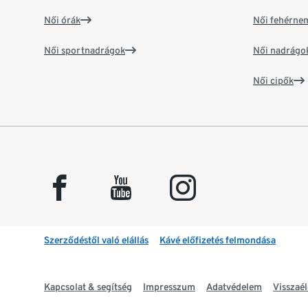
Női órák
Női fehérne
Női sportnadrágok
Női nadrágo
Női cipők
facebook
youtube
instagram
Szerződéstől való elállás
Kávé előfizetés felmondása
Kapcsolat & segítség
Impresszum
Adatvédelem
Visszaél