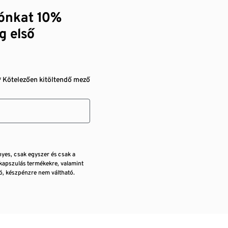
zónkat 10%
g első
* Kötelezően kitöltendő mező
nyes, csak egyszer és csak a
kapszulás termékekre, valamint
, készpénzre nem váltható.