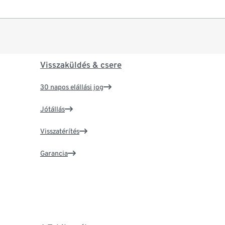
Visszaküldés & csere
30 napos elállási jog
Jótállás
Visszatérítés
Garancia