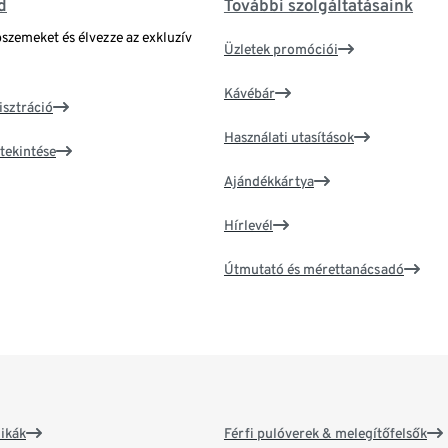
d
További szolgáltatásaink
bszemeket és élvezze az exkluzív
Üzletek promóciói
Kávébár
isztráció
Használati utasítások
tekintése
Ajándékkártya
Hírlevél
Útmutató és mérettanácsadó
ikák
Férfi pulóverek & melegítőfelsők