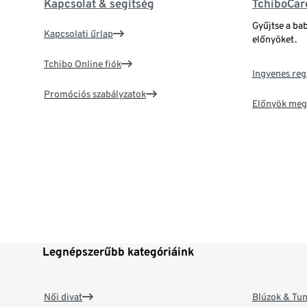
Kapcsolat & segítség
TchiboCar
Gyűjtse a ba
Kapcsolati űrlap
előnyöket.
Tchibo Online fiók
Ingyenes reg
Promóciós szabályzatok
Előnyök meg
Legnépszerűbb kategóriáink
Női divat
Blúzok & Tun