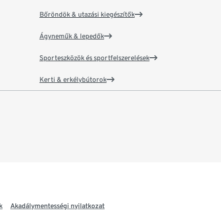
Bőröndök & utazási kiegészítők
Ágyneműk & lepedők
Sporteszközök és sportfelszerelések
Kerti & erkélybútorok
k
Akadálymentességi nyilatkozat