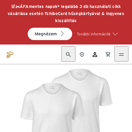
🛒✂️ÁFAmentes napok* legalább 3 db használati cikk
vásárlása esetén TchiboCard hűségkártyával & ingyenes
kiszállítás
Megnézem
További információk