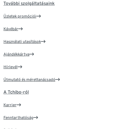
További szolgáltatásaink
Üzletek promóciói
Kávébár
Használati utasítások
Ajándékkártya
Hírlevél
Útmutató és mérettanácsadó
A Tchibo-ról
Karrier
Fenntarthatóság