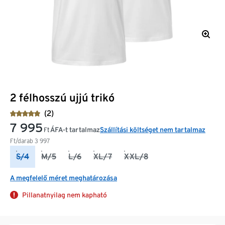
2 félhosszú ujjú trikó
(2)
7 995
ÁFA-t tartalmaz
Szállítási költséget nem tartalmaz
Ft
Ft/darab
3 997
S/4
M/5
L/6
XL/7
XXL/8
A megfelelő méret meghatározása
Pillanatnyilag nem kapható