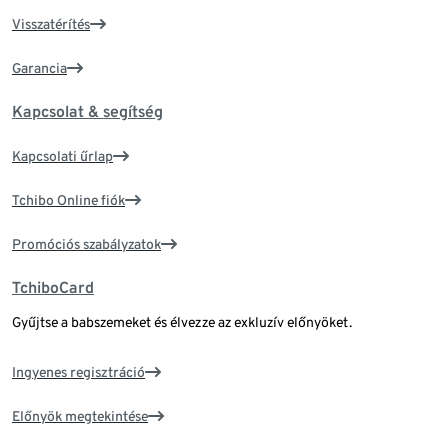
Visszatérítés
Garancia
Kapcsolat & segítség
Kapcsolati űrlap
Tchibo Online fiók
Promóciós szabályzatok
TchiboCard
Gyűjtse a babszemeket és élvezze az exkluzív előnyöket.
Ingyenes regisztráció
Előnyök megtekintése