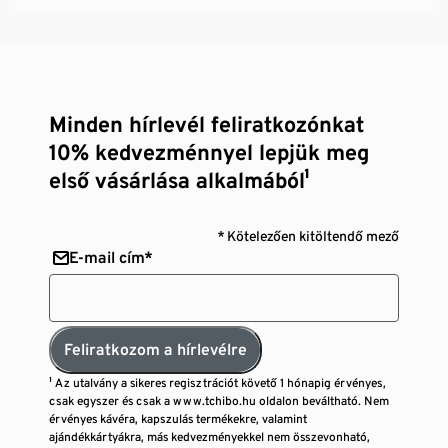
Minden hírlevél feliratkozónkat
10% kedvezménnyel lepjük meg
első vásárlása alkalmából¹
* Kötelezően kitöltendő mező
E-mail cím*
Feliratkozom a hírlevélre
¹ Az utalvány a sikeres regisztrációt követő 1 hónapig érvényes,
csak egyszer és csak a www.tchibo.hu oldalon beváltható. Nem
érvényes kávéra, kapszulás termékekre, valamint
ajándékkártyákra, más kedvezményekkel nem összevonható,