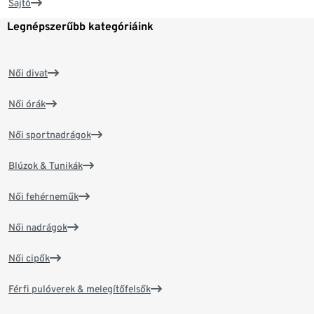
Sajtó
Legnépszerűbb kategóriáink
Női divat
Női órák
Női sportnadrágok
Blúzok & Tunikák
Női fehérneműk
Női nadrágok
Női cipők
Férfi pulóverek & melegítőfelsők