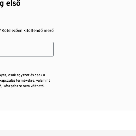
g első
* Kötelezően kitöltendő mező
nyes, csak egyszer és csak a
kapszulás termékekre, valamint
, készpénzre nem váltható.