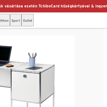
k vásárlása esetén TchiboCard hűségkártyával & ingyen
tthon
Sport
Outlet