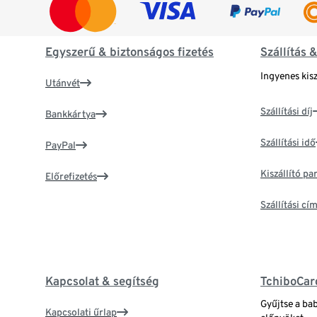
Egyszerű & biztonságos fizetés
Szállítás 
Ingyenes kisz
Utánvét
Szállítási díj
Bankkártya
Szállítási idő
PayPal
Kiszállító p
Előrefizetés
Szállítási c
Kapcsolat & segítség
TchiboCar
Gyűjtse a ba
Kapcsolati űrlap