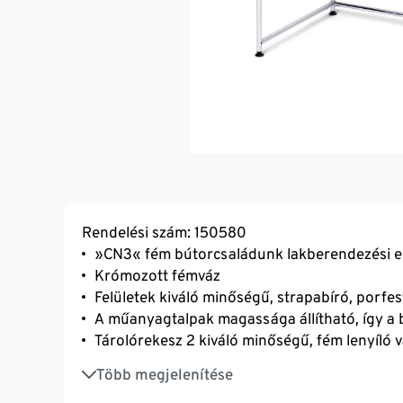
Rendelési szám: 150580
»CN3« fém bútorcsaládunk lakberendezési 
Krómozott fémváz
Felületek kiváló minőségű, strapabíró, porfes
A műanyagtalpak magassága állítható, így a bú
Tárolórekesz 2 kiváló minőségű, fém lenyíló vas
Funkcionális, egyenes vonalú kivitel nyitott é
Több megjelenítése
Szinte minden munkahelyi és otthoni irodába i