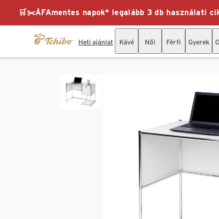
🛒✂️ÁFAmentes napok* legalább 3 db használati cik
Heti ajánlat
Kávé
Női
Férfi
Gyerek
O