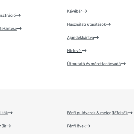
Kávébár
isztráció
Használati utasítások
tekintése
Ajándékkártya
Hírlevél
Útmutató és mérettanácsadó
ikák
Férfi pulóverek & melegítőfelsők
műk
Férfi övek