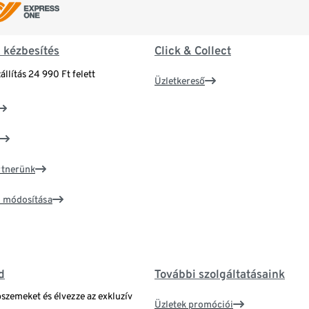
& kézbesítés
Click & Collect
állítás 24 990 Ft felett
Üzletkereső
artnerünk
ím módosítása
d
További szolgáltatásaink
bszemeket és élvezze az exkluzív
Üzletek promóciói