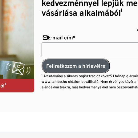
kedvezménnyel lepjük me
vásárlása alkalmából¹
E-mail cím*
Feliratkozom a hírlevélre
¹ Az utalvány a sikeres regisztrációt követő 1 hónapig érvé
www.tchibo.hu oldalon beváltható. Nem érvényes kávéra, 
ól¹
ajándékkártyákra, más kedvezményekkel nem összevonható