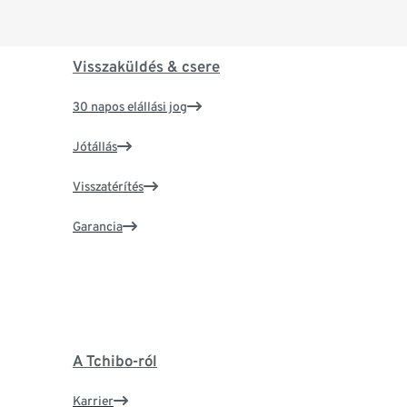
Visszaküldés & csere
30 napos elállási jog
Jótállás
Visszatérítés
Garancia
A Tchibo-ról
Karrier