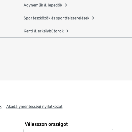
Ágyneműk & lepedők
Sporteszközök és sportfelszerelések
Kerti & erkélybútorok
k
Akadálymentességi nyilatkozat
Válasszon országot