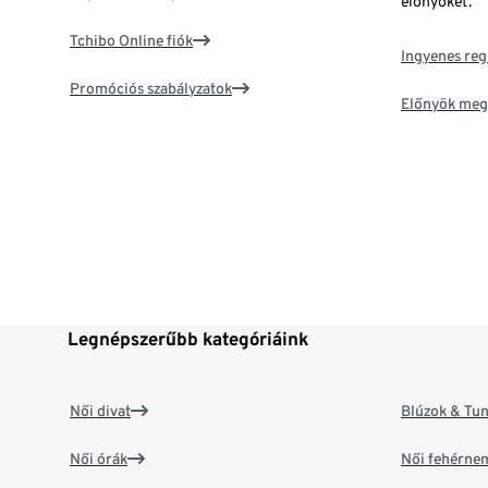
előnyöket.
Tchibo Online fiók
Ingyenes reg
Promóciós szabályzatok
Előnyök meg
Legnépszerűbb kategóriáink
Női divat
Blúzok & Tun
Női órák
Női fehérne