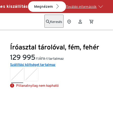
es kiszállítás
Megnézem
További információk
Keresés
Íróasztal tárolóval, fém, fehér
129 995
ÁFA-t tartalmaz
Ft
Szállítási költséget tartalmaz
Pillanatnyilag nem kapható