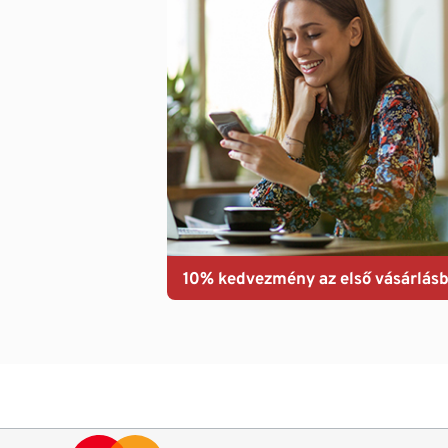
10% kedvezmény az első vásárlásb