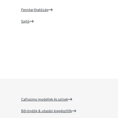
Fenntarthatóság
Sajtó
Cafissimo modellek és színek
Bőröndök & utazási kiegészítők