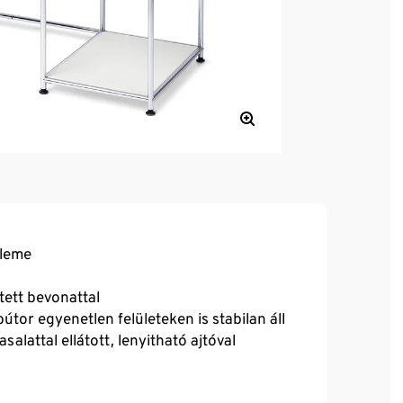
eleme
tett bevonattal
tor egyenetlen felületeken is stabilan áll
alattal ellátott, lenyitható ajtóval
s belátás ellen védelmet nyújtó tárolóhellyel
llik