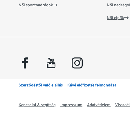
Női sportnadrágok
Női nadrágo
Női cipők
facebook
youtube
instagram
Szerződéstől való elállás
Kávé előfizetés felmondása
Kapcsolat & segítség
Impresszum
Adatvédelem
Visszaél