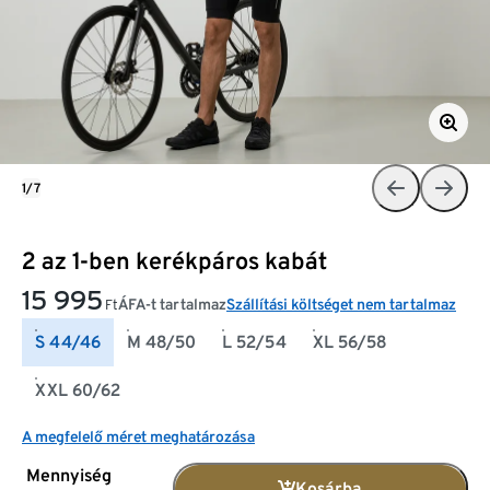
1/7
2 az 1-ben kerékpáros kabát
15 995
ÁFA-t tartalmaz
Szállítási költséget nem tartalmaz
Ft
S 44/46
M 48/50
L 52/54
XL 56/58
XXL 60/62
A megfelelő méret meghatározása
Mennyiség
Kosárba