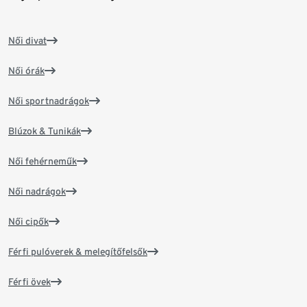
Női divat
Női órák
Női sportnadrágok
Blúzok & Tunikák
Női fehérneműk
Női nadrágok
Női cipők
Férfi pulóverek & melegítőfelsők
Férfi övek