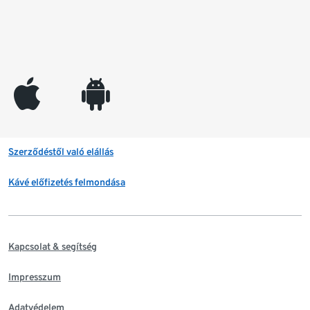
appleinc
android
Szerződéstől való elállás
Kávé előfizetés felmondása
Kapcsolat & segítség
Impresszum
Adatvédelem