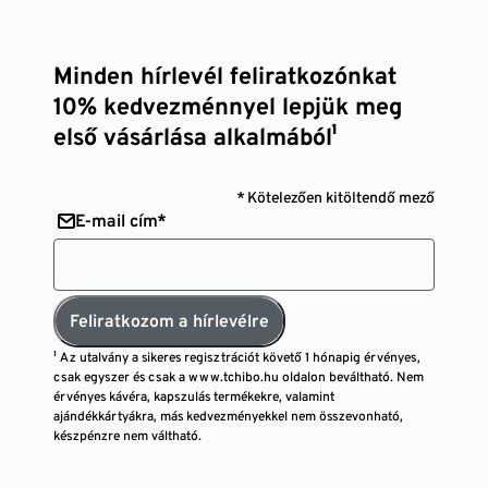
Minden hírlevél feliratkozónkat
10% kedvezménnyel lepjük meg
első vásárlása alkalmából¹
* Kötelezően kitöltendő mező
E-mail cím*
Feliratkozom a hírlevélre
¹ Az utalvány a sikeres regisztrációt követő 1 hónapig érvényes,
csak egyszer és csak a www.tchibo.hu oldalon beváltható. Nem
érvényes kávéra, kapszulás termékekre, valamint
ajándékkártyákra, más kedvezményekkel nem összevonható,
készpénzre nem váltható.