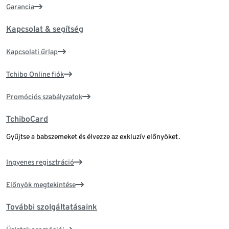
Garancia
Kapcsolat & segítség
Kapcsolati űrlap
Tchibo Online fiók
Promóciós szabályzatok
TchiboCard
Gyűjtse a babszemeket és élvezze az exkluzív előnyöket.
Ingyenes regisztráció
Előnyök megtekintése
További szolgáltatásaink