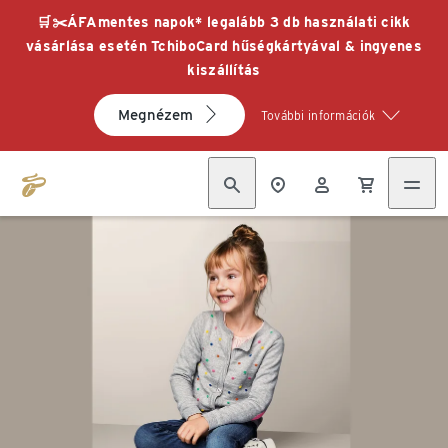
🛒✂️ÁFAmentes napok* legalább 3 db használati cikk
vásárlása esetén TchiboCard hűségkártyával & ingyenes
kiszállítás
Megnézem
További információk