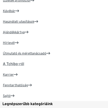
Üzletek promóciói
Kávébár
Használati utasítások
Ajándékkártya
Hírlevél
Útmutató és mérettanácsadó
A Tchibo-ról
Karrier
Fenntarthatóság
Sajtó
Legnépszerűbb kategóriáink