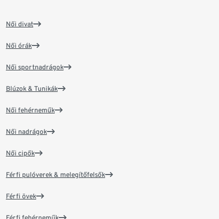
Női divat
Női órák
Női sportnadrágok
Blúzok & Tunikák
Női fehérneműk
Női nadrágok
Női cipők
Férfi pulóverek & melegítőfelsők
Férfi övek
Férfi fehérneműk