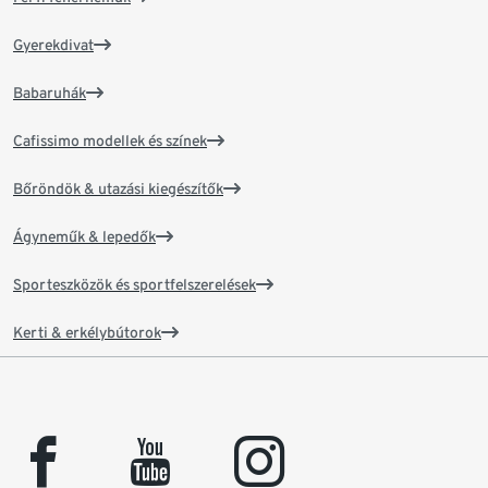
Gyerekdivat
Babaruhák
Cafissimo modellek és színek
Bőröndök & utazási kiegészítők
Ágyneműk & lepedők
Sporteszközök és sportfelszerelések
Kerti & erkélybútorok
facebook
youtube
instagram