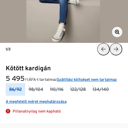
1/2
Kötött kardigán
5 495
ÁFA-t tartalmaz
Szállítási költséget nem tartalmaz
Ft
86/92
98/104
110/116
122/128
134/140
A megfelelő méret meghatározása
Pillanatnyilag nem kapható