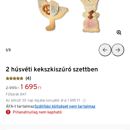
1/3
2 húsvéti kekszkiszúró szettben
(4)
1 695
2 995
Ft
Ft
Ft/darab
847
Az elmúlt 30 nap legalacsonyabb ára:
1 695
Ft
ÁFA-t tartalmaz
Szállítási költséget nem tartalmaz
Pillanatnyilag nem kapható