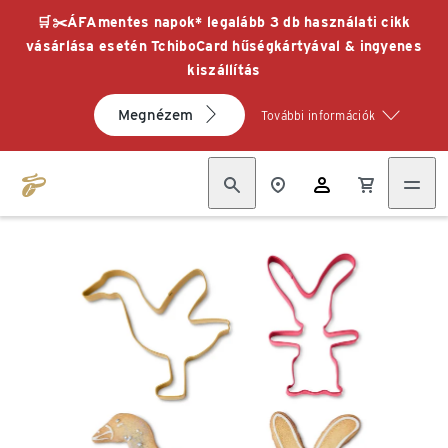
🛒✂️ÁFAmentes napok* legalább 3 db használati cikk
vásárlása esetén TchiboCard hűségkártyával & ingyenes
kiszállítás
Megnézem
További információk