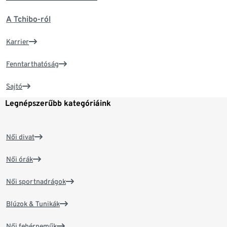
A Tchibo-ról
Karrier
Fenntarthatóság
Sajtó
Legnépszerűbb kategóriáink
Női divat
Női órák
Női sportnadrágok
Blúzok & Tunikák
Női fehérneműk