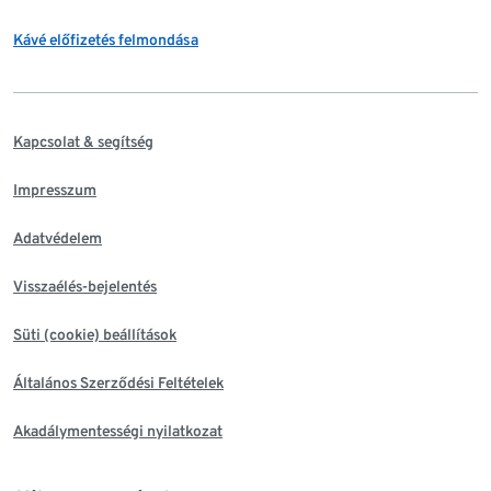
Kávé előfizetés felmondása
Kapcsolat & segítség
Impresszum
Adatvédelem
Visszaélés-bejelentés
Süti (cookie) beállítások
Általános Szerződési Feltételek
Akadálymentességi nyilatkozat