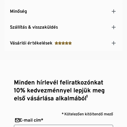
Minőség
Szállítás & visszaküldés
Vásárlói értékelések
Minden hírlevél feliratkozónkat
10% kedvezménnyel lepjük meg
első vásárlása alkalmából¹
* Kötelezően kitöltendő mező
E-mail cím*