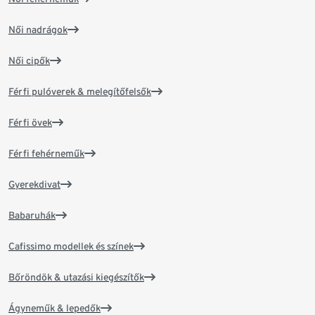
Női nadrágok
Női cipők
Férfi pulóverek & melegítőfelsők
Férfi övek
Férfi fehérneműk
Gyerekdivat
Babaruhák
Cafissimo modellek és színek
Bőröndök & utazási kiegészítők
Ágyneműk & lepedők