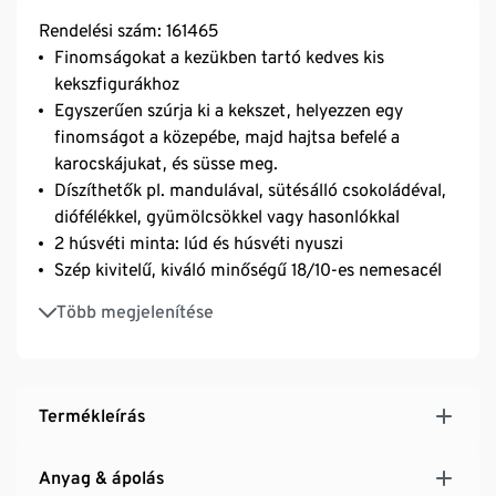
Rendelési szám: 161465
Finomságokat a kezükben tartó kedves kis
kekszfigurákhoz
Egyszerűen szúrja ki a kekszet, helyezzen egy
finomságot a közepébe, majd hajtsa befelé a
karocskájukat, és süsse meg.
Díszíthetők pl. mandulával, sütésálló csokoládéval,
diófélékkel, gyümölcsökkel vagy hasonlókkal
2 húsvéti minta: lúd és húsvéti nyuszi
Szép kivitelű, kiváló minőségű 18/10-es nemesacél
Receptjavaslattal
Több megjelenítése
GREBLON® B1 tapadásmentes bevonattal –
megakadályozza a tészta letapadását, könnyen
tisztítható
Termékleírás
Anyag & ápolás