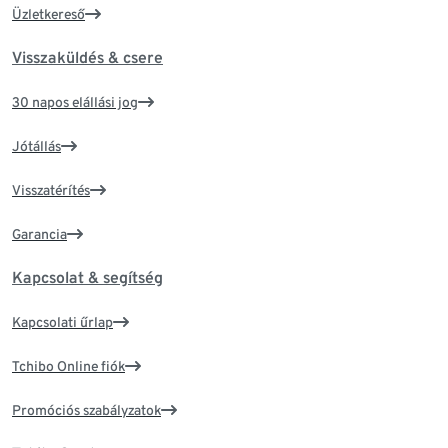
Üzletkereső
Visszaküldés & csere
30 napos elállási jog
Jótállás
Visszatérítés
Garancia
Kapcsolat & segítség
Kapcsolati űrlap
Tchibo Online fiók
Promóciós szabályzatok