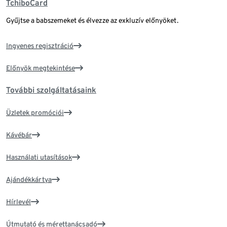
TchiboCard
Gyűjtse a babszemeket és élvezze az exkluzív előnyöket.
Ingyenes regisztráció
Előnyök megtekintése
További szolgáltatásaink
Üzletek promóciói
Kávébár
Használati utasítások
Ajándékkártya
Hírlevél
Útmutató és mérettanácsadó