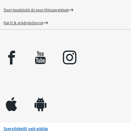
Sporteszközök és sportfelszerelések
Kerti & erkélybútorok
facebook
youtube
instagram
appleinc
android
Szerződéstől való elállás