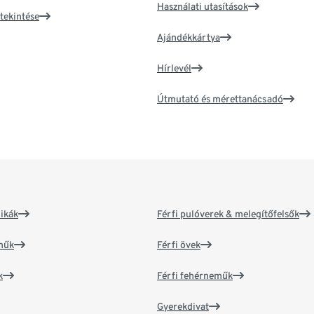
Használati utasítások
tekintése
Ajándékkártya
Hírlevél
Útmutató és mérettanácsadó
ikák
Férfi pulóverek & melegítőfelsők
műk
Férfi övek
k
Férfi fehérneműk
Gyerekdivat