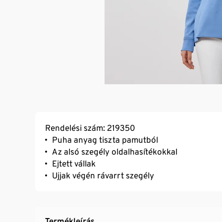
Rendelési szám: 219350
Puha anyag tiszta pamutból
Az alsó szegély oldalhasítékokkal
Ejtett vállak
Ujjak végén rávarrt szegély
Termékleírás