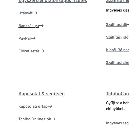
Egyszerű & biztonságos fizetés
Szállítás 
Ingyenes kisz
Utánvét
Szállítási díj
Bankkártya
Szállítási idő
PayPal
Kiszállító p
Előrefizetés
Szállítási c
Kapcsolat & segítség
TchiboCar
Gyűjtse a ba
Kapcsolati űrlap
előnyöket.
Tchibo Online fiók
Ingyenes reg