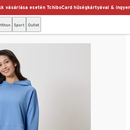
k vásárlása esetén TchiboCard hűségkártyával & ingyen
tthon
Sport
Outlet