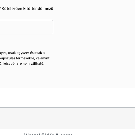
* Kötelezően kitöltendő mező
nyes, csak egyszer és csak a
kapszulás termékekre, valamint
, készpénzre nem váltható.