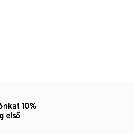
zónkat 10%
g első