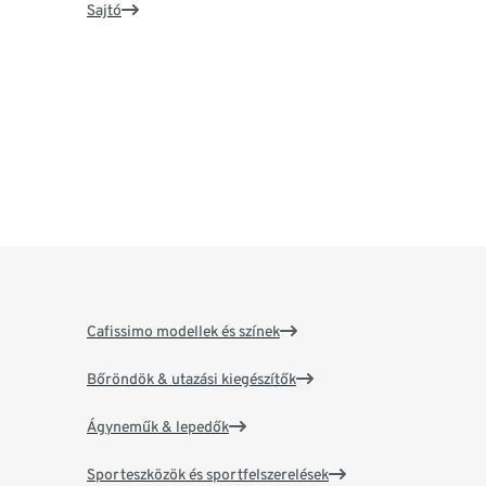
Sajtó
Cafissimo modellek és színek
Bőröndök & utazási kiegészítők
Ágyneműk & lepedők
Sporteszközök és sportfelszerelések