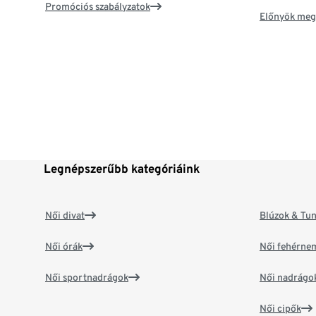
Promóciós szabályzatok
Előnyök meg
Legnépszerűbb kategóriáink
Női divat
Blúzok & Tun
Női órák
Női fehérne
Női sportnadrágok
Női nadrágo
Női cipők