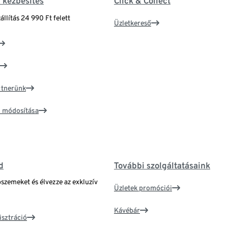
& kézbesítés
Click & Collect
állítás 24 990 Ft felett
Üzletkereső
artnerünk
ím módosítása
d
További szolgáltatásaink
bszemeket és élvezze az exkluzív
Üzletek promóciói
Kávébár
isztráció