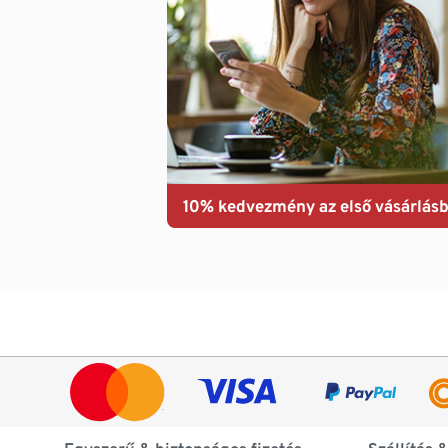
10% kedvezmény az első vásárlásb