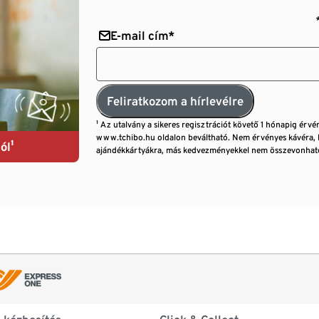
E-mail cím*
Feliratkozom a hírlevélre
¹ Az utalvány a sikeres regisztrációt követő 1 hónapig érvé
www.tchibo.hu oldalon beváltható. Nem érvényes kávéra, 
ól¹
ajándékkártyákra, más kedvezményekkel nem összevonható