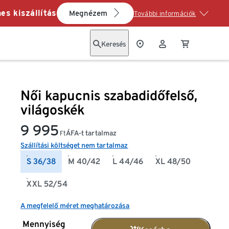
es kiszállítás
Megnézem
További információk
Keresés
Női kapucnis szabadidőfelső,
világoskék
9 995
ÁFA-t tartalmaz
Ft
Szállítási költséget nem tartalmaz
S 36/38
M 40/42
L 44/46
XL 48/50
XXL 52/54
A megfelelő méret meghatározása
Mennyiség