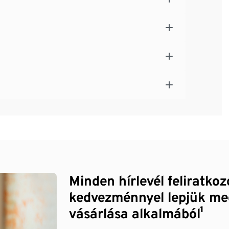
Minden hírlevél feliratko
kedvezménnyel lepjük me
vásárlása alkalmából¹