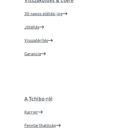
Visszaküldés & csere
30 napos elállási jog
Jótállás
Visszatérítés
Garancia
A Tchibo-ról
Karrier
Fenntarthatóság