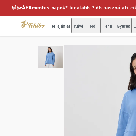
🛒✂️ÁFAmentes napok* legalább 3 db használati cik
Heti ajánlat
Kávé
Női
Férfi
Gyerek
O