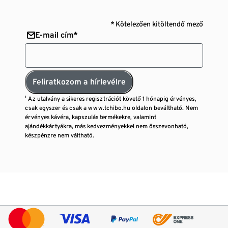
* Kötelezően kitöltendő mező
E-mail cím*
Feliratkozom a hírlevélre
¹ Az utalvány a sikeres regisztrációt követő 1 hónapig érvényes,
csak egyszer és csak a www.tchibo.hu oldalon beváltható. Nem
érvényes kávéra, kapszulás termékekre, valamint
ajándékkártyákra, más kedvezményekkel nem összevonható,
készpénzre nem váltható.