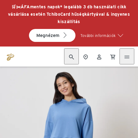
🛒✂️ÁFAmentes napok* legalább 3 db használati cikk
vásárlása esetén TchiboCard hűségkártyával & ingyenes
kiszállítás
Megnézem
További információk