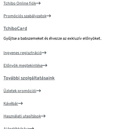
Tchibo Online fiók
Promóciós szabályzatok
TchiboCard
Gyűjtse a babszemeket és élvezze az exkluzív előnyöket.
Ingyenes regisztráció
Előnyök megtekintése
További szolgáltatásaink
Üzletek promóciói
Kávébár
Használati utasítások
Ajándékkártya