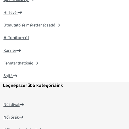
Hírlevél
Útmutató és mérettanácsadó
A Tchibo-ról
Karrier
Fenntarthatóság
Sajtó
Legnépszerűbb kategóriáink
Női divat
Női órák