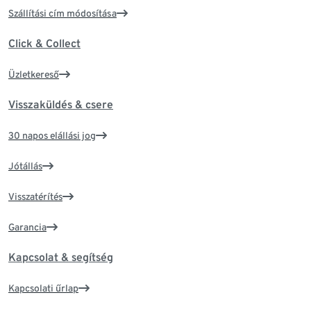
Szállítási cím módosítása
Click & Collect
Üzletkereső
Visszaküldés & csere
30 napos elállási jog
Jótállás
Visszatérítés
Garancia
Kapcsolat & segítség
Kapcsolati űrlap