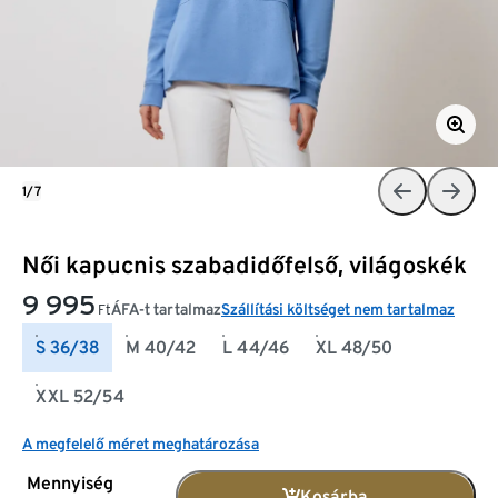
1/7
Női kapucnis szabadidőfelső, világoskék
9 995
ÁFA-t tartalmaz
Szállítási költséget nem tartalmaz
Ft
S 36/38
M 40/42
L 44/46
XL 48/50
XXL 52/54
A megfelelő méret meghatározása
Mennyiség
Kosárba