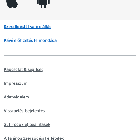
appleinc
android
Szerződéstől való elállás
Kávé előfizetés felmondása
Kapcsolat & segítség
Impresszum
Adatvédelem
Visszaélés-bejelentés
Süti (cookie) beállítások
Általános Szerződési Feltételek