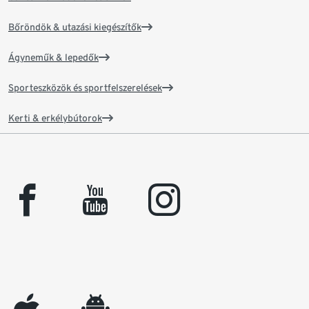
Bőröndök & utazási kiegészítők
Ágyneműk & lepedők
Sporteszközök és sportfelszerelések
Kerti & erkélybútorok
facebook
youtube
instagram