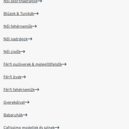
Női sportnadrágok
Blúzok & Tunikák
Női fehérneműk
Női nadrágok
Női cipők
Férfi pulóverek & melegítőfelsők
Férfi övek
Férfi fehérneműk
Gyerekdivat
Babaruhák
Cafissimo modellek és színek