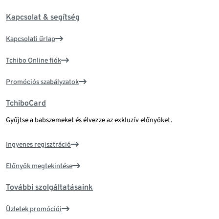
Kapcsolat & segítség
Kapcsolati űrlap
Tchibo Online fiók
Promóciós szabályzatok
TchiboCard
Gyűjtse a babszemeket és élvezze az exkluzív előnyöket.
Ingyenes regisztráció
Előnyök megtekintése
További szolgáltatásaink
Üzletek promóciói