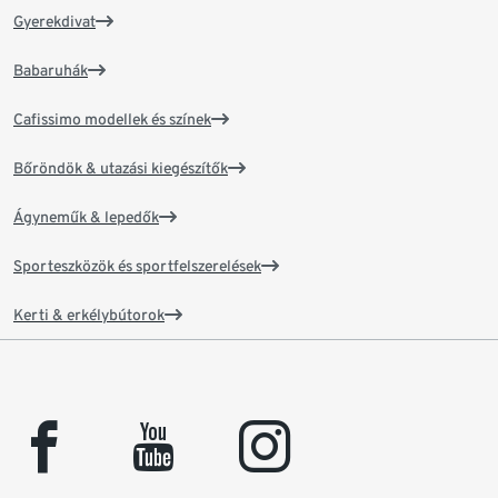
Gyerekdivat
Babaruhák
Cafissimo modellek és színek
Bőröndök & utazási kiegészítők
Ágyneműk & lepedők
Sporteszközök és sportfelszerelések
Kerti & erkélybútorok
facebook
youtube
instagram