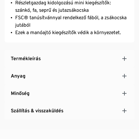
Részletgazdag kidolgozású mini kiegészítők:
szánkó, fa, seprű és jutazsákocska
FSC® tanúsítvánnyal rendelkező fából, a zsákocska
jutából
Ezek a manóajtó kiegészítők védik a környezetet.
Termékleírás
Anyag
Minőség
Szállítás & visszaküldés