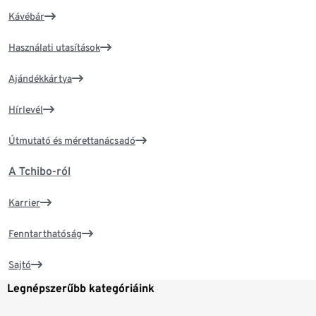
Kávébár
Használati utasítások
Ajándékkártya
Hírlevél
Útmutató és mérettanácsadó
A Tchibo-ról
Karrier
Fenntarthatóság
Sajtó
Legnépszerűbb kategóriáink