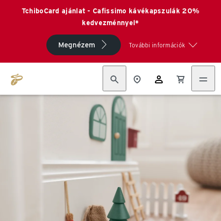
TchiboCard ajánlat - Cafissimo kávékapszulák 20%
kedvezménnyel*
Megnézem
További információk