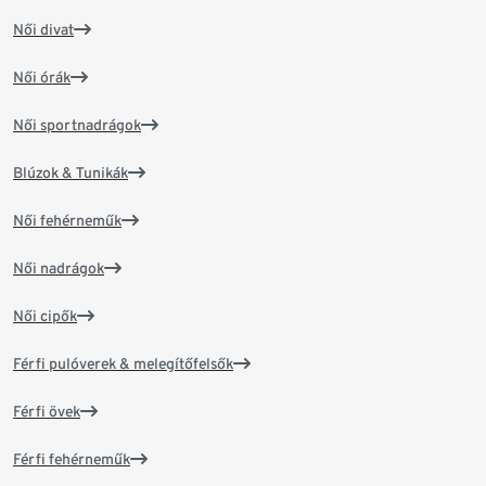
Női divat
Női órák
Női sportnadrágok
Blúzok & Tunikák
Női fehérneműk
Női nadrágok
Női cipők
Férfi pulóverek & melegítőfelsők
Férfi övek
Férfi fehérneműk