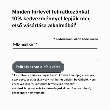
Minden hírlevél feliratkozónkat
10% kedvezménnyel lepjük meg
első vásárlása alkalmából¹
* Kötelezően kitöltendő mező
E-mail cím*
Feliratkozom a hírlevélre
¹ Az utalvány a sikeres regisztrációt követő 1 hónapig érvényes,
csak egyszer és csak a www.tchibo.hu oldalon beváltható. Nem
érvényes kávéra, kapszulás termékekre, valamint
ajándékkártyákra, más kedvezményekkel nem összevonható,
készpénzre nem váltható.