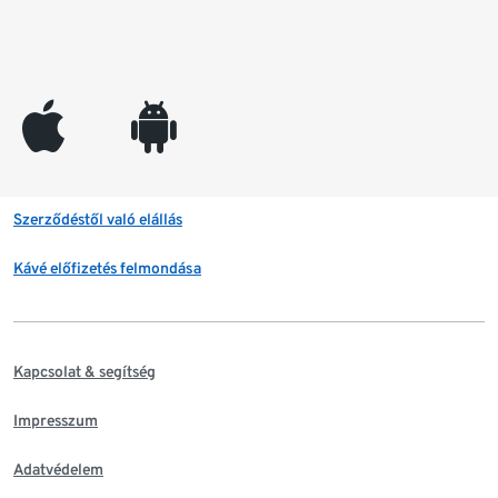
appleinc
android
Szerződéstől való elállás
Kávé előfizetés felmondása
Kapcsolat & segítség
Impresszum
Adatvédelem