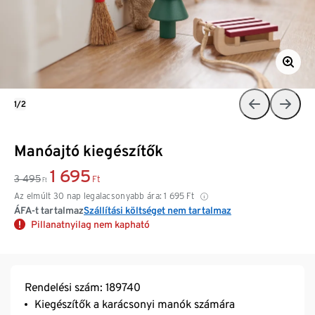
1/2
Manóajtó kiegészítők
1 695
3 495
Ft
Ft
Az elmúlt 30 nap legalacsonyabb ára:
1 695
Ft
ÁFA-t tartalmaz
Szállítási költséget nem tartalmaz
Pillanatnyilag nem kapható
Rendelési szám: 189740
Kiegészítők a karácsonyi manók számára