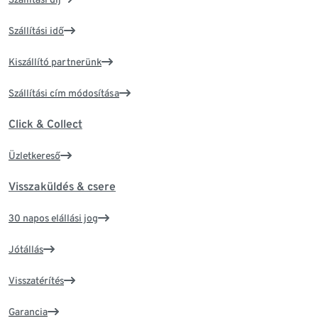
Szállítási idő
Kiszállító partnerünk
Szállítási cím módosítása
Click & Collect
Üzletkereső
Visszaküldés & csere
30 napos elállási jog
Jótállás
Visszatérítés
Garancia