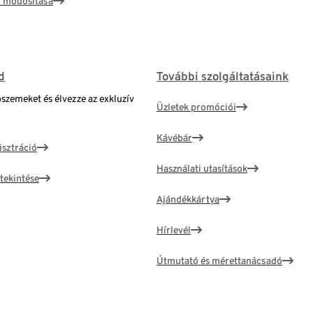
ím módosítása
d
További szolgáltatásaink
bszemeket és élvezze az exkluzív
Üzletek promóciói
Kávébár
isztráció
Használati utasítások
tekintése
Ajándékkártya
Hírlevél
Útmutató és mérettanácsadó