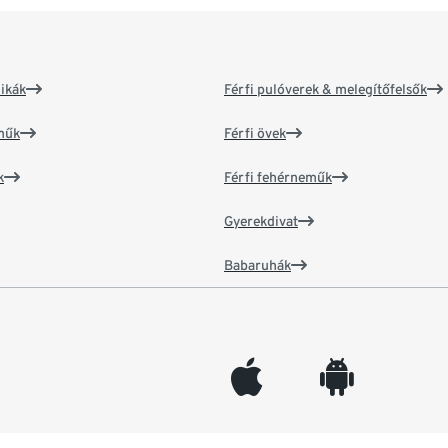
ikák
Férfi pulóverek & melegítőfelsők
műk
Férfi övek
k
Férfi fehérneműk
Gyerekdivat
Babaruhák
appleinc
android