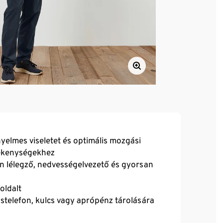
yelmes viseletet és optimális mozgási
evékenységekhez
n lélegző, nedvességelvezető és gyorsan
oldalt
ostelefon, kulcs vagy aprópénz tárolására