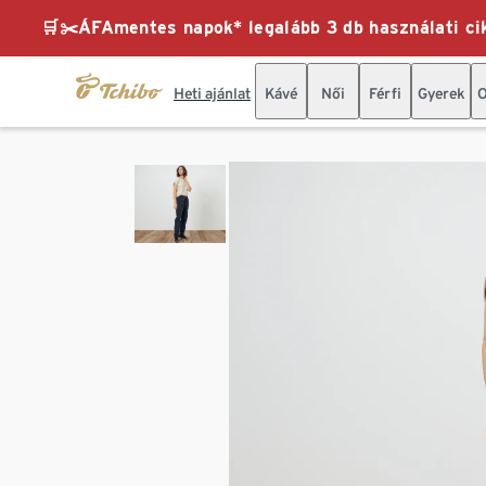
🛒✂️ÁFAmentes napok* legalább 3 db használati cik
Heti ajánlat
Kávé
Női
Férfi
Gyerek
O