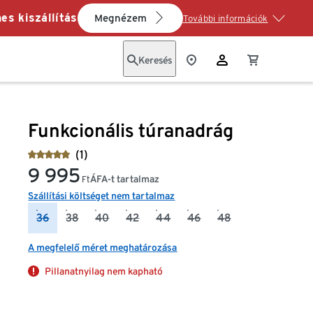
es kiszállítás
Megnézem
További információk
Keresés
Funkcionális túranadrág
(1)
9 995
ÁFA-t tartalmaz
Ft
Szállítási költséget nem tartalmaz
36
38
40
42
44
46
48
A megfelelő méret meghatározása
Pillanatnyilag nem kapható