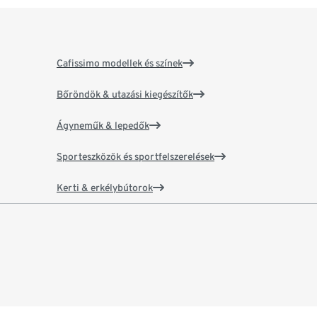
Cafissimo modellek és színek
Bőröndök & utazási kiegészítők
Ágyneműk & lepedők
Sporteszközök és sportfelszerelések
Kerti & erkélybútorok