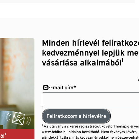
Minden hírlevél feliratko
kedvezménnyel lepjük me
vásárlása alkalmából¹
E-mail cím*
Feliratkozom a hírlevélre
¹ Az utalvány a sikeres regisztrációt követő 1 hónapig érvé
www.tchibo.hu oldalon beváltható. Nem érvényes kávéra, 
ól¹
ajándékkártyákra, más kedvezményekkel nem összevonható