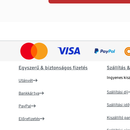
Egyszerű & biztonságos fizetés
Szállítás 
Ingyenes kisz
Utánvét
Szállítási díj
Bankkártya
Szállítási idő
PayPal
Kiszállító p
Előrefizetés