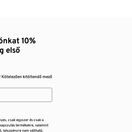
zónkat 10%
g első
* Kötelezően kitöltendő mező
nyes, csak egyszer és csak a
kapszulás termékekre, valamint
, készpénzre nem váltható.