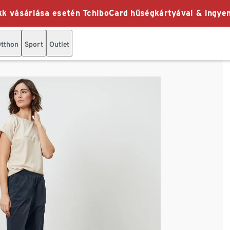
k vásárlása esetén TchiboCard hűségkártyával & ingyen
tthon
Sport
Outlet