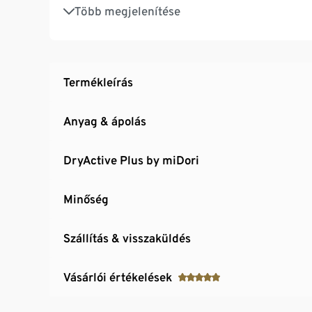
Márkás elasztánnal: formatartó, tökéletesen á
Több megjelenítése
Szűkülő nadrágszárvég
Termékleírás
Anyag & ápolás
DryActive Plus by miDori
Minőség
Szállítás & visszaküldés
Vásárlói értékelések