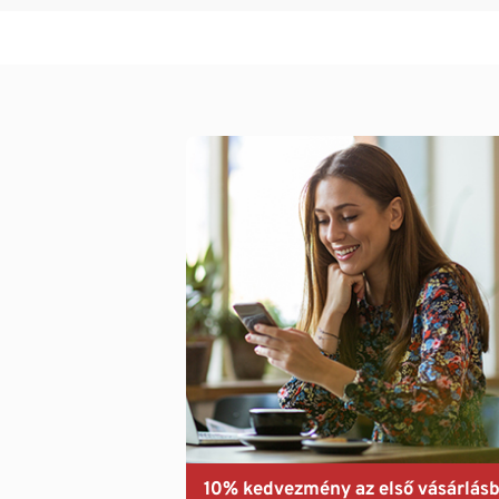
10% kedvezmény az első vásárlásb