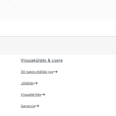
Visszaküldés & csere
30 napos elállási jog
Jótállás
Visszatérítés
Garancia