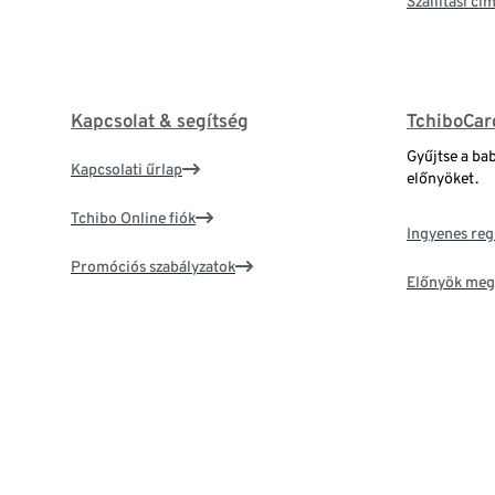
Szállítási c
Kapcsolat & segítség
TchiboCar
Gyűjtse a ba
Kapcsolati űrlap
előnyöket.
Tchibo Online fiók
Ingyenes reg
Promóciós szabályzatok
Előnyök meg