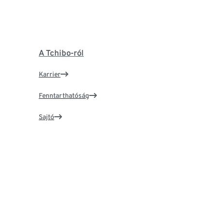
A Tchibo-ról
Karrier
Fenntarthatóság
Sajtó