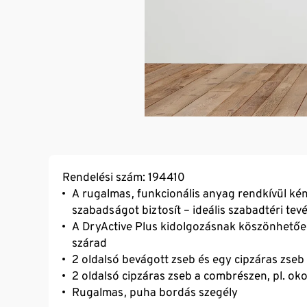
Rendelési szám: 194410
A rugalmas, funkcionális anyag rendkívül kén
szabadságot biztosít – ideális szabadtéri t
A DryActive Plus kidolgozásnak köszönhetőe
szárad
2 oldalsó bevágott zseb és egy cipzáras zseb 
2 oldalsó cipzáras zseb a combrészen, pl. ok
Rugalmas, puha bordás szegély