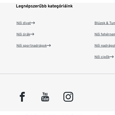
Legnépszerűbb kategóriáink
Női divat
Blúzok & Tun
Női órák
Női fehérne
Női sportnadrágok
Női nadrágo
Női cipők
facebook
youtube
instagram