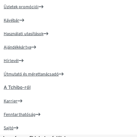
Üzletek promóciói
Kávébár
Használati utasítások
Ajándékkártya
Hírlevél
Útmutató és mérettanácsadó
A Tchibo-ról
Karrier
Fenntarthatóság
Sajtó