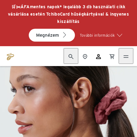
🛒✂️ÁFAmentes napok* legalább 3 db használati cikk
vásárlása esetén TchiboCard hűségkártyával & ingyenes
kiszállítás
Megnézem
További információk