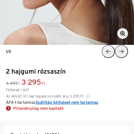
1/2
2 hajgumi rózsaszín
3 295
4 495
Ft
Ft
Ft/darab
1 647
Az elmúlt 30 nap legalacsonyabb ára:
3 295
Ft
ÁFA-t tartalmaz
Szállítási költséget nem tartalmaz
Pillanatnyilag nem kapható