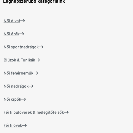
Legnépszerűbb kategóriáink
Női divat
Női órák
Női sportnadrágok
Blúzok & Tunikák
Női fehérneműk
Női nadrágok
Női cipők
Férfi pulóverek & melegítőfelsők
Férfi övek