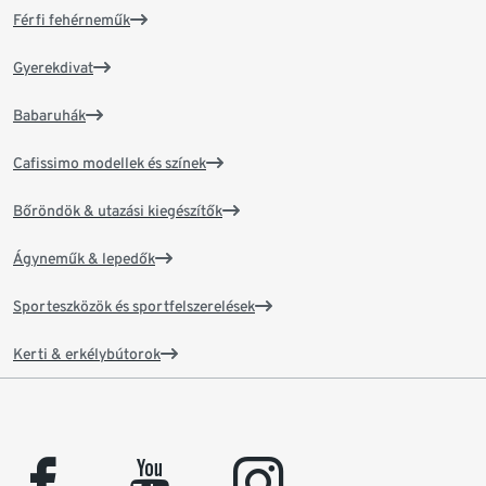
Férfi fehérneműk
Gyerekdivat
Babaruhák
Cafissimo modellek és színek
Bőröndök & utazási kiegészítők
Ágyneműk & lepedők
Sporteszközök és sportfelszerelések
Kerti & erkélybútorok
facebook
youtube
instagram