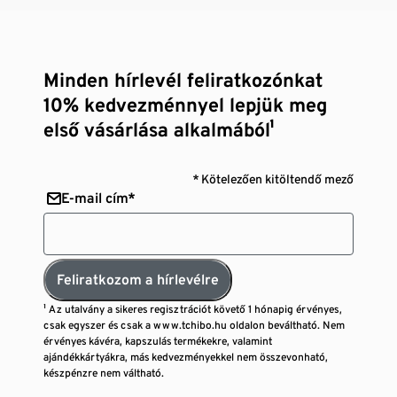
Minden hírlevél feliratkozónkat
10% kedvezménnyel lepjük meg
első vásárlása alkalmából¹
* Kötelezően kitöltendő mező
E-mail cím*
Feliratkozom a hírlevélre
¹ Az utalvány a sikeres regisztrációt követő 1 hónapig érvényes,
csak egyszer és csak a www.tchibo.hu oldalon beváltható. Nem
érvényes kávéra, kapszulás termékekre, valamint
ajándékkártyákra, más kedvezményekkel nem összevonható,
készpénzre nem váltható.