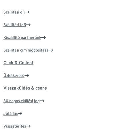
Szállítási díj
Szállítási idő
Kiszállító partnerünk
Szállítási cím módosítása
Click & Collect
Üzletkereső
Visszaküldés & csere
30 napos elállási jog
Jótállás
Visszatérítés