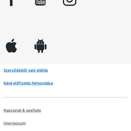
appleinc
android
Szerződéstől való elállás
Kávé előfizetés felmondása
Kapcsolat & segítség
Impresszum