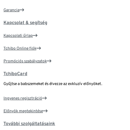
Garancia
Kapcsolat & segítség
Kapcsolati űrlap
Tchibo Online fiók
Promóciós szabályzatok
TchiboCard
Gyűjtse a babszemeket és élvezze az exkluzív előnyöket.
Ingyenes regisztráció
Előnyök megtekintése
További szolgáltatásaink