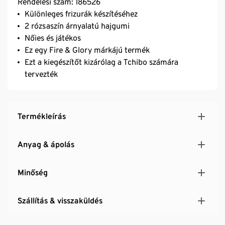
Rendelési szám: 186526
Különleges frizurák készítéséhez
2 rózsaszín árnyalatú hajgumi
Nőies és játékos
Ez egy Fire & Glory márkájú termék
Ezt a kiegészítőt kizárólag a Tchibo számára
tervezték
Termékleírás
Anyag & ápolás
Minőség
Szállítás & visszaküldés