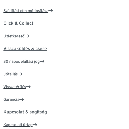
Szállítási cím módosítása
Click & Collect
Üzletkereső
Visszaküldés & csere
30 napos elállási jog
Jótállás
Visszatérítés
Garancia
Kapcsolat & segítség
Kapcsolati űrlap