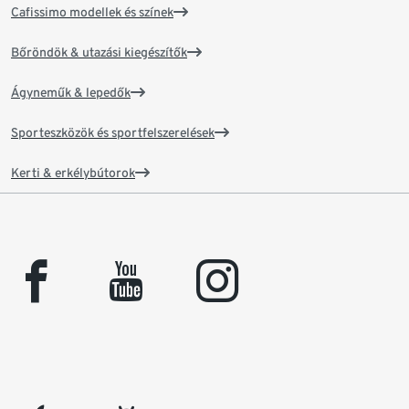
Cafissimo modellek és színek
Bőröndök & utazási kiegészítők
Ágyneműk & lepedők
Sporteszközök és sportfelszerelések
Kerti & erkélybútorok
facebook
youtube
instagram