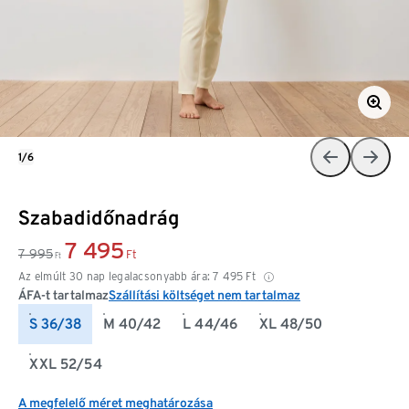
1/6
Szabadidőnadrág
7 495
7 995
Ft
Ft
Az elmúlt 30 nap legalacsonyabb ára:
7 495
Ft
ÁFA-t tartalmaz
Szállítási költséget nem tartalmaz
S 36/38
M 40/42
L 44/46
XL 48/50
XXL 52/54
A megfelelő méret meghatározása