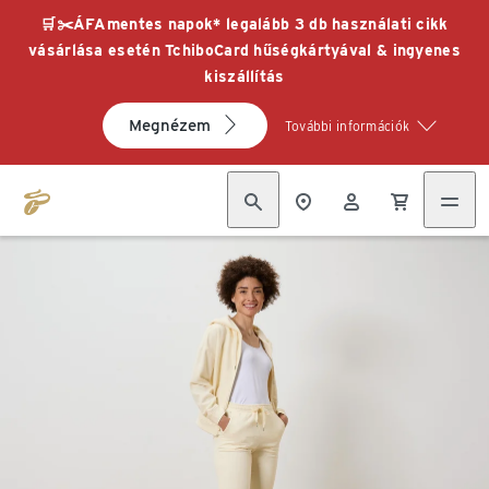
🛒✂️ÁFAmentes napok* legalább 3 db használati cikk
vásárlása esetén TchiboCard hűségkártyával & ingyenes
kiszállítás
Megnézem
További információk