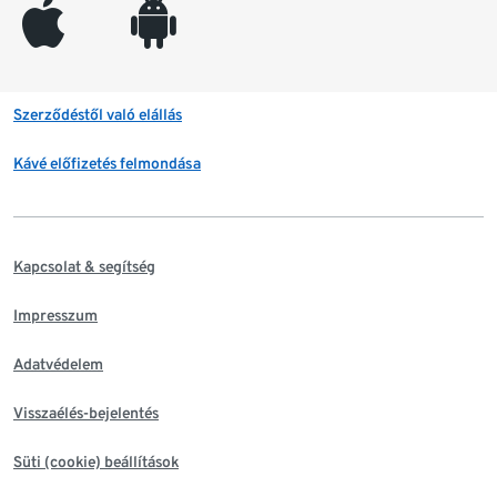
appleinc
android
Szerződéstől való elállás
Kávé előfizetés felmondása
Kapcsolat & segítség
Impresszum
Adatvédelem
Visszaélés-bejelentés
Süti (cookie) beállítások