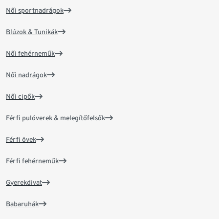
Női sportnadrágok
Blúzok & Tunikák
Női fehérneműk
Női nadrágok
Női cipők
Férfi pulóverek & melegítőfelsők
Férfi övek
Férfi fehérneműk
Gyerekdivat
Babaruhák