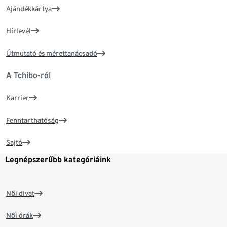
Ajándékkártya
Hírlevél
Útmutató és mérettanácsadó
A Tchibo-ról
Karrier
Fenntarthatóság
Sajtó
Legnépszerűbb kategóriáink
Női divat
Női órák