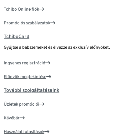
Tchibo Online fiók
Promóciós szabályzatok
TchiboCard
Gyűjtse a babszemeket és élvezze az exkluzív előnyöket.
Ingyenes regisztráció
Előnyök megtekintése
További szolgáltatásaink
Üzletek promóciói
Kávébár
Használati utasítások