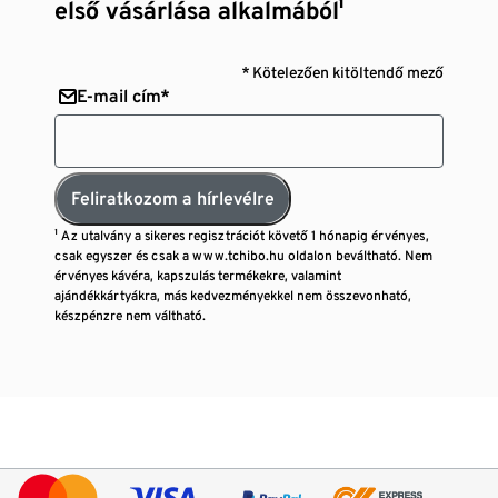
első vásárlása alkalmából¹
* Kötelezően kitöltendő mező
E-mail cím*
Feliratkozom a hírlevélre
¹ Az utalvány a sikeres regisztrációt követő 1 hónapig érvényes,
csak egyszer és csak a www.tchibo.hu oldalon beváltható. Nem
érvényes kávéra, kapszulás termékekre, valamint
ajándékkártyákra, más kedvezményekkel nem összevonható,
készpénzre nem váltható.