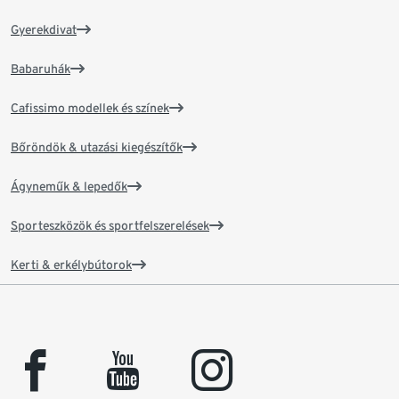
Gyerekdivat
Babaruhák
Cafissimo modellek és színek
Bőröndök & utazási kiegészítők
Ágyneműk & lepedők
Sporteszközök és sportfelszerelések
Kerti & erkélybútorok
facebook
youtube
instagram