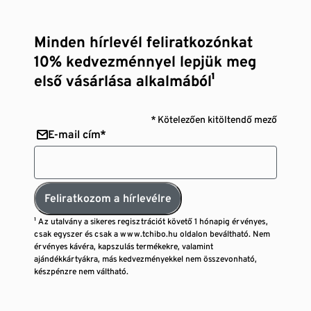
Minden hírlevél feliratkozónkat
10% kedvezménnyel lepjük meg
első vásárlása alkalmából¹
* Kötelezően kitöltendő mező
E-mail cím*
Feliratkozom a hírlevélre
¹ Az utalvány a sikeres regisztrációt követő 1 hónapig érvényes,
csak egyszer és csak a www.tchibo.hu oldalon beváltható. Nem
érvényes kávéra, kapszulás termékekre, valamint
ajándékkártyákra, más kedvezményekkel nem összevonható,
készpénzre nem váltható.