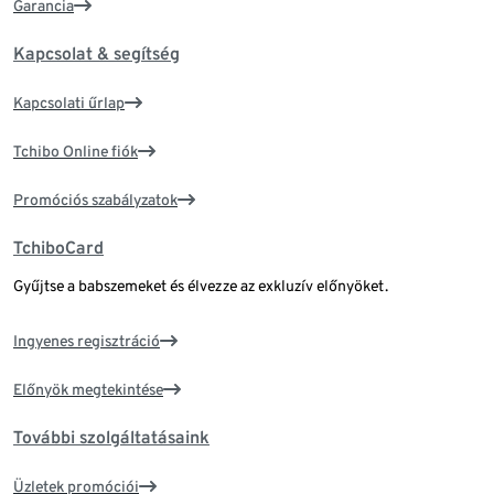
Garancia
Kapcsolat & segítség
Kapcsolati űrlap
Tchibo Online fiók
Promóciós szabályzatok
TchiboCard
Gyűjtse a babszemeket és élvezze az exkluzív előnyöket.
Ingyenes regisztráció
Előnyök megtekintése
További szolgáltatásaink
Üzletek promóciói