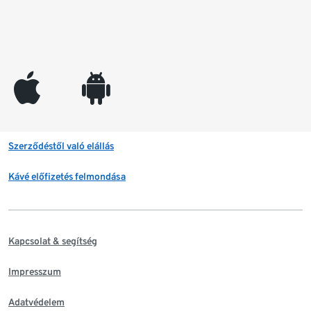
appleinc
android
Szerződéstől való elállás
Kávé előfizetés felmondása
Kapcsolat & segítség
Impresszum
Adatvédelem