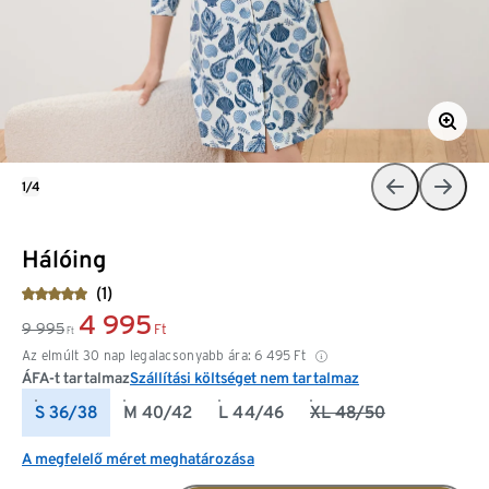
1/4
Hálóing
(1)
4 995
9 995
Ft
Ft
Az elmúlt 30 nap legalacsonyabb ára:
6 495
Ft
ÁFA-t tartalmaz
Szállítási költséget nem tartalmaz
S 36/38
M 40/42
L 44/46
XL 48/50
A megfelelő méret meghatározása