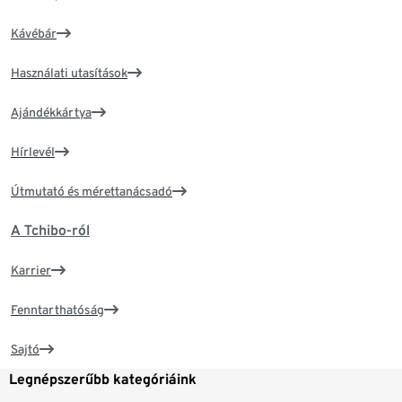
Kávébár
Használati utasítások
Ajándékkártya
Hírlevél
Útmutató és mérettanácsadó
A Tchibo-ról
Karrier
Fenntarthatóság
Sajtó
Legnépszerűbb kategóriáink