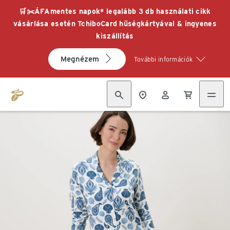
🛒✂️ÁFAmentes napok* legalább 3 db használati cikk
vásárlása esetén TchiboCard hűségkártyával & ingyenes
kiszállítás
Megnézem
További információk