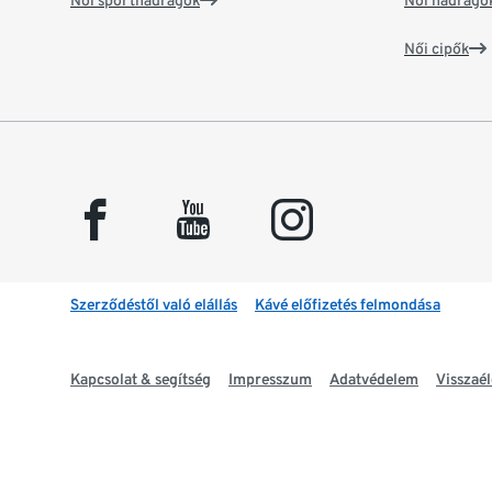
Női sportnadrágok
Női nadrágo
Női cipők
facebook
youtube
instagram
Szerződéstől való elállás
Kávé előfizetés felmondása
Kapcsolat & segítség
Impresszum
Adatvédelem
Visszaél