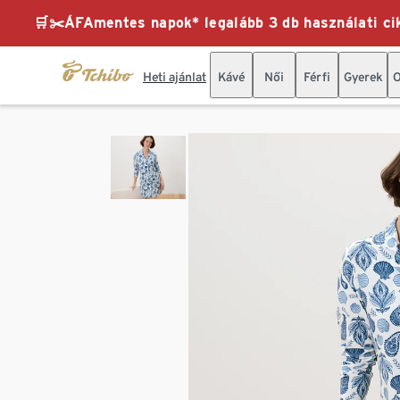
🛒✂️ÁFAmentes napok* legalább 3 db használati cik
Heti ajánlat
Kávé
Női
Férfi
Gyerek
O