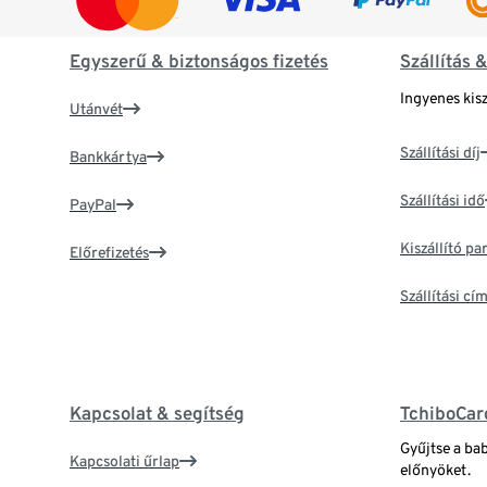
Egyszerű & biztonságos fizetés
Szállítás 
Ingyenes kisz
Utánvét
Szállítási díj
Bankkártya
Szállítási idő
PayPal
Kiszállító p
Előrefizetés
Szállítási c
Kapcsolat & segítség
TchiboCar
Gyűjtse a ba
Kapcsolati űrlap
előnyöket.