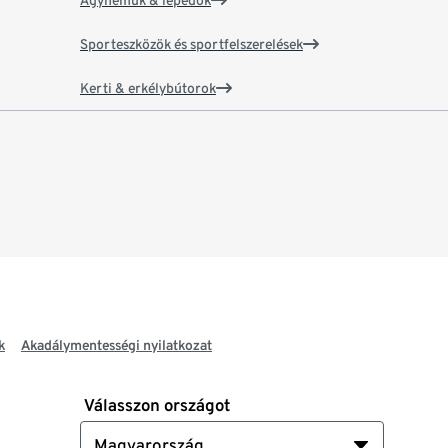
Ágyneműk & lepedők
Sporteszközök és sportfelszerelések
Kerti & erkélybútorok
k
Akadálymentességi nyilatkozat
Válasszon országot
Magyarország