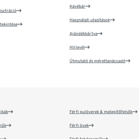
Kávébár
isztráció
Használati utasítások
tekintése
Ajándékkártya
Hírlevél
Útmutató és mérettanácsadó
ikák
Férfi pulóverek & melegítőfelsők
műk
Férfi övek