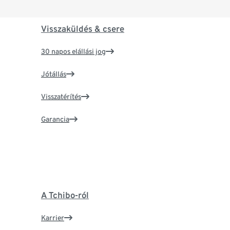
Visszaküldés & csere
30 napos elállási jog
Jótállás
Visszatérítés
Garancia
A Tchibo-ról
Karrier