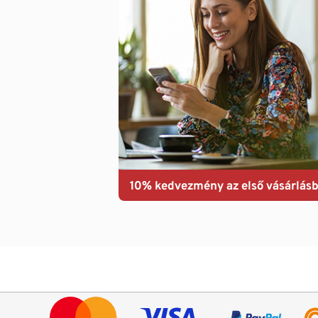
10% kedvezmény az első vásárlásb