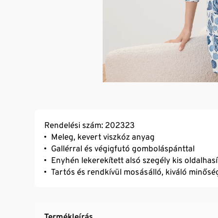
Rendelési szám: 202323
Meleg, kevert viszkóz anyag
Gallérral és végigfutó gomboláspánttal
Enyhén lekerekített alsó szegély kis oldalhas
Tartós és rendkívül mosásálló, kiváló minős
Termékleírás