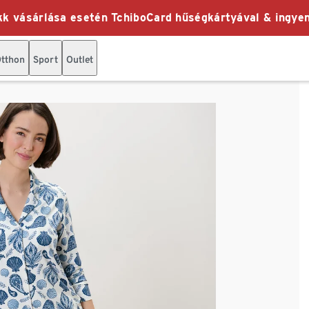
k vásárlása esetén TchiboCard hűségkártyával & ingyen
tthon
Sport
Outlet