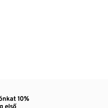
zónkat 10%
g első