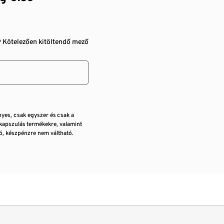
* Kötelezően kitöltendő mező
nyes, csak egyszer és csak a
kapszulás termékekre, valamint
, készpénzre nem váltható.