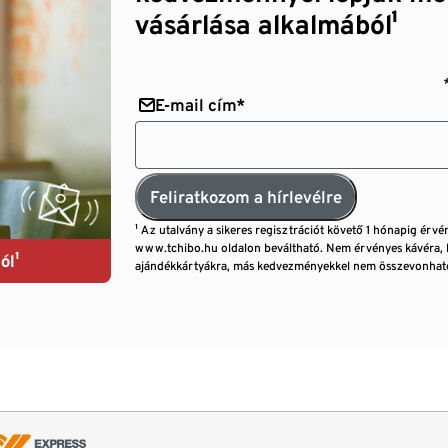
vásárlása alkalmából¹
E-mail cím*
Feliratkozom a hírlevélre
¹ Az utalvány a sikeres regisztrációt követő 1 hónapig érvé
www.tchibo.hu oldalon beváltható. Nem érvényes kávéra, 
ól¹
ajándékkártyákra, más kedvezményekkel nem összevonható