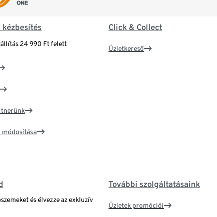
& kézbesítés
Click & Collect
állítás 24 990 Ft felett
Üzletkereső
artnerünk
ím módosítása
d
További szolgáltatásaink
bszemeket és élvezze az exkluzív
Üzletek promóciói