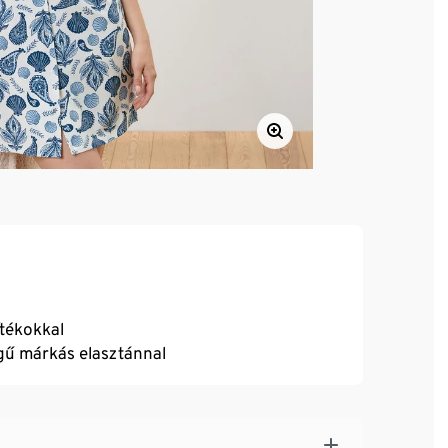
ítékokkal
égű márkás elasztánnal