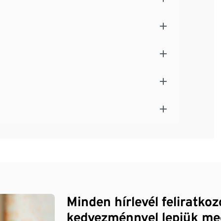
Minden hírlevél feliratko
kedvezménnyel lepjük me