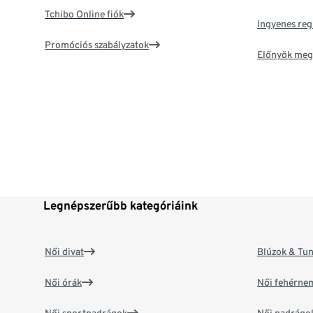
Tchibo Online fiók
Ingyenes reg
Promóciós szabályzatok
Előnyök meg
Legnépszerűbb kategóriáink
Női divat
Blúzok & Tun
Női órák
Női fehérne