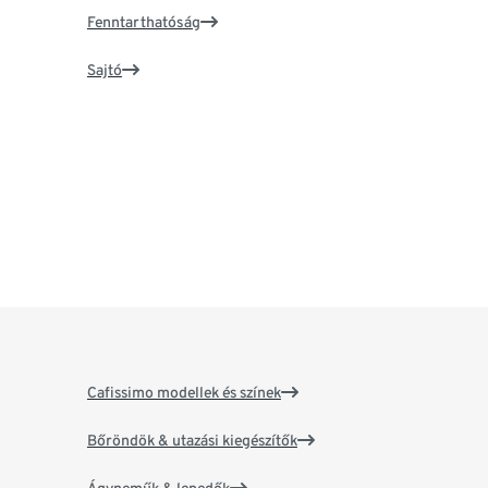
Fenntarthatóság
Sajtó
Cafissimo modellek és színek
Bőröndök & utazási kiegészítők