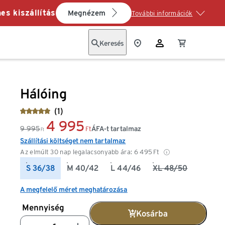
es kiszállítás
Megnézem
További információk
Keresés
Hálóing
(1)
4 995
9 995
ÁFA-t tartalmaz
Ft
Ft
Szállítási költséget nem tartalmaz
Az elmúlt 30 nap legalacsonyabb ára:
6 495
Ft
S 36/38
M 40/42
L 44/46
XL 48/50
A megfelelő méret meghatározása
Mennyiség
Kosárba