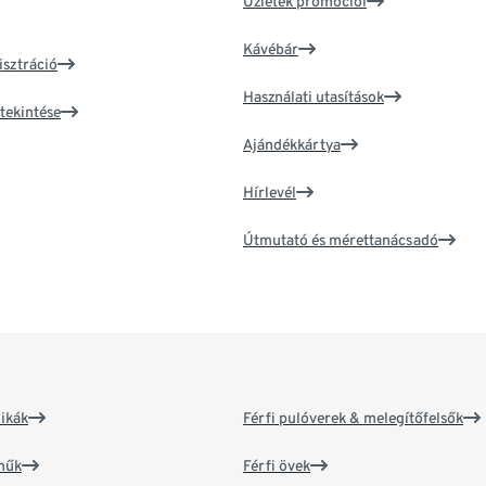
Üzletek promóciói
Kávébár
isztráció
Használati utasítások
tekintése
Ajándékkártya
Hírlevél
Útmutató és mérettanácsadó
ikák
Férfi pulóverek & melegítőfelsők
műk
Férfi övek