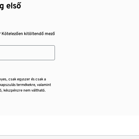
g első
* Kötelezően kitöltendő mező
nyes, csak egyszer és csak a
kapszulás termékekre, valamint
, készpénzre nem váltható.