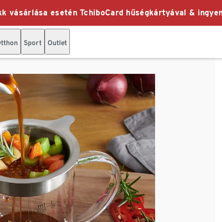
k vásárlása esetén TchiboCard hűségkártyával & ingyen
tthon
Sport
Outlet