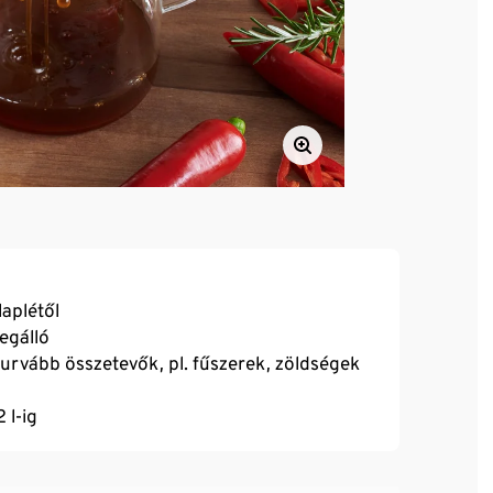
laplétől
egálló
urvább összetevők, pl. fűszerek, zöldségek
 l-ig