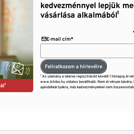
kedvezménnyel lepjük me
vásárlása alkalmából¹
E-mail cím*
Feliratkozom a hírlevélre
¹ Az utalvány a sikeres regisztrációt követő 1 hónapig érvé
www.tchibo.hu oldalon beváltható. Nem érvényes kávéra, 
ól¹
ajándékkártyákra, más kedvezményekkel nem összevonható