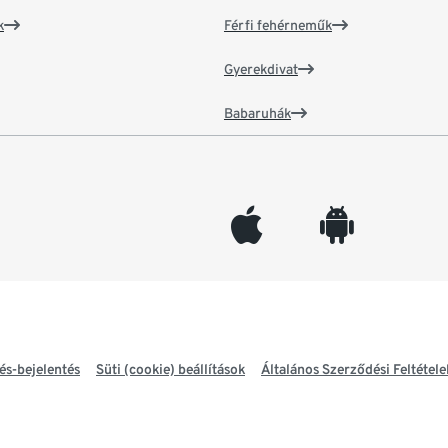
k
Férfi fehérneműk
Gyerekdivat
Babaruhák
appleinc
android
és-bejelentés
Süti (cookie) beállítások
Általános Szerződési Feltétele