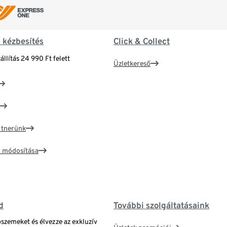
& kézbesítés
Click & Collect
állítás 24 990 Ft felett
Üzletkereső
artnerünk
ím módosítása
d
További szolgáltatásaink
bszemeket és élvezze az exkluzív