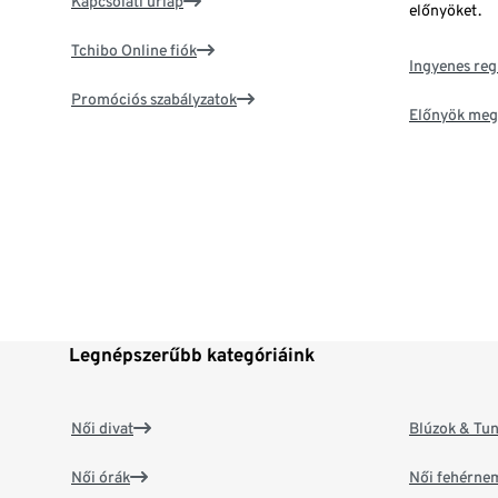
Kapcsolati űrlap
előnyöket.
Tchibo Online fiók
Ingyenes reg
Promóciós szabályzatok
Előnyök meg
Legnépszerűbb kategóriáink
Női divat
Blúzok & Tun
Női órák
Női fehérne