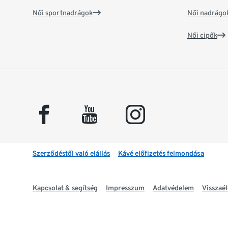
Női sportnadrágok
Női nadrágo
Női cipők
facebook
youtube
instagram
Szerződéstől való elállás
Kávé előfizetés felmondása
Kapcsolat & segítség
Impresszum
Adatvédelem
Visszaél