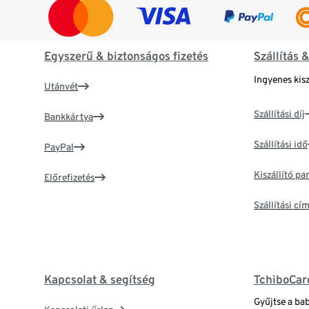
Egyszerű & biztonságos fizetés
Szállítás 
Ingyenes kisz
Utánvét
Szállítási díj
Bankkártya
Szállítási idő
PayPal
Kiszállító p
Előrefizetés
Szállítási c
Kapcsolat & segítség
TchiboCar
Gyűjtse a ba