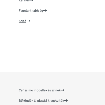
Karrier
Fenntarthatóság
Sajtó
Cafissimo modellek és színek
Bőröndök & utazási kiegészítők