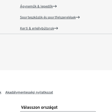
Ágyneműk & lepedők
Sporteszközök és sportfelszerelések
Kerti & erkélybútorok
k
Akadálymentességi nyilatkozat
Válasszon országot