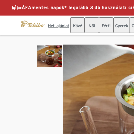
🛒✂️ÁFAmentes napok* legalább 3 db használati cik
Heti ajánlat
Kávé
Női
Férfi
Gyerek
O