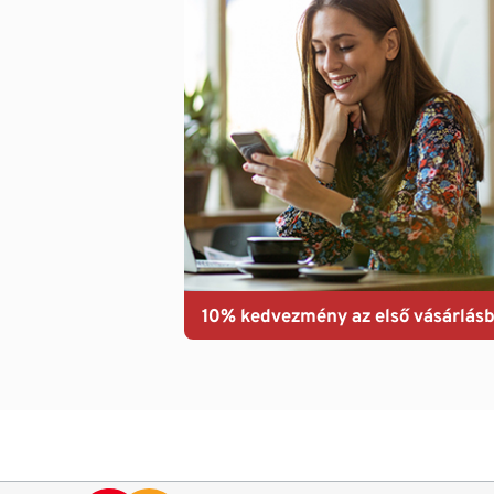
10% kedvezmény az első vásárlásb