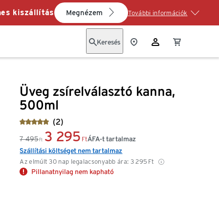
es kiszállítás
Megnézem
További információk
Keresés
Üveg zsírelválasztó kanna,
500ml
(2)
3 295
7 495
ÁFA-t tartalmaz
Ft
Ft
Szállítási költséget nem tartalmaz
Az elmúlt 30 nap legalacsonyabb ára:
3 295
Ft
Pillanatnyilag nem kapható