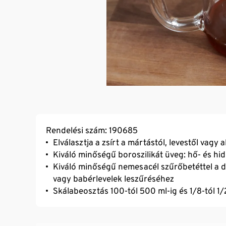
Rendelési szám: 190685
Elválasztja a zsírt a mártástól, levestől vagy a
Kiváló minőségű boroszilikát üveg: hő- és hid
Kiváló minőségű nemesacél szűrőbetéttel a d
vagy babérlevelek leszűréséhez
Skálabeosztás 100-tól 500 ml-ig és 1/8-tól 1/2