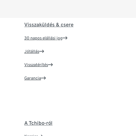
Visszaküldés & csere
30 napos elállási jog
Jótállás
Visszatérítés
Garancia
A Tchibo-ról