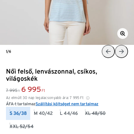
1/6
Női felső, lenvászonnal, csíkos,
világoskék
6 995
7 995
Ft
Ft
Az elmúlt 30 nap legalacsonyabb ára:
7 995
Ft
ÁFA-t tartalmaz
Szállítási költséget nem tartalmaz
S 36/38
M 40/42
L 44/46
XL 48/50
XXL 52/54