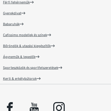
Férfi fehérneműk
Gyerekdivat
Babaruhák
Cafissimo modellek és színek
Bőröndök & utazási kiegészítők
Ágyneműk & lepedők
Sporteszközök és sportfelszerelések
Kerti & erkélybútorok
facebook
youtube
instagram