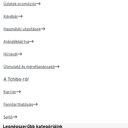
Üzletek promóciói
Kávébár
Használati utasítások
Ajándékkártya
Hírlevél
Útmutató és mérettanácsadó
A Tchibo-ról
Karrier
Fenntarthatóság
Sajtó
Legnépszerűbb kategóriáink