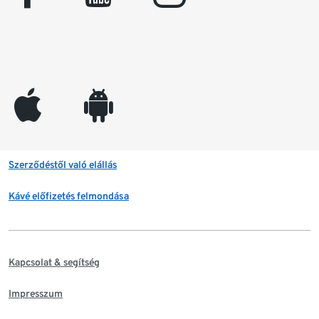
appleinc
android
Szerződéstől való elállás
Kávé előfizetés felmondása
Kapcsolat & segítség
Impresszum