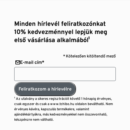
Minden hírlevél feliratkozónkat
10% kedvezménnyel lepjük meg
első vásárlása alkalmából¹
* Kötelezően kitöltendő mező
E-mail cím*
Feliratkozom a hírlevélre
¹ Az utalvány a sikeres regisztrációt követő 1 hónapig érvényes,
csak egyszer és csak a www.tchibo.hu oldalon beváltható. Nem
érvényes kávéra, kapszulás termékekre, valamint
ajándékkártyákra, más kedvezményekkel nem összevonható,
készpénzre nem váltható.