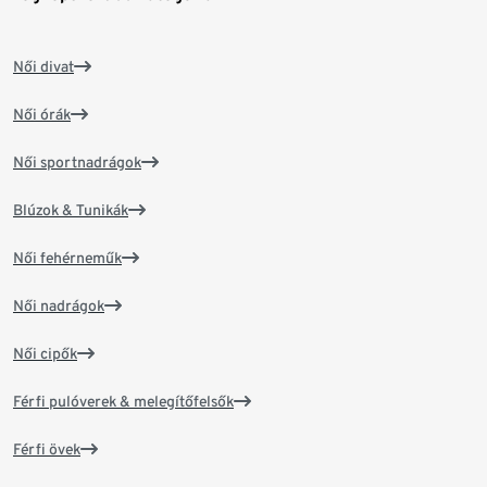
Női divat
Női órák
Női sportnadrágok
Blúzok & Tunikák
Női fehérneműk
Női nadrágok
Női cipők
Férfi pulóverek & melegítőfelsők
Férfi övek