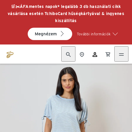
🛒✂️ÁFAmentes napok* legalább 3 db használati cikk
vásárlása esetén TchiboCard hűségkártyával & ingyenes
kiszállítás
Megnézem
További információk