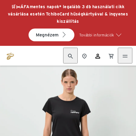
🛒✂️ÁFAmentes napok* legalább 3 db használati cikk
vásárlása esetén TchiboCard hűségkártyával & ingyenes
kiszállítás
Megnézem
További információk