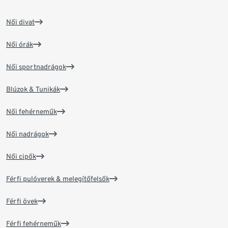
Női divat
Női órák
Női sportnadrágok
Blúzok & Tunikák
Női fehérneműk
Női nadrágok
Női cipők
Férfi pulóverek & melegítőfelsők
Férfi övek
Férfi fehérneműk