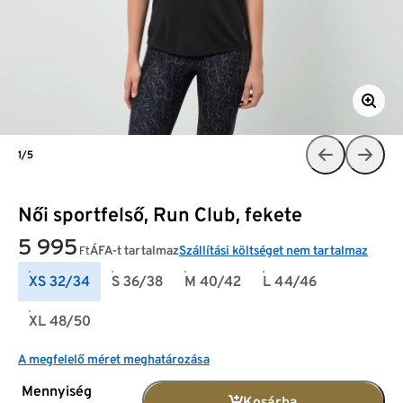
1/5
Női sportfelső, Run Club, fekete
5 995
ÁFA-t tartalmaz
Szállítási költséget nem tartalmaz
Ft
XS 32/34
S 36/38
M 40/42
L 44/46
XL 48/50
A megfelelő méret meghatározása
Mennyiség
Kosárba