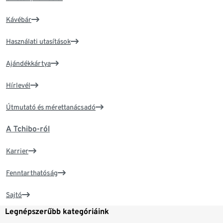
Kávébár
Használati utasítások
Ajándékkártya
Hírlevél
Útmutató és mérettanácsadó
A Tchibo-ról
Karrier
Fenntarthatóság
Sajtó
Legnépszerűbb kategóriáink