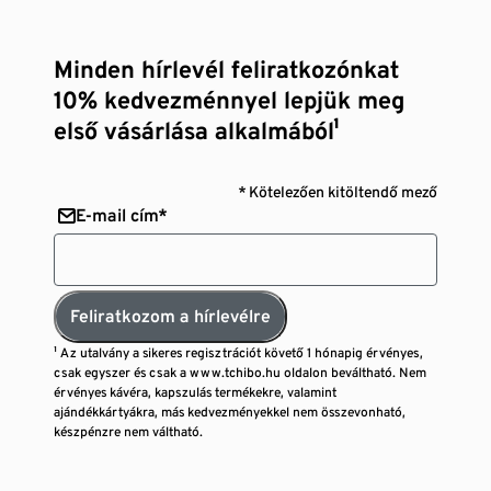
Minden hírlevél feliratkozónkat
10% kedvezménnyel lepjük meg
első vásárlása alkalmából¹
* Kötelezően kitöltendő mező
E-mail cím*
Feliratkozom a hírlevélre
¹ Az utalvány a sikeres regisztrációt követő 1 hónapig érvényes,
csak egyszer és csak a www.tchibo.hu oldalon beváltható. Nem
érvényes kávéra, kapszulás termékekre, valamint
ajándékkártyákra, más kedvezményekkel nem összevonható,
készpénzre nem váltható.