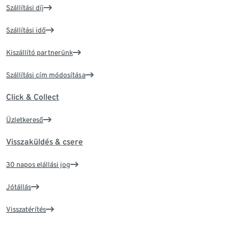
Szállítási díj
Szállítási idő
Kiszállító partnerünk
Szállítási cím módosítása
Click & Collect
Üzletkereső
Visszaküldés & csere
30 napos elállási jog
Jótállás
Visszatérítés