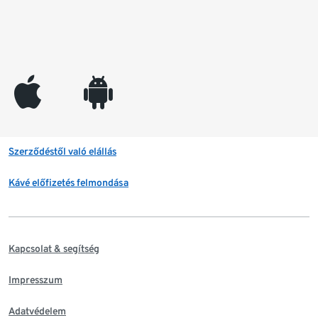
appleinc
android
Szerződéstől való elállás
Kávé előfizetés felmondása
Kapcsolat & segítség
Impresszum
Adatvédelem