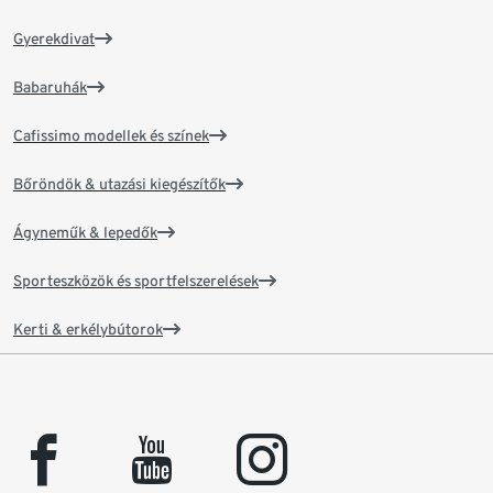
Gyerekdivat
Babaruhák
Cafissimo modellek és színek
Bőröndök & utazási kiegészítők
Ágyneműk & lepedők
Sporteszközök és sportfelszerelések
Kerti & erkélybútorok
facebook
youtube
instagram