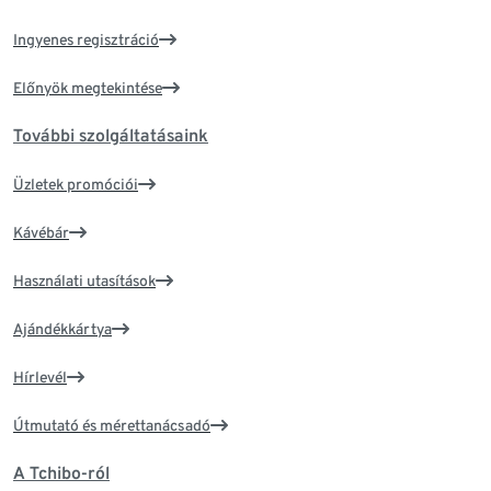
Ingyenes regisztráció
Előnyök megtekintése
További szolgáltatásaink
Üzletek promóciói
Kávébár
Használati utasítások
Ajándékkártya
Hírlevél
Útmutató és mérettanácsadó
A Tchibo-ról