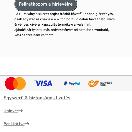
Feliratkozom a hírlevélre
¹ Az utalvány a sikeres regisztrációt követő 1 hónapig érvényes,
csak egyszer és csak a www.tchibo.hu oldalon beváltható. Nem
érvényes kávéra, kapszulás termékekre, valamint
ajándékkártyákra, más kedvezményekkel nem összevonható,
készpénzre nem váltható.
Egyszerű & biztonságos fizetés
Utánvét
Bankkártya