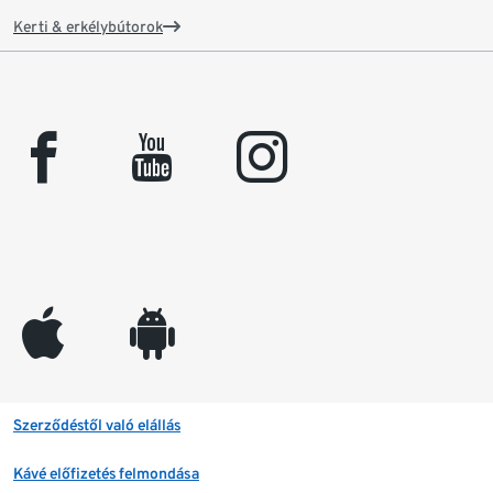
Kerti & erkélybútorok
facebook
youtube
instagram
appleinc
android
Szerződéstől való elállás
Kávé előfizetés felmondása