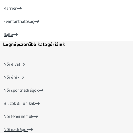
Karrier
Fenntarthatóság
Sajtó
Legnépszerűbb kategóriáink
Női divat
Női órák
Női sportnadrágok
Blúzok & Tunikák
Női fehérneműk
Női nadrágok