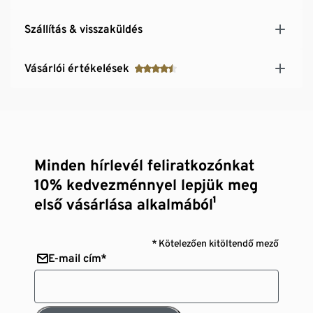
Szállítás & visszaküldés
Vásárlói értékelések
Minden hírlevél feliratkozónkat
10% kedvezménnyel lepjük meg
első vásárlása alkalmából¹
* Kötelezően kitöltendő mező
E-mail cím*