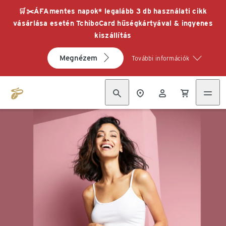
🛒✂️ÁFAmentes napok* legalább 3 db használati cikk
vásárlása esetén TchiboCard hűségkártyával & ingyenes
kiszállítás
Megnézem
További információk