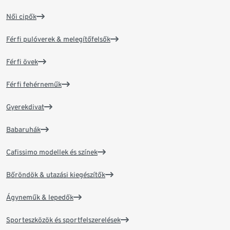
Női cipők
Férfi pulóverek & melegítőfelsők
Férfi övek
Férfi fehérneműk
Gyerekdivat
Babaruhák
Cafissimo modellek és színek
Bőröndök & utazási kiegészítők
Ágyneműk & lepedők
Sporteszközök és sportfelszerelések