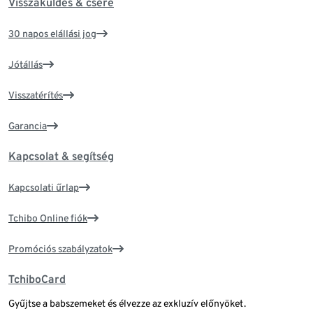
Visszaküldés & csere
30 napos elállási jog
Jótállás
Visszatérítés
Garancia
Kapcsolat & segítség
Kapcsolati űrlap
Tchibo Online fiók
Promóciós szabályzatok
TchiboCard
Gyűjtse a babszemeket és élvezze az exkluzív előnyöket.