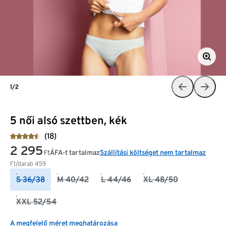
1/2
5 női alsó szettben, kék
(18)
2 295
ÁFA-t tartalmaz
Szállítási költséget nem tartalmaz
Ft
Ft/darab
459
S 36/38
M 40/42
L 44/46
XL 48/50
XXL 52/54
A megfelelő méret meghatározása