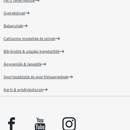
Férfi fehérneműk
Gyerekdivat
Babaruhák
Cafissimo modellek és színek
Bőröndök & utazási kiegészítők
Ágyneműk & lepedők
Sporteszközök és sportfelszerelések
Kerti & erkélybútorok
facebook
youtube
instagram