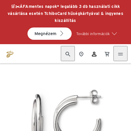
🛒✂️ÁFAmentes napok* legalább 3 db használati cikk
vásárlása esetén TchiboCard hűségkártyával & ingyenes
kiszállítás
Megnézem
További információk