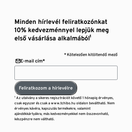
Minden hírlevél feliratkozónkat
10% kedvezménnyel lepjük meg
első vásárlása alkalmából¹
* Kötelezően kitöltendő mező
E-mail cím*
Feliratkozom a hírlevélre
¹ Az utalvány a sikeres regisztrációt követő 1 hónapig érvényes,
csak egyszer és csak a www.tchibo.hu oldalon beváltható. Nem
érvényes kávéra, kapszulás termékekre, valamint
ajándékkártyákra, más kedvezményekkel nem összevonható,
készpénzre nem váltható.