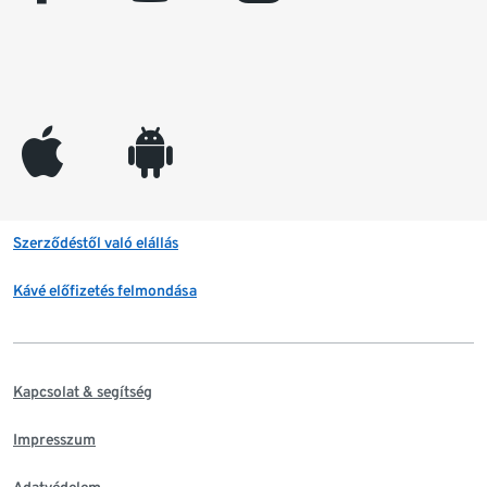
appleinc
android
Szerződéstől való elállás
Kávé előfizetés felmondása
Kapcsolat & segítség
Impresszum
Adatvédelem