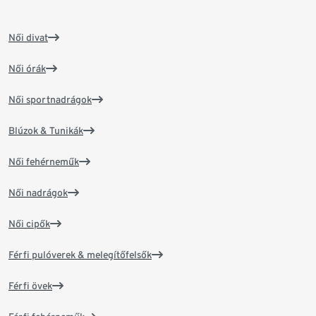
Női divat
Női órák
Női sportnadrágok
Blúzok & Tunikák
Női fehérneműk
Női nadrágok
Női cipők
Férfi pulóverek & melegítőfelsők
Férfi övek