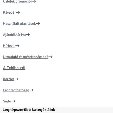
Üzletek promóciói
Kávébár
Használati utasítások
Ajándékkártya
Hírlevél
Útmutató és mérettanácsadó
A Tchibo-ról
Karrier
Fenntarthatóság
Sajtó
Legnépszerűbb kategóriáink