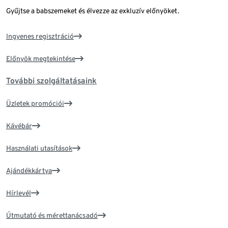
Gyűjtse a babszemeket és élvezze az exkluzív előnyöket.
Ingyenes regisztráció
Előnyök megtekintése
További szolgáltatásaink
Üzletek promóciói
Kávébár
Használati utasítások
Ajándékkártya
Hírlevél
Útmutató és mérettanácsadó