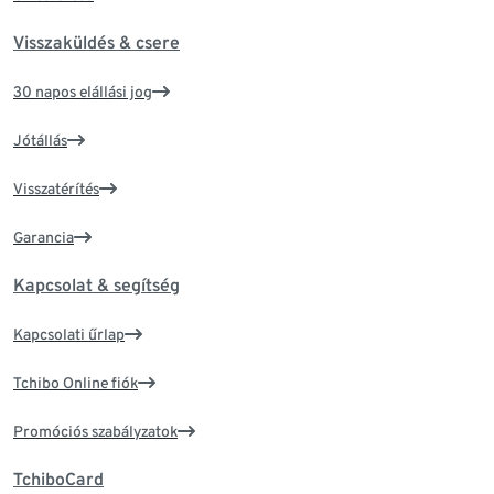
Visszaküldés & csere
30 napos elállási jog
Jótállás
Visszatérítés
Garancia
Kapcsolat & segítség
Kapcsolati űrlap
Tchibo Online fiók
Promóciós szabályzatok
TchiboCard