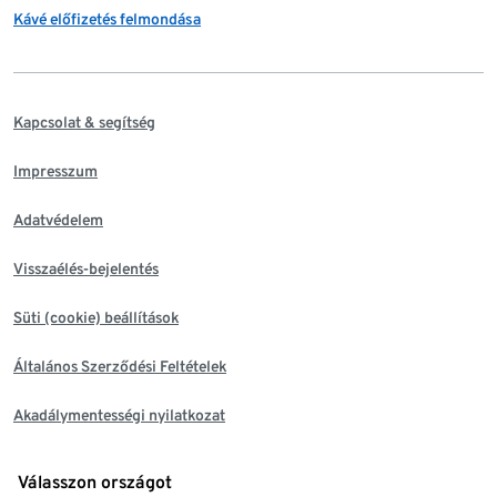
Kávé előfizetés felmondása
Kapcsolat & segítség
Impresszum
Adatvédelem
Visszaélés-bejelentés
Süti (cookie) beállítások
Általános Szerződési Feltételek
Akadálymentességi nyilatkozat
Válasszon országot