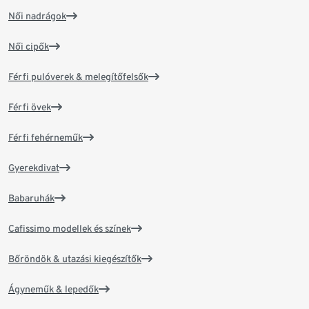
Női nadrágok
Női cipők
Férfi pulóverek & melegítőfelsők
Férfi övek
Férfi fehérneműk
Gyerekdivat
Babaruhák
Cafissimo modellek és színek
Bőröndök & utazási kiegészítők
Ágyneműk & lepedők