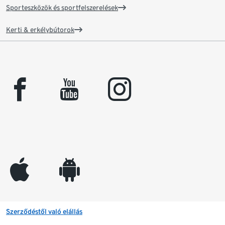
Sporteszközök és sportfelszerelések
Kerti & erkélybútorok
facebook
youtube
instagram
appleinc
android
Szerződéstől való elállás