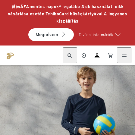
🛒✂️ÁFAmentes napok* legalább 3 db használati cikk
vásárlása esetén TchiboCard hűségkártyával & ingyenes
kiszállítás
Megnézem
További információk