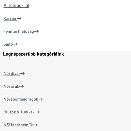
A Tchibo-ról
Karrier
Fenntarthatóság
Sajtó
Legnépszerűbb kategóriáink
Női divat
Női órák
Női sportnadrágok
Blúzok & Tunikák
Női fehérneműk