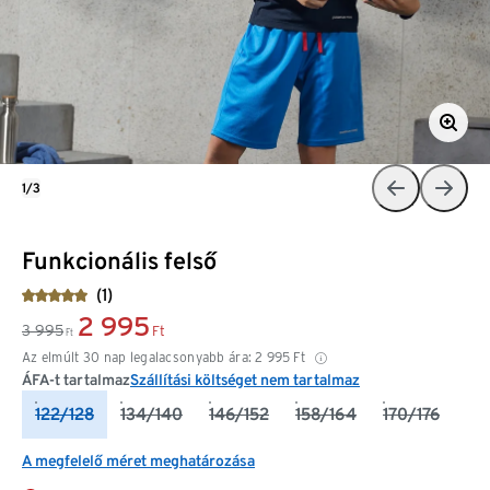
1/3
Funkcionális felső
(1)
2 995
3 995
Ft
Ft
Az elmúlt 30 nap legalacsonyabb ára:
2 995
Ft
ÁFA-t tartalmaz
Szállítási költséget nem tartalmaz
122/128
134/140
146/152
158/164
170/176
A megfelelő méret meghatározása