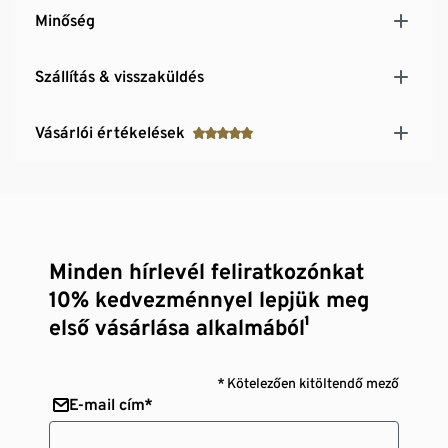
Minőség
Szállítás & visszaküldés
Vásárlói értékelések
Minden hírlevél feliratkozónkat
10% kedvezménnyel lepjük meg
első vásárlása alkalmából¹
* Kötelezően kitöltendő mező
E-mail cím*