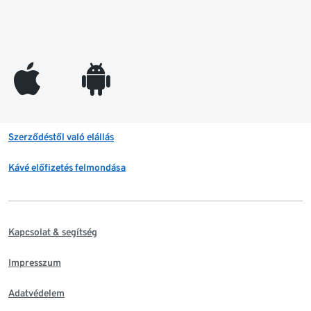
appleinc
android
Szerződéstől való elállás
Kávé előfizetés felmondása
Kapcsolat & segítség
Impresszum
Adatvédelem