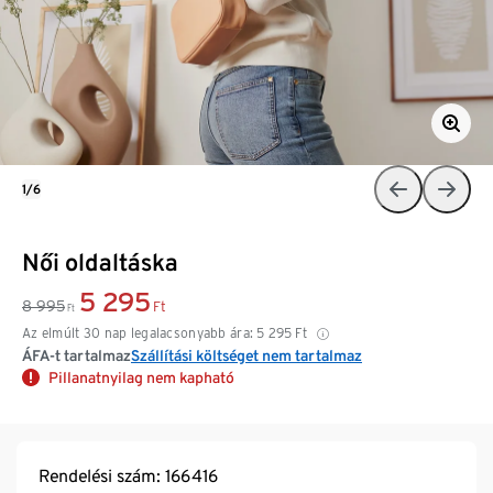
1/6
Női oldaltáska
5 295
8 995
Ft
Ft
Az elmúlt 30 nap legalacsonyabb ára:
5 295
Ft
ÁFA-t tartalmaz
Szállítási költséget nem tartalmaz
Pillanatnyilag nem kapható
Rendelési szám: 166416