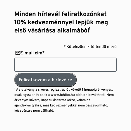
Minden hírlevél feliratkozónkat
10% kedvezménnyel lepjük meg
első vásárlása alkalmából¹
* Kötelezően kitöltendő mező
E-mail cím*
Feliratkozom a hírlevélre
¹ Az utalvány a sikeres regisztrációt követő 1 hónapig érvényes,
csak egyszer és csak a www.tchibo.hu oldalon beváltható. Nem
érvényes kávéra, kapszulás termékekre, valamint
ajándékkártyákra, más kedvezményekkel nem összevonható,
készpénzre nem váltható.