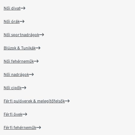
Női divat
Női órák
Női sportnadrágok
Blúzok & Tunikák
Női fehérneműk
Női nadrágok
Női cipők
Férfi pulóverek & melegítőfelsők
Férfi övek
Férfi fehérneműk