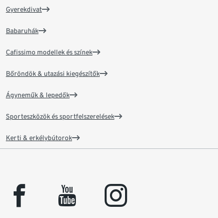
Gyerekdivat
Babaruhák
Cafissimo modellek és színek
Bőröndök & utazási kiegészítők
Ágyneműk & lepedők
Sporteszközök és sportfelszerelések
Kerti & erkélybútorok
facebook
youtube
instagram