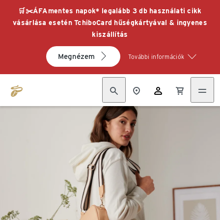
🛒✂️ÁFAmentes napok* legalább 3 db használati cikk
vásárlása esetén TchiboCard hűségkártyával & ingyenes
kiszállítás
Megnézem
További információk