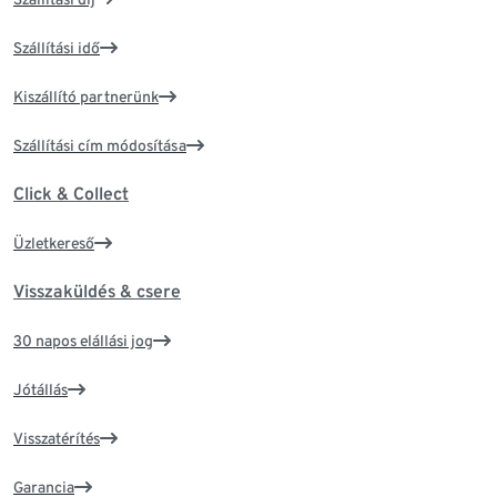
Szállítási idő
Kiszállító partnerünk
Szállítási cím módosítása
Click & Collect
Üzletkereső
Visszaküldés & csere
30 napos elállási jog
Jótállás
Visszatérítés
Garancia