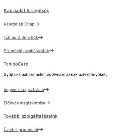
Kapcsolat & segítség
Kapcsolati űrlap
Tchibo Online fiók
Promóciós szabályzatok
TchiboCard
Gyűjtse a babszemeket és élvezze az exkluzív előnyöket.
Ingyenes regisztráció
Előnyök megtekintése
További szolgáltatásaink
Üzletek promóciói