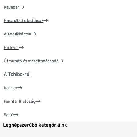
Kávébár
Használati utasítások
Ajándékkártya
Hírlevél
Útmutató és mérettanácsadó
A Tchibo-ról
Karrier
Fenntarthatóság
Sajtó
Legnépszerűbb kategóriáink