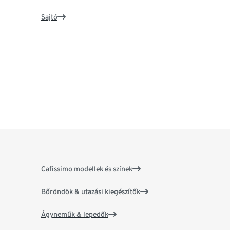
Sajtó
Cafissimo modellek és színek
Bőröndök & utazási kiegészítők
Ágyneműk & lepedők