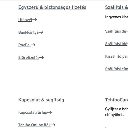
Egyszerű & biztonságos fizetés
Szállítás 
Ingyenes kisz
Utánvét
Szállítási díj
Bankkártya
Szállítási idő
PayPal
Kiszállító p
Előrefizetés
Szállítási c
Kapcsolat & segítség
TchiboCar
Gyűjtse a ba
Kapcsolati űrlap
előnyöket.
Tchibo Online fiók