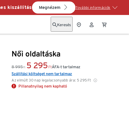
es kiszállítás
Megnézem
További információk
Keresés
Női oldaltáska
5 295
8 995
ÁFA-t tartalmaz
Ft
Ft
Szállítási költséget nem tartalmaz
Az elmúlt 30 nap legalacsonyabb ára:
5 295
Ft
Pillanatnyilag nem kapható