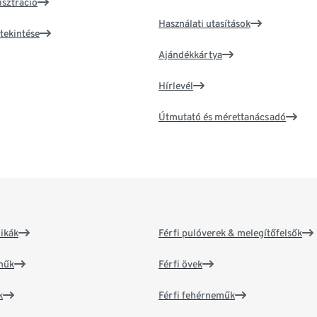
isztráció
Használati utasítások
tekintése
Ajándékkártya
Hírlevél
Útmutató és mérettanácsadó
ikák
Férfi pulóverek & melegítőfelsők
műk
Férfi övek
k
Férfi fehérneműk