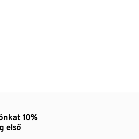
zónkat 10%
g első