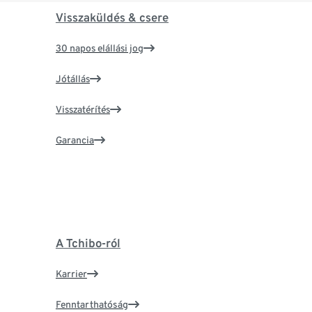
Visszaküldés & csere
30 napos elállási jog
Jótállás
Visszatérítés
Garancia
A Tchibo-ról
Karrier
Fenntarthatóság