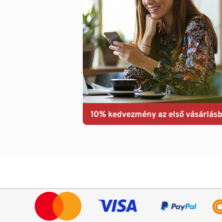
10% kedvezmény az első vásárlásb