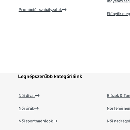
Ingyenes reg
Promóciós szabályzatok
Előnyök meg
Legnépszerűbb kategóriáink
Női divat
Blúzok & Tun
Női órák
Női fehérne
Női sportnadrágok
Női nadrágo