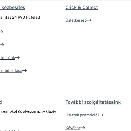
& kézbesítés
Click & Collect
állítás 24 990 Ft felett
Üzletkereső
artnerünk
ím módosítása
d
További szolgáltatásaink
bszemeket és élvezze az exkluzív
Üzletek promóciói
Kávébár