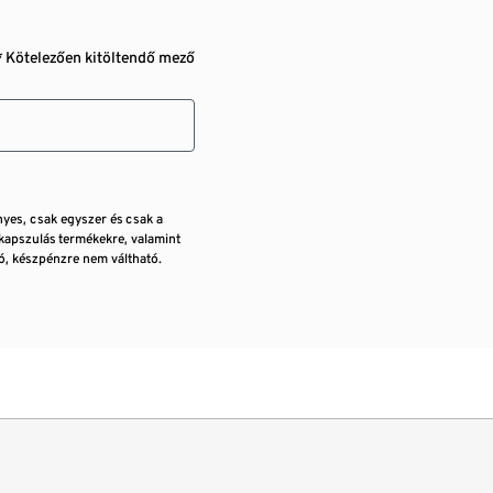
* Kötelezően kitöltendő mező
nyes, csak egyszer és csak a
kapszulás termékekre, valamint
, készpénzre nem váltható.