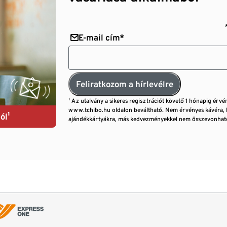
E-mail cím*
Feliratkozom a hírlevélre
¹ Az utalvány a sikeres regisztrációt követő 1 hónapig érvé
www.tchibo.hu oldalon beváltható. Nem érvényes kávéra, 
ól¹
ajándékkártyákra, más kedvezményekkel nem összevonható