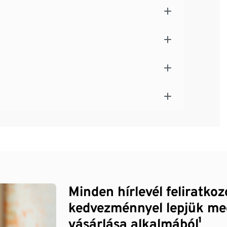
Minden hírlevél feliratko
kedvezménnyel lepjük me
vásárlása alkalmából¹