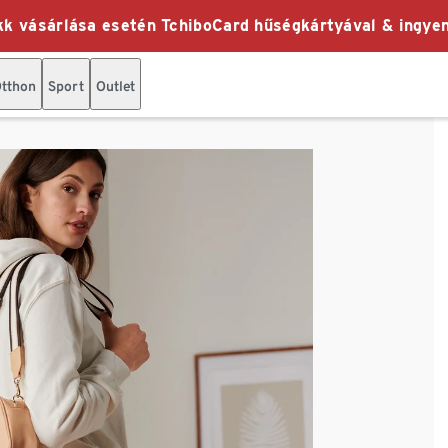
k vásárlása esetén TchiboCard hűségkártyával & ingyen
tthon
Sport
Outlet