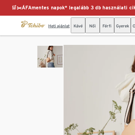
🛒✂️ÁFAmentes napok* legalább 3 db használati cik
Heti ajánlat
Kávé
Női
Férfi
Gyerek
O