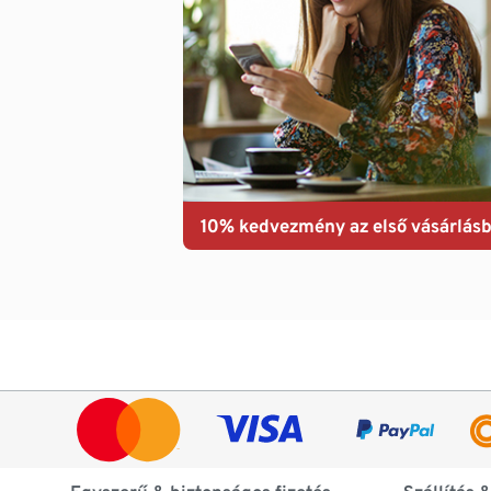
10% kedvezmény az első vásárlásb