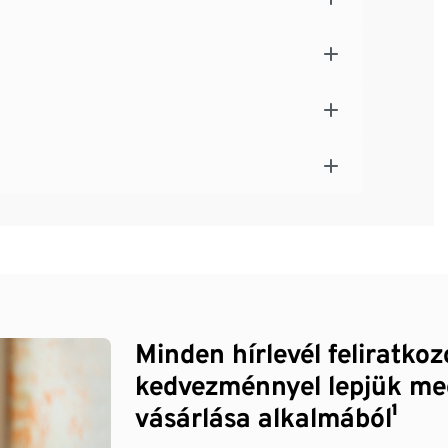
Minden hírlevél feliratko
kedvezménnyel lepjük me
vásárlása alkalmából¹