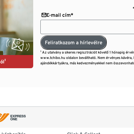
E-mail cím*
Feliratkozom a hírlevélre
¹ Az utalvány a sikeres regisztrációt követő 1 hónapig érvé
www.tchibo.hu oldalon beváltható. Nem érvényes kávéra, 
ól¹
ajándékkártyákra, más kedvezményekkel nem összevonható