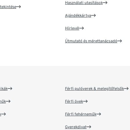
Használati utasítások
tekintése
Ajándékkártya
Hírlevél
Útmutató és mérettanácsadó
ikák
Férfi pulóverek & melegítőfelsők
műk
Férfi övek
k
Férfi fehérneműk
Gyerekdivat