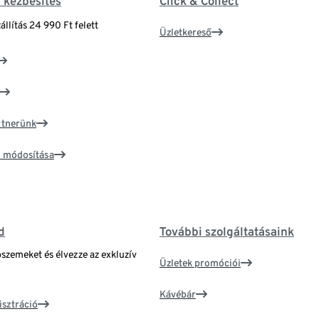
& kézbesítés
Click & Collect
állítás 24 990 Ft felett
Üzletkereső
artnerünk
ím módosítása
d
További szolgáltatásaink
bszemeket és élvezze az exkluzív
Üzletek promóciói
Kávébár
isztráció