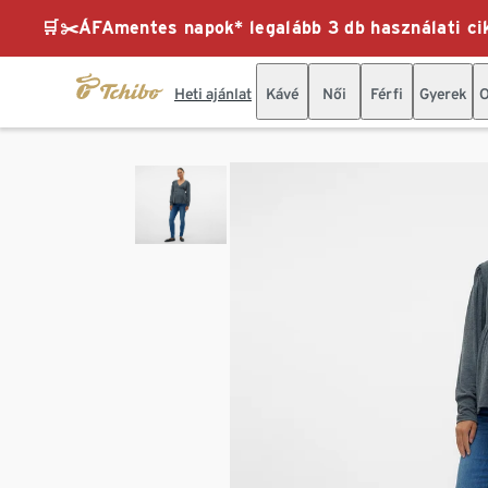
🛒✂️ÁFAmentes napok* legalább 3 db használati cik
Heti ajánlat
Kávé
Női
Férfi
Gyerek
O