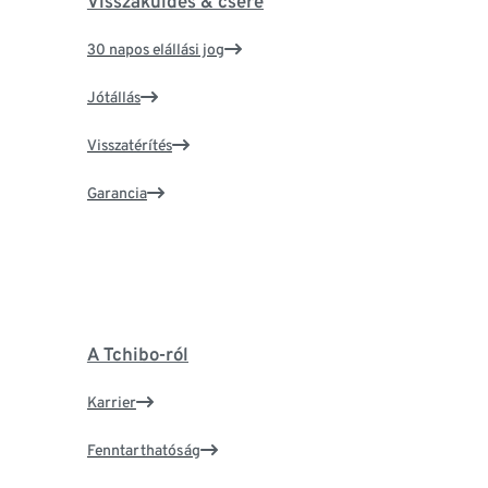
Visszaküldés & csere
30 napos elállási jog
Jótállás
Visszatérítés
Garancia
A Tchibo-ról
Karrier
Fenntarthatóság