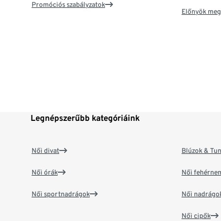
Promóciós szabályzatok
Előnyök meg
Legnépszerűbb kategóriáink
Női divat
Blúzok & Tun
Női órák
Női fehérne
Női sportnadrágok
Női nadrágo
Női cipők