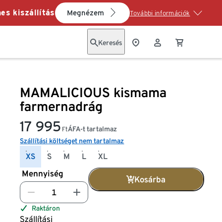
es kiszállítás
Megnézem
További információk
Keresés
MAMALICIOUS kismama
farmernadrág
17 995
ÁFA-t tartalmaz
Ft
Szállítási költséget nem tartalmaz
XS
S
M
L
XL
Mennyiség
Kosárba
Raktáron
Szállítási