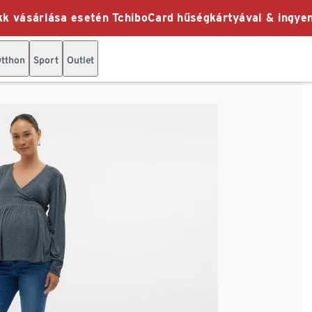
k vásárlása esetén TchiboCard hűségkártyával & ingyen
tthon
Sport
Outlet