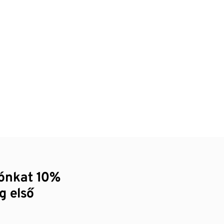
zónkat 10%
g első