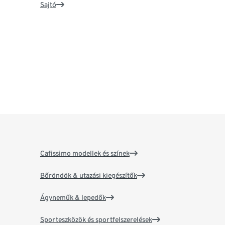
Sajtó
Cafissimo modellek és színek
Bőröndök & utazási kiegészítők
Ágyneműk & lepedők
Sporteszközök és sportfelszerelések