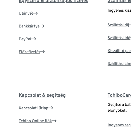
Egyszerű & biztonságos fizetés
Szállítás 
Ingyenes kisz
Utánvét
Szállítási díj
Bankkártya
Szállítási idő
PayPal
Kiszállító p
Előrefizetés
Szállítási c
Kapcsolat & segítség
TchiboCar
Gyűjtse a ba
Kapcsolati űrlap
előnyöket.
Tchibo Online fiók
Ingyenes reg