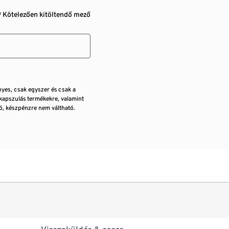
* Kötelezően kitöltendő mező
nyes, csak egyszer és csak a
kapszulás termékekre, valamint
, készpénzre nem váltható.