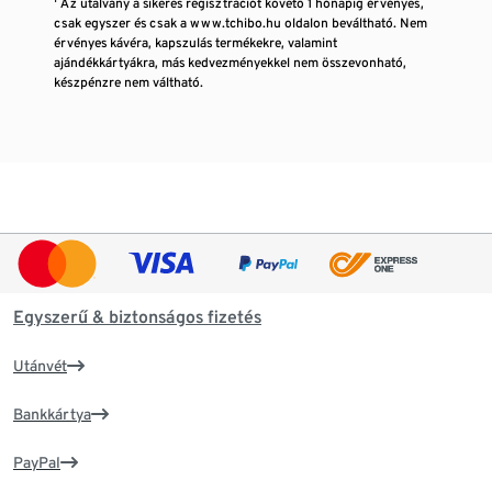
¹ Az utalvány a sikeres regisztrációt követő 1 hónapig érvényes,
csak egyszer és csak a www.tchibo.hu oldalon beváltható. Nem
érvényes kávéra, kapszulás termékekre, valamint
ajándékkártyákra, más kedvezményekkel nem összevonható,
készpénzre nem váltható.
Egyszerű & biztonságos fizetés
Utánvét
Bankkártya
PayPal