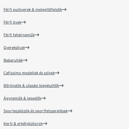
Férfi pulóverek & melegítőfelsők
Férfi övek
Férfi fehérneműk
Gyerekdivat
Babaruhák
Cafissimo modellek és színek
Bőröndök & utazási kiegészítők
Ágyneműk & lepedők
Sporteszközök és sportfelszerelések
Kerti & erkélybútorok