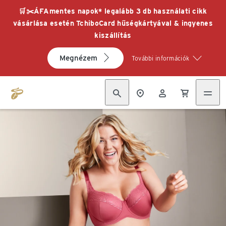
🛒✂️ÁFAmentes napok* legalább 3 db használati cikk
vásárlása esetén TchiboCard hűségkártyával & ingyenes
kiszállítás
Megnézem
További információk