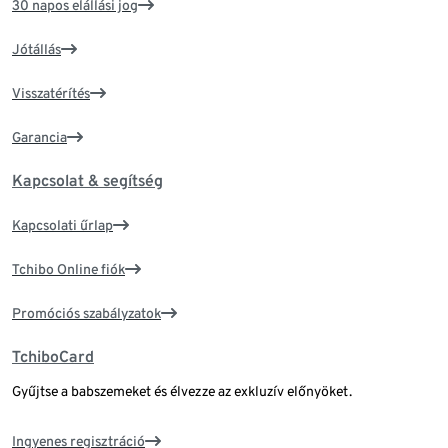
30 napos elállási jog
Jótállás
Visszatérítés
Garancia
Kapcsolat & segítség
Kapcsolati űrlap
Tchibo Online fiók
Promóciós szabályzatok
TchiboCard
Gyűjtse a babszemeket és élvezze az exkluzív előnyöket.
Ingyenes regisztráció