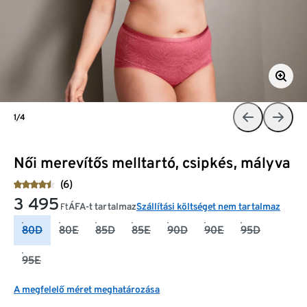
1/4
Női merevítős melltartó, csipkés, mályva
(6)
3 495
ÁFA-t tartalmaz
Szállítási költséget nem tartalmaz
Ft
80D
80E
85D
85E
90D
90E
95D
95E
A megfelelő méret meghatározása