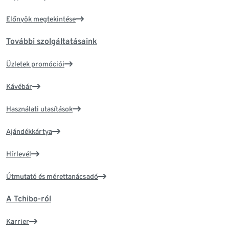
Előnyök megtekintése
További szolgáltatásaink
Üzletek promóciói
Kávébár
Használati utasítások
Ajándékkártya
Hírlevél
Útmutató és mérettanácsadó
A Tchibo-ról
Karrier