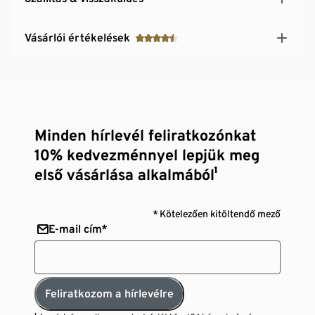
Vásárlói értékelések
Minden hírlevél feliratkozónkat
10% kedvezménnyel lepjük meg
első vásárlása alkalmából¹
* Kötelezően kitöltendő mező
E-mail cím*
Feliratkozom a hírlevélre