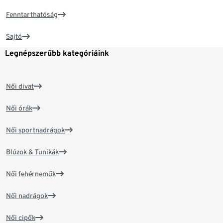
Fenntarthatóság
Sajtó
Legnépszerűbb kategóriáink
Női divat
Női órák
Női sportnadrágok
Blúzok & Tunikák
Női fehérneműk
Női nadrágok
Női cipők