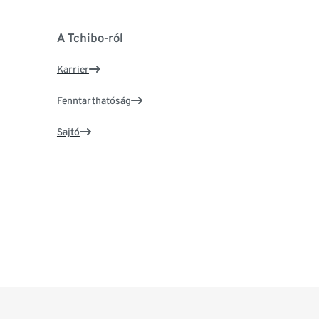
A Tchibo-ról
Karrier
Fenntarthatóság
Sajtó