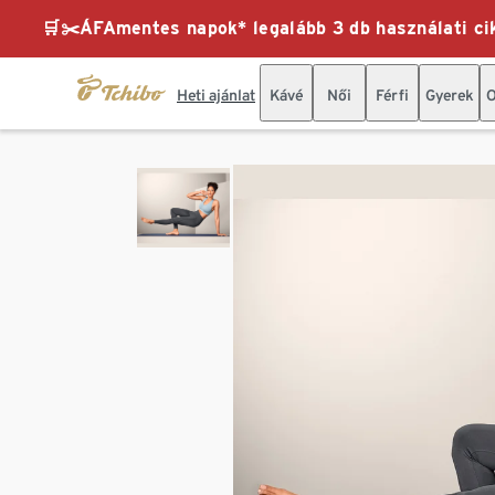
🛒✂️ÁFAmentes napok* legalább 3 db használati cik
Heti ajánlat
Kávé
Női
Férfi
Gyerek
O