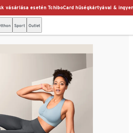
k vásárlása esetén TchiboCard hűségkártyával & ingyen
tthon
Sport
Outlet