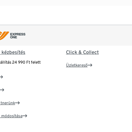
& kézbesítés
Click & Collect
állítás 24 990 Ft felett
Üzletkereső
artnerünk
ím módosítása