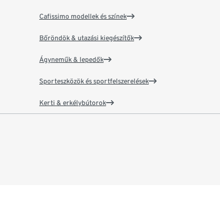
Cafissimo modellek és színek
Bőröndök & utazási kiegészítők
Ágyneműk & lepedők
Sporteszközök és sportfelszerelések
Kerti & erkélybútorok