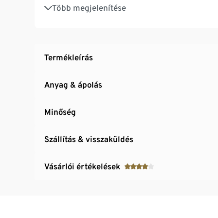
Ideális női nadrág jógához, sporthoz és fitn
Több megjelenítése
Termékleírás
Anyag & ápolás
Minőség
Szállítás & visszaküldés
Vásárlói értékelések