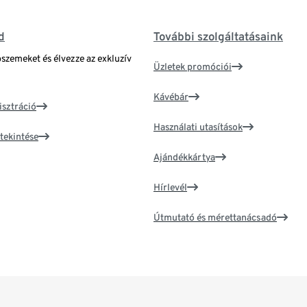
d
További szolgáltatásaink
bszemeket és élvezze az exkluzív
Üzletek promóciói
Kávébár
isztráció
Használati utasítások
tekintése
Ajándékkártya
Hírlevél
Útmutató és mérettanácsadó