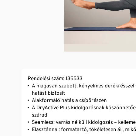
Rendelési szám: 135533
A magasan szabott, kényelmes derékrésszel e
hatást biztosít
Alakformáló hatás a csípőrészen
A DryActive Plus kidolgozásnak köszönhetőe
szárad
Seamless: varrás nélküli kidolgozás – kellemes
Elasztánnal: formatartó, tökéletesen áll, mik