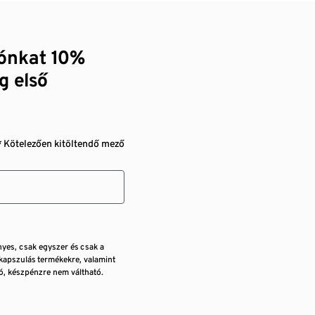
zónkat 10%
g első
* Kötelezően kitöltendő mező
nyes, csak egyszer és csak a
kapszulás termékekre, valamint
, készpénzre nem váltható.