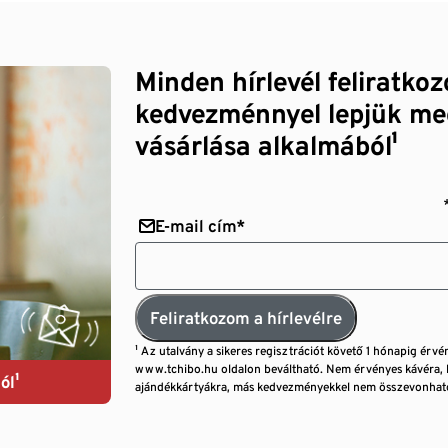
Minden hírlevél feliratko
kedvezménnyel lepjük me
vásárlása alkalmából¹
E-mail cím*
Feliratkozom a hírlevélre
¹ Az utalvány a sikeres regisztrációt követő 1 hónapig érvé
www.tchibo.hu oldalon beváltható. Nem érvényes kávéra, 
ól¹
ajándékkártyákra, más kedvezményekkel nem összevonható