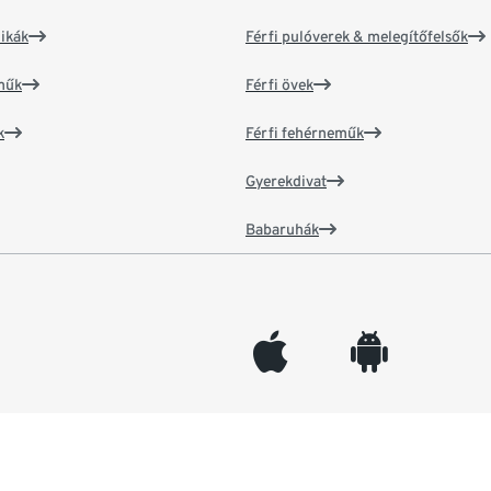
ikák
Férfi pulóverek & melegítőfelsők
műk
Férfi övek
k
Férfi fehérneműk
Gyerekdivat
Babaruhák
appleinc
android