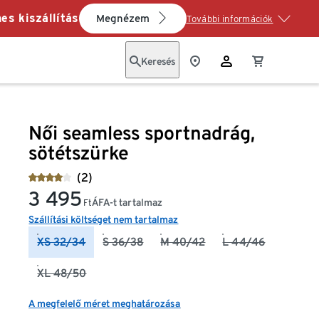
es kiszállítás
Megnézem
További információk
Keresés
Női seamless sportnadrág,
sötétszürke
(2)
3 495
ÁFA-t tartalmaz
Ft
Szállítási költséget nem tartalmaz
XS 32/34
S 36/38
M 40/42
L 44/46
XL 48/50
A megfelelő méret meghatározása