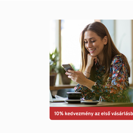
10% kedvezmény az első vásárlásb