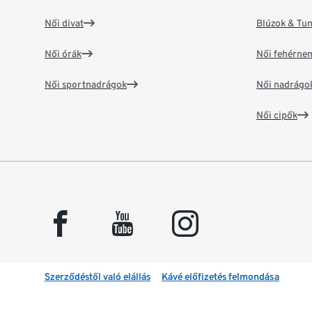
Női divat
Blúzok & Tun
Női órák
Női fehérne
Női sportnadrágok
Női nadrágo
Női cipők
facebook
youtube
instagram
Szerződéstől való elállás
Kávé előfizetés felmondása