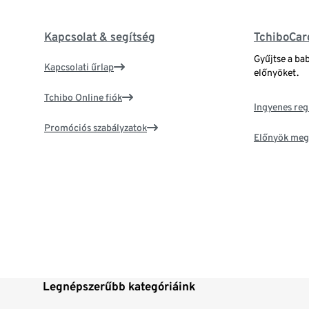
Kapcsolat & segítség
TchiboCar
Gyűjtse a ba
Kapcsolati űrlap
előnyöket.
Tchibo Online fiók
Ingyenes reg
Promóciós szabályzatok
Előnyök meg
Legnépszerűbb kategóriáink