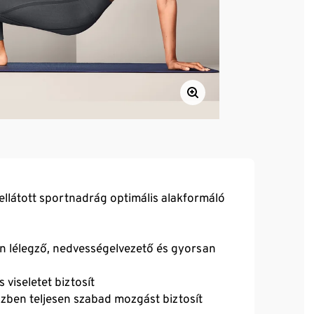
llátott sportnadrág optimális alakformáló
n lélegző, nedvességelvezető és gyorsan
 viseletet biztosít
özben teljesen szabad mozgást biztosít