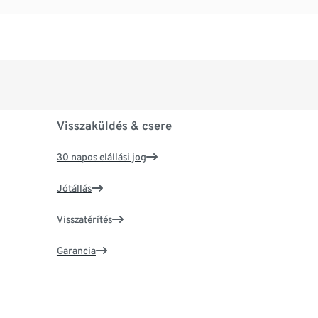
Visszaküldés & csere
30 napos elállási jog
Jótállás
Visszatérítés
Garancia