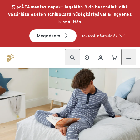
🛒✂️ÁFAmentes napok* legalább 3 db használati cikk
vásárlása esetén TchiboCard hűségkártyával & ingyenes
kiszállítás
Megnézem
További információk