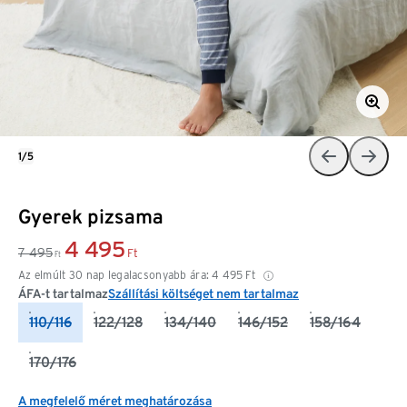
1/5
Gyerek pizsama
4 495
7 495
Ft
Ft
Az elmúlt 30 nap legalacsonyabb ára:
4 495
Ft
ÁFA-t tartalmaz
Szállítási költséget nem tartalmaz
110/116
122/128
134/140
146/152
158/164
170/176
A megfelelő méret meghatározása