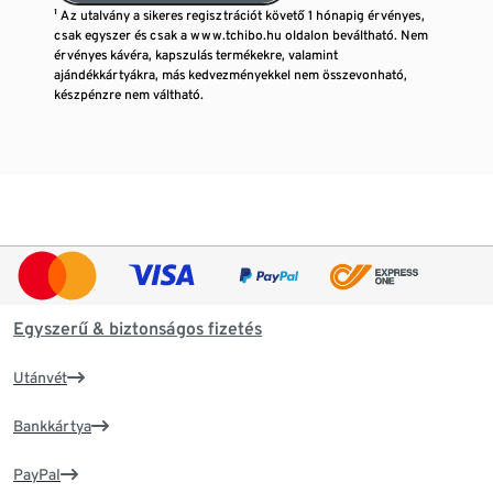
¹ Az utalvány a sikeres regisztrációt követő 1 hónapig érvényes,
csak egyszer és csak a www.tchibo.hu oldalon beváltható. Nem
érvényes kávéra, kapszulás termékekre, valamint
ajándékkártyákra, más kedvezményekkel nem összevonható,
készpénzre nem váltható.
Egyszerű & biztonságos fizetés
Utánvét
Bankkártya
PayPal