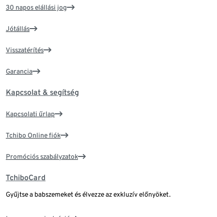
30 napos elállási jog
Jótállás
Visszatérítés
Garancia
Kapcsolat & segítség
Kapcsolati űrlap
Tchibo Online fiók
Promóciós szabályzatok
TchiboCard
Gyűjtse a babszemeket és élvezze az exkluzív előnyöket.