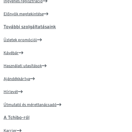
Ingyenes regisztráció
Előnyök megtekintése
További szolgáltatásaink
Üzletek promóciói
Kávébár
Használati utasítások
Ajándékkártya
Hírlevél
Útmutató és mérettanácsadó
A Tchibo-ról
Karrier