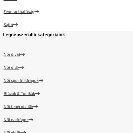
Fenntarthatóság
Sajtó
Legnépszerűbb kategóriáink
Női divat
Női órák
Női sportnadrágok
Blúzok & Tunikák
Női fehérneműk
Női nadrágok
Női cipők