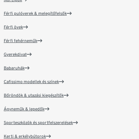
Férfi pulóverek & melegítőfelsők
Férfi övek
Férfi fehérneműk
Gyerekdivat
Babaruhák
Cafissimo modellek és színek
Bőröndök & utazási kiegészítők
Ágyneműk & lepedők
Sporteszközök és sportfelszerelések
Kerti & erkélybútorok