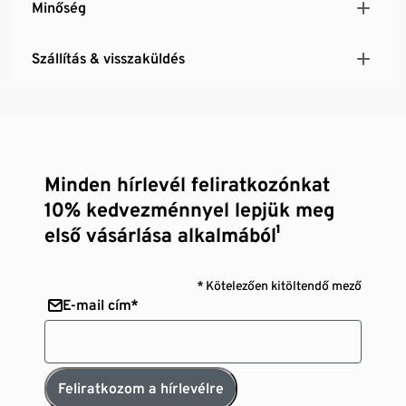
Minőség
Szállítás & visszaküldés
Minden hírlevél feliratkozónkat
10% kedvezménnyel lepjük meg
első vásárlása alkalmából¹
* Kötelezően kitöltendő mező
E-mail cím*
Feliratkozom a hírlevélre