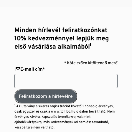
Minden hírlevél feliratkozónkat
10% kedvezménnyel lepjük meg
első vásárlása alkalmából¹
* Kötelezően kitöltendő mező
E-mail cím*
Feliratkozom a hírlevélre
¹ Az utalvány a sikeres regisztrációt követő 1 hónapig érvényes,
csak egyszer és csak a www.tchibo.hu oldalon beváltható. Nem
érvényes kávéra, kapszulás termékekre, valamint
ajándékkártyákra, más kedvezményekkel nem összevonható,
készpénzre nem váltható.