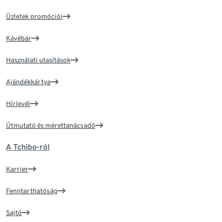
Üzletek promóciói
Kávébár
Használati utasítások
Ajándékkártya
Hírlevél
Útmutató és mérettanácsadó
A Tchibo-ról
Karrier
Fenntarthatóság
Sajtó