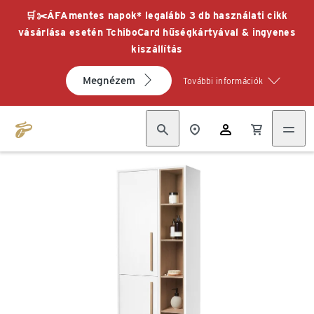
🛒✂️ÁFAmentes napok* legalább 3 db használati cikk
vásárlása esetén TchiboCard hűségkártyával & ingyenes
kiszállítás
Megnézem
További információk