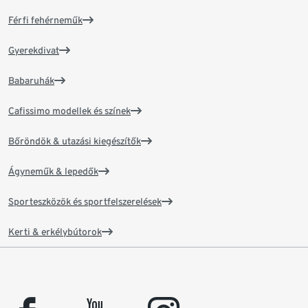
Férfi fehérneműk
Gyerekdivat
Babaruhák
Cafissimo modellek és színek
Bőröndök & utazási kiegészítők
Ágyneműk & lepedők
Sporteszközök és sportfelszerelések
Kerti & erkélybútorok