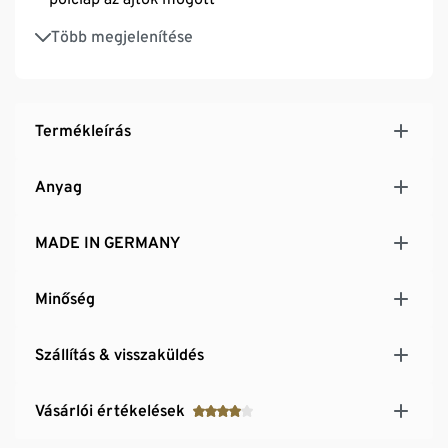
Az ajtók a soft close mechanizmusnak
Több megjelenítése
köszönhetően hangtalanul csukódnak
Kivetőpántokkal ellátott ajtók – egyszerűen
felszerelhetők
Egy rögzített és 4 állítható magasságú,
Termékleírás
behelyezhető polclap
Fali tartóval
Anyag
Padlóvédő betétekkel
NÉMETORSZÁGBAN KÉSZÜLT
MADE IN GERMANY
Minőség
Szállítás & visszaküldés
Vásárlói értékelések