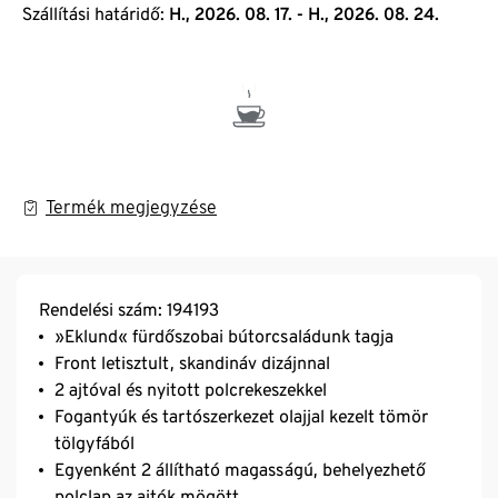
Szállítási határidő:
H., 2026. 08. 17. - H., 2026. 08. 24.
Termék megjegyzése
Rendelési szám: 194193
»Eklund« fürdőszobai bútorcsaládunk tagja
Front letisztult, skandináv dizájnnal
2 ajtóval és nyitott polcrekeszekkel
Fogantyúk és tartószerkezet olajjal kezelt tömör
tölgyfából
Egyenként 2 állítható magasságú, behelyezhető
polclap az ajtók mögött