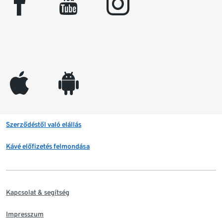
facebook
youtube
instagram
appleinc
android
Szerződéstől való elállás
Kávé előfizetés felmondása
Kapcsolat & segítség
Impresszum