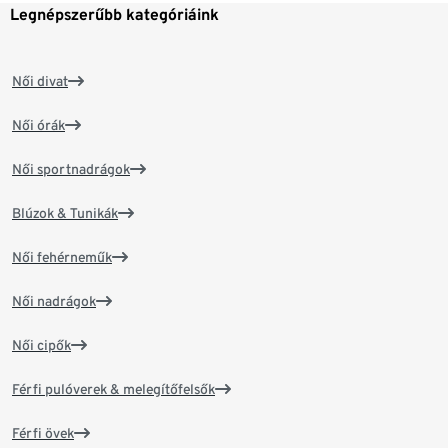
Legnépszerűbb kategóriáink
Női divat
Női órák
Női sportnadrágok
Blúzok & Tunikák
Női fehérneműk
Női nadrágok
Női cipők
Férfi pulóverek & melegítőfelsők
Férfi övek