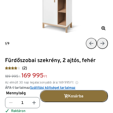
1/9
Fürdőszobai szekrény, 2 ajtós, fehér
(2)
169 995
189 995
Ft
Ft
Az elmúlt 30 nap legalacsonyabb ára:
169 995
Ft
ÁFA-t tartalmaz
Szállítási költséget tartalmaz
Mennyiség
Kosárba
Raktáron