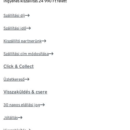
Ingyenes kiszállítás 24 990 Ft felett
Szállítási díj
Szállítási idő
Kiszállító partnerünk
Szállítási cím módosítása
Click & Collect
Üzletkereső
Visszaküldés & csere
30 napos elállási jog
Jótállás