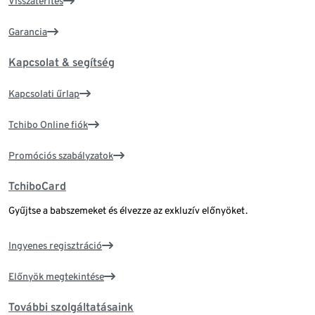
Visszatérítés
Garancia
Kapcsolat & segítség
Kapcsolati űrlap
Tchibo Online fiók
Promóciós szabályzatok
TchiboCard
Gyűjtse a babszemeket és élvezze az exkluzív előnyöket.
Ingyenes regisztráció
Előnyök megtekintése
További szolgáltatásaink