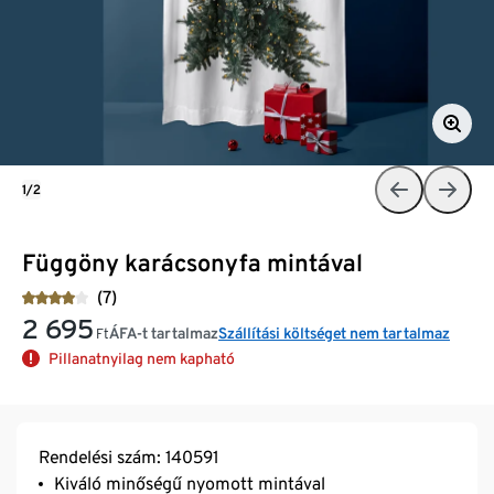
1/2
Függöny karácsonyfa mintával
(7)
2 695
ÁFA-t tartalmaz
Szállítási költséget nem tartalmaz
Ft
Pillanatnyilag nem kapható
Rendelési szám: 140591
Kiváló minőségű nyomott mintával