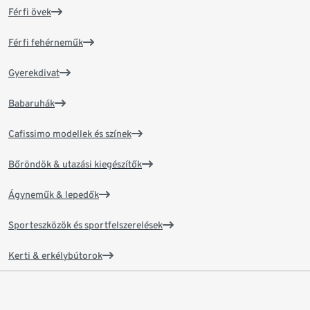
Férfi övek
Férfi fehérneműk
Gyerekdivat
Babaruhák
Cafissimo modellek és színek
Bőröndök & utazási kiegészítők
Ágyneműk & lepedők
Sporteszközök és sportfelszerelések
Kerti & erkélybútorok