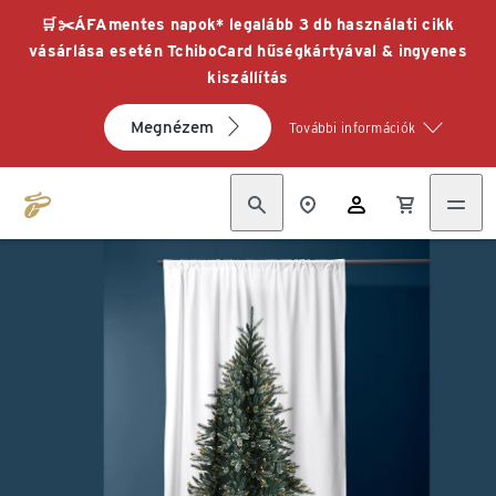
🛒✂️ÁFAmentes napok* legalább 3 db használati cikk
vásárlása esetén TchiboCard hűségkártyával & ingyenes
kiszállítás
Megnézem
További információk