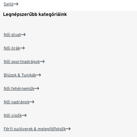
Sajtó
Legnépszerűbb kategóriáink
Női divat
Női órák
Női sportnadrágok
Blúzok & Tunikák
Női fehérneműk
Női nadrágok
Női cipők
Férfi pulóverek & melegítőfelsők