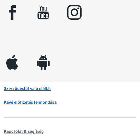
facebook
youtube
instagram
appleinc
android
Szerződéstől való elállás
Kávé előfizetés felmondása
Kapcsolat & segítség