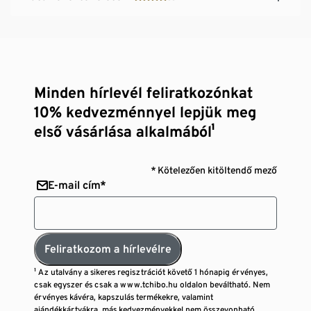
Minden hírlevél feliratkozónkat
10% kedvezménnyel lepjük meg
első vásárlása alkalmából¹
* Kötelezően kitöltendő mező
E-mail cím*
Feliratkozom a hírlevélre
¹ Az utalvány a sikeres regisztrációt követő 1 hónapig érvényes,
csak egyszer és csak a www.tchibo.hu oldalon beváltható. Nem
érvényes kávéra, kapszulás termékekre, valamint
ajándékkártyákra, más kedvezményekkel nem összevonható,