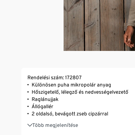
Rendelési szám: 172807
Különösen puha mikropolár anyag
Hőszigetelő, lélegző és nedvességelvezető
Raglánujjak
Állógallér
2 oldalsó, bevágott zseb cipzárral
Elöl egyenes szegély, hátul lekerekített szegé
Több megjelenítése