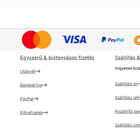
Egyszerű & biztonságos fizetés
Szállítás 
Ingyenes kisz
Utánvét
Szállítási díj
Bankkártya
Szállítási idő
PayPal
Kiszállító p
Előrefizetés
Szállítási c