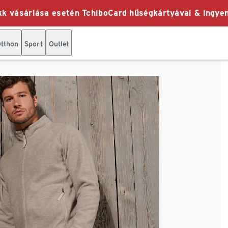
k vásárlása esetén TchiboCard hűségkártyával & ingyen
tthon
Sport
Outlet