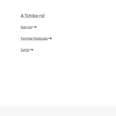
A Tchibo-ról
Karrier
Fenntarthatóság
Sajtó