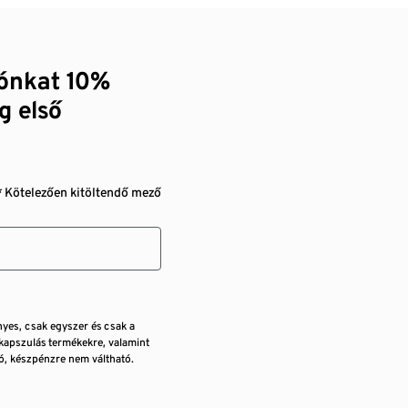
zónkat 10%
g első
* Kötelezően kitöltendő mező
nyes, csak egyszer és csak a
kapszulás termékekre, valamint
, készpénzre nem váltható.