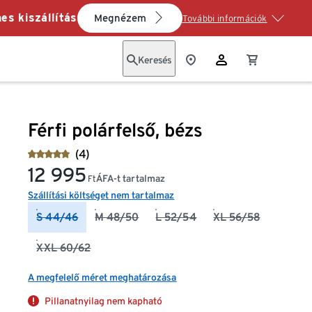
es kiszállítás
Megnézem
További információk
Keresés
Férfi polárfelső, bézs
(4)
12 995
ÁFA-t tartalmaz
Ft
Szállítási költséget nem tartalmaz
S 44/46
M 48/50
L 52/54
XL 56/58
XXL 60/62
A megfelelő méret meghatározása
Pillanatnyilag nem kapható