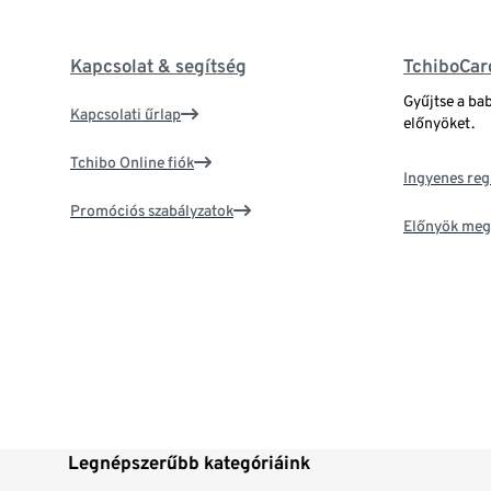
Kapcsolat & segítség
TchiboCar
Gyűjtse a ba
Kapcsolati űrlap
előnyöket.
Tchibo Online fiók
Ingyenes reg
Promóciós szabályzatok
Előnyök meg
Legnépszerűbb kategóriáink