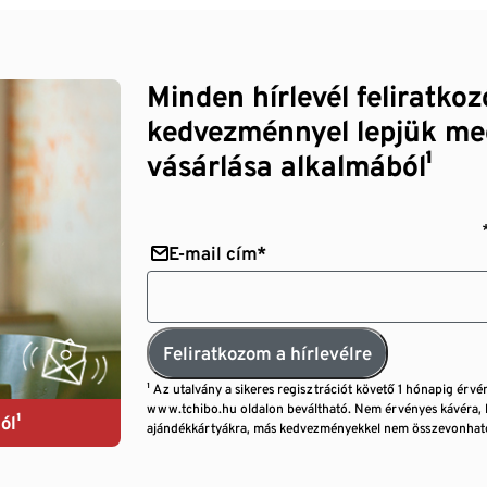
Minden hírlevél feliratko
kedvezménnyel lepjük me
vásárlása alkalmából¹
E-mail cím*
Feliratkozom a hírlevélre
¹ Az utalvány a sikeres regisztrációt követő 1 hónapig érvé
www.tchibo.hu oldalon beváltható. Nem érvényes kávéra, 
ól¹
ajándékkártyákra, más kedvezményekkel nem összevonható