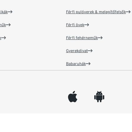
ikák
Férfi pulóverek & melegítőfelsők
műk
Férfi övek
k
Férfi fehérneműk
Gyerekdivat
Babaruhák
appleinc
android