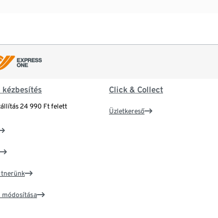
& kézbesítés
Click & Collect
állítás 24 990 Ft felett
Üzletkereső
artnerünk
ím módosítása