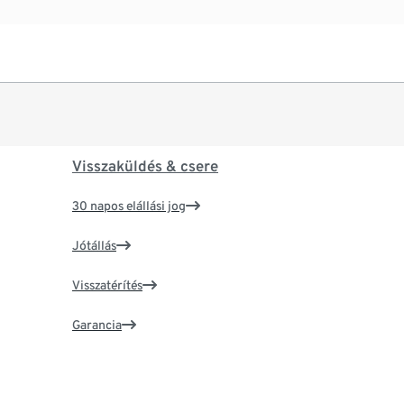
Visszaküldés & csere
30 napos elállási jog
Jótállás
Visszatérítés
Garancia