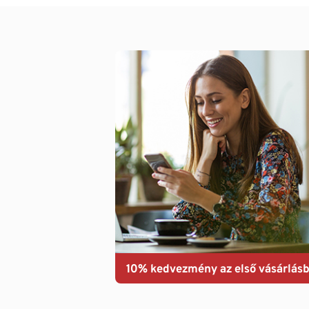
10% kedvezmény az első vásárlásb