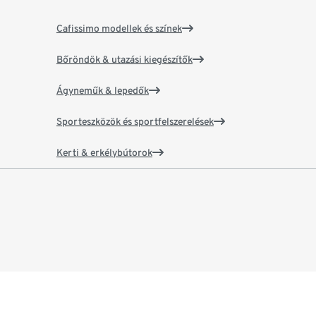
Cafissimo modellek és színek
Bőröndök & utazási kiegészítők
Ágyneműk & lepedők
Sporteszközök és sportfelszerelések
Kerti & erkélybútorok