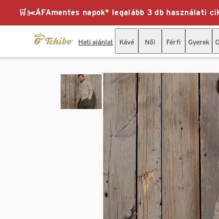
🛒✂️ÁFAmentes napok* legalább 3 db használati cik
Heti ajánlat
Kávé
Női
Férfi
Gyerek
O