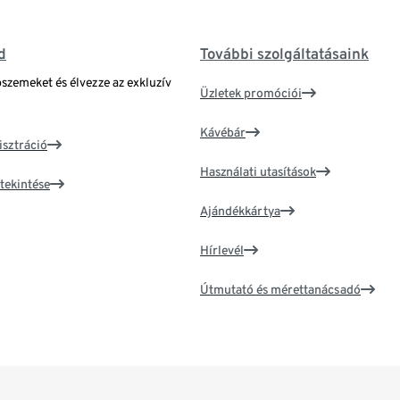
d
További szolgáltatásaink
bszemeket és élvezze az exkluzív
Üzletek promóciói
Kávébár
isztráció
Használati utasítások
tekintése
Ajándékkártya
Hírlevél
Útmutató és mérettanácsadó